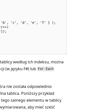
'b', 'c', 'd', 'e', 'f' } );

r++)

]);

tablicy według ich indeksu, można
cji (w języku F#) lub
For Each
tóra nie została odpowiednio
na tablica. Poniższy przykład
o tego samego elementu w tablicy
 wymiarowana, aby mieć sześć