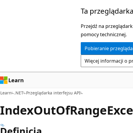
Przejdź
Przejdź
Ta przeglądarka
do
do
głównej
nawigacji
Przejdź na przeglądarkę
zawartości
na
pomocy technicznej.
stronie
Pobieranie przegląda
Więcej informacji o p
Learn
Learn
.NET
Przeglądarka interfejsu API
Index
Out
OfRange
Exce
Definicja