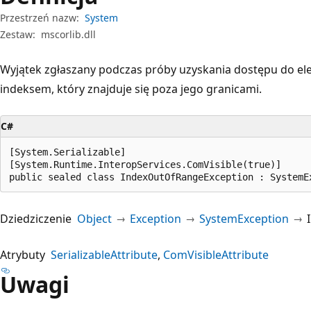
Przestrzeń nazw:
System
Zestaw:
mscorlib.dll
Wyjątek zgłaszany podczas próby uzyskania dostępu do elem
indeksem, który znajduje się poza jego granicami.
C#
[System.Serializable]

[System.Runtime.InteropServices.ComVisible(true)]

public sealed class IndexOutOfRangeException : SystemE
Dziedziczenie
Object
Exception
SystemException
Atrybuty
SerializableAttribute
ComVisibleAttribute
Uwagi