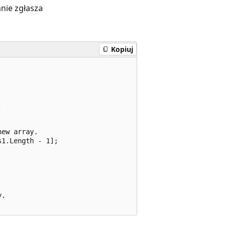
nie zgłasza
Kopiuj


ew array.

1.Length - 1];

.
