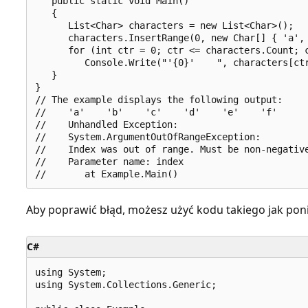
   public static void Main()

   {

      List<Char> characters = new List<Char>();

      characters.InsertRange(0, new Char[] { 'a', 
      for (int ctr = 0; ctr <= characters.Count; c
         Console.Write("'{0}'    ", characters[ctr
   }

}

// The example displays the following output:

//    'a'    'b'    'c'    'd'    'e'    'f'

//    Unhandled Exception:

//    System.ArgumentOutOfRangeException:

//    Index was out of range. Must be non-negative
//    Parameter name: index

Aby poprawić błąd, możesz użyć kodu takiego jak poni
C#
using System;

using System.Collections.Generic;
