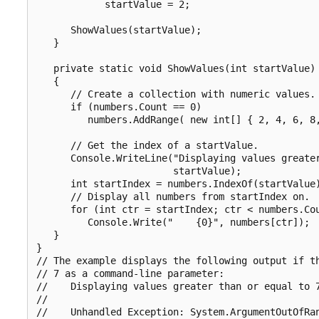
            startValue = 2;

      ShowValues(startValue);

   }

   private static void ShowValues(int startValue)

   {

      // Create a collection with numeric values.

      if (numbers.Count == 0)

         numbers.AddRange( new int[] { 2, 4, 6, 8,
      // Get the index of a startValue.

      Console.WriteLine("Displaying values greater
                        startValue);

      int startIndex = numbers.IndexOf(startValue)
      // Display all numbers from startIndex on.

      for (int ctr = startIndex; ctr < numbers.Cou
         Console.Write("    {0}", numbers[ctr]);

   }

}

// The example displays the following output if th
// 7 as a command-line parameter:

//    Displaying values greater than or equal to 7
//

//    Unhandled Exception: System.ArgumentOutOfRan