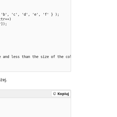
'b', 'c', 'd', 'e', 'f' } );

tr++)

]);

 and less than the size of the collection.

żej.
Kopiuj