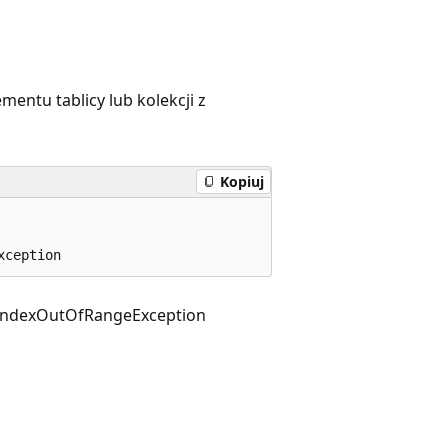
entu tablicy lub kolekcji z
Kopiuj
xception
IndexOutOfRangeException