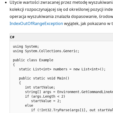
Użycie wartości zwracanej przez metodę wyszukiwania w
kolekcji rozpoczynającej się od określonej pozycji ind
operacja wyszukiwania znalazła dopasowanie, środo
IndexOutOfRangeException
wyjątek, jak pokazano w t
C#
using System;

using System.Collections.Generic;

public class Example

{

   static List<int> numbers = new List<int>();

   public static void Main()

   {

      int startValue;

      string[] args = Environment.GetCommandLineAr
      if (args.Length < 2)

         startValue = 2;

      else

         if (!Int32.TryParse(args[1], out startVal