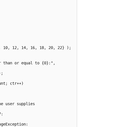
 10, 12, 14, 16, 18, 20, 22} );

 than or equal to {0}:",

;

nt; ctr++)

e user supplies

:

geException:
