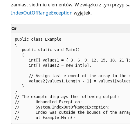
zamiast siedmiu elementów. W związku z tym przypisa
IndexOutOfRangeException
wyjątek.
C#
public class Example

{

   public static void Main()

   {

      int[] values1 = { 3, 6, 9, 12, 15, 18, 21 };
      int[] values2 = new int[6];

      // Assign last element of the array to the n
      values2[values1.Length - 1] = values1[values
   }

}

// The example displays the following output:

//       Unhandled Exception:

//       System.IndexOutOfRangeException:

//       Index was outside the bounds of the array