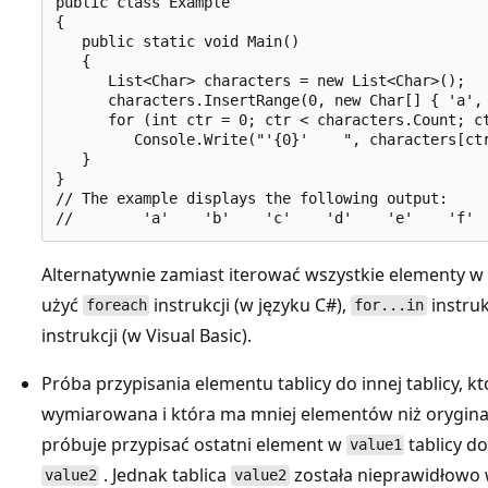
public class Example

{

   public static void Main()

   {

      List<Char> characters = new List<Char>();

      characters.InsertRange(0, new Char[] { 'a', 
      for (int ctr = 0; ctr < characters.Count; ct
         Console.Write("'{0}'    ", characters[ctr
   }

}

// The example displays the following output:

Alternatywnie zamiast iterować wszystkie elementy w 
użyć
instrukcji (w języku C#),
instruk
foreach
for...in
instrukcji (w Visual Basic).
Próba przypisania elementu tablicy do innej tablicy, k
wymiarowana i która ma mniej elementów niż oryginal
próbuje przypisać ostatni element w
tablicy d
value1
. Jednak tablica
została nieprawidłowo
value2
value2