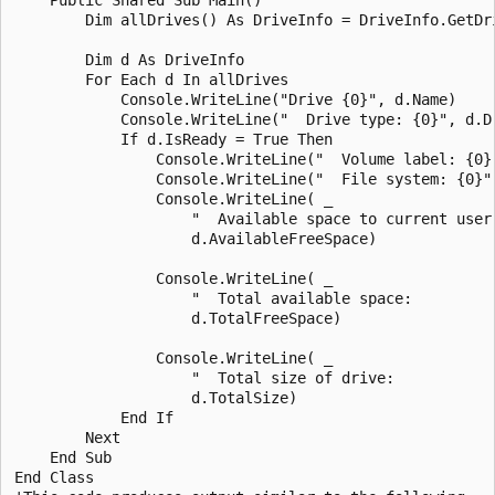
        Dim allDrives() As DriveInfo = DriveInfo.GetDri
        Dim d As DriveInfo

        For Each d In allDrives

            Console.WriteLine("Drive {0}", d.Name)

            Console.WriteLine("  Drive type: {0}", d.Dr
            If d.IsReady = True Then

                Console.WriteLine("  Volume label: {0}"
                Console.WriteLine("  File system: {0}",
                Console.WriteLine( _

                    "  Available space to current user:
                    d.AvailableFreeSpace)

                Console.WriteLine( _

                    "  Total available space:          
                    d.TotalFreeSpace)

                Console.WriteLine( _

                    "  Total size of drive:            
                    d.TotalSize)

            End If

        Next

    End Sub

End Class
