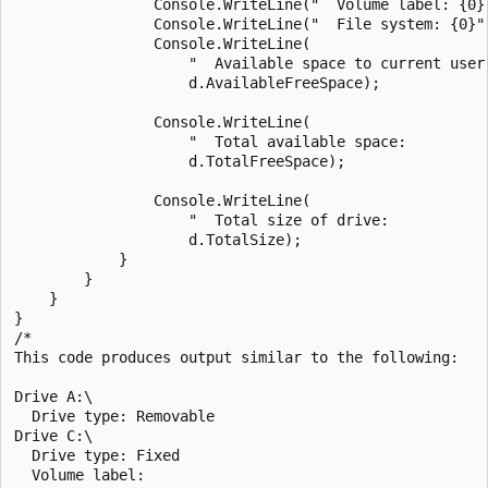
                Console.WriteLine("  Volume label: {0}"
                Console.WriteLine("  File system: {0}",
                Console.WriteLine(

                    "  Available space to current user:
                    d.AvailableFreeSpace);

                Console.WriteLine(

                    "  Total available space:          
                    d.TotalFreeSpace);

                Console.WriteLine(

                    "  Total size of drive:            
                    d.TotalSize);

            }

        }

    }

}

/*

This code produces output similar to the following:

Drive A:\

  Drive type: Removable

Drive C:\

  Drive type: Fixed

  Volume label:
