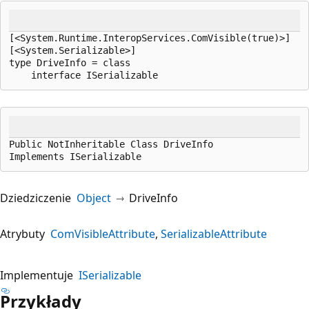
[<System.Runtime.InteropServices.ComVisible(true)>]

[<System.Serializable>]

type DriveInfo = class

    interface ISerializable
Public NotInheritable Class DriveInfo

Implements ISerializable
Dziedziczenie
Object
DriveInfo
Atrybuty
ComVisibleAttribute
SerializableAttribute
Implementuje
ISerializable
Przykłady