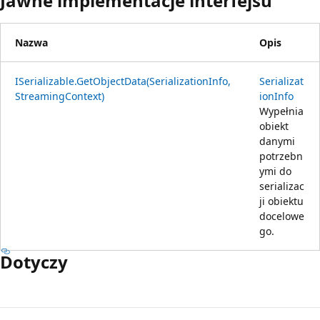
Jawne implementacje interfejsu
Nazwa
Opis
ISerializable.GetObjectData(SerializationInfo,
Serializat
StreamingContext)
ionInfo
Wypełnia
obiekt
danymi
potrzebn
ymi do
serializac
ji obiektu
docelowe
go.
Dotyczy