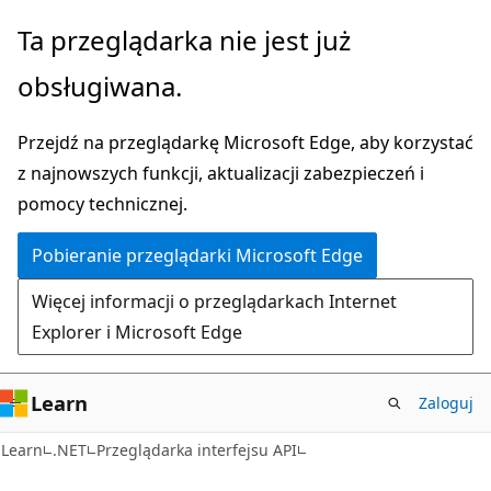
Przejdź
Przejdź
Ta przeglądarka nie jest już
do
do
obsługiwana.
głównej
nawigacji
zawartości
na
Przejdź na przeglądarkę Microsoft Edge, aby korzystać
stronie
z najnowszych funkcji, aktualizacji zabezpieczeń i
pomocy technicznej.
Pobieranie przeglądarki Microsoft Edge
Więcej informacji o przeglądarkach Internet
Explorer i Microsoft Edge
Learn
Zaloguj
Język
Learn
.NET
Przeglądarka interfejsu API