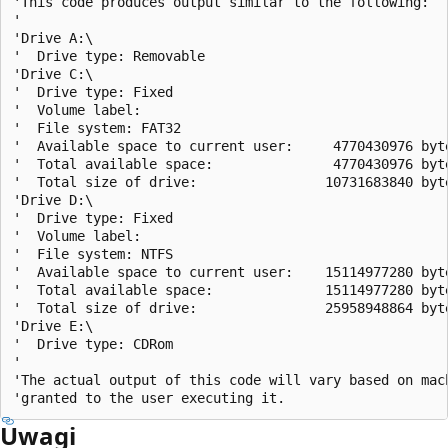
'This code produces output similar to the following:

'

'Drive A:\

'  Drive type: Removable

'Drive C:\

'  Drive type: Fixed

'  Volume label: 

'  File system: FAT32

'  Available space to current user:     4770430976 byte
'  Total available space:               4770430976 byte
'  Total size of drive:                10731683840 byte
'Drive D:\

'  Drive type: Fixed

'  Volume label: 

'  File system: NTFS

'  Available space to current user:    15114977280 byte
'  Total available space:              15114977280 byte
'  Total size of drive:                25958948864 byte
'Drive E:\

'  Drive type: CDRom

'

'The actual output of this code will vary based on mach
Uwagi