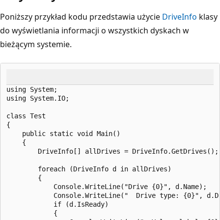
Poniższy przykład kodu przedstawia użycie
DriveInfo
klasy
do wyświetlania informacji o wszystkich dyskach w
bieżącym systemie.
using System;

using System.IO;

class Test

{

    public static void Main()

    {

        DriveInfo[] allDrives = DriveInfo.GetDrives();

        foreach (DriveInfo d in allDrives)

        {

            Console.WriteLine("Drive {0}", d.Name);

            Console.WriteLine("  Drive type: {0}", d.Dr
            if (d.IsReady)

            {
