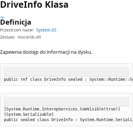
Drive
Info Klasa
Definicja
Przestrzeń nazw:
System.IO
Zestaw:
mscorlib.dll
Zapewnia dostęp do informacji na dysku.
public ref class DriveInfo sealed : System::Runtime::S
[System.Runtime.InteropServices.ComVisible(true)]

[System.Serializable]

public sealed class DriveInfo : System.Runtime.Seriali