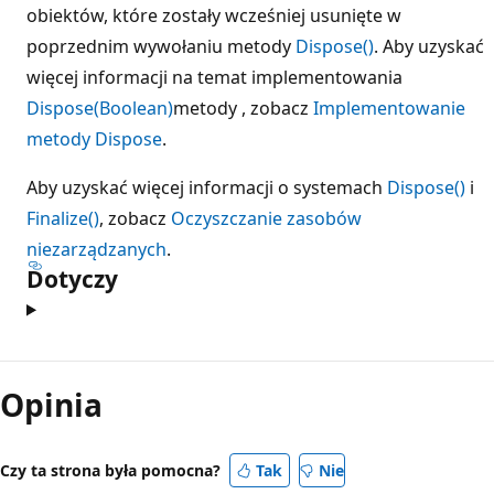
obiektów, które zostały wcześniej usunięte w
poprzednim wywołaniu metody
Dispose()
. Aby uzyskać
więcej informacji na temat implementowania
Dispose(Boolean)
metody , zobacz
Implementowanie
metody Dispose
.
Aby uzyskać więcej informacji o systemach
Dispose()
i
Finalize()
, zobacz
Oczyszczanie zasobów
niezarządzanych
.
Dotyczy
Tryb
odczytu
Opinia
wyłączony
Czy ta strona była pomocna?
Tak
Nie