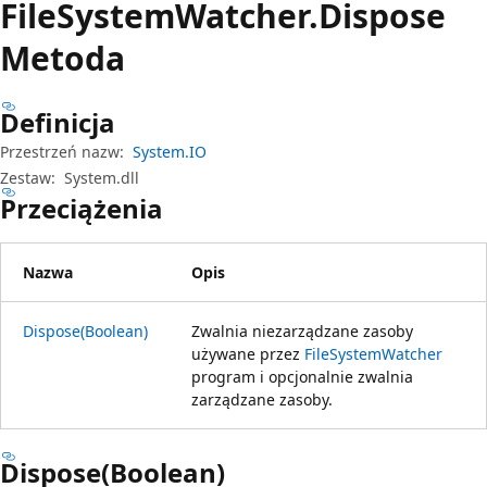
File
System
Watcher.
Dispose
Metoda
Definicja
Przestrzeń nazw:
System.IO
Zestaw:
System.dll
Przeciążenia
Nazwa
Opis
Dispose(Boolean)
Zwalnia niezarządzane zasoby
używane przez
FileSystemWatcher
program i opcjonalnie zwalnia
zarządzane zasoby.
Dispose(Boolean)