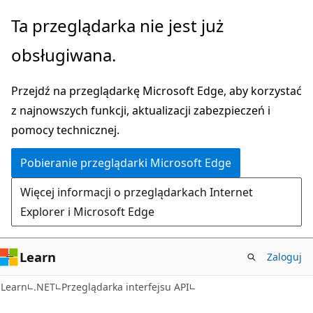
Przejdź
Przejdź
Ta przeglądarka nie jest już
do
do
obsługiwana.
głównej
nawigacji
zawartości
na
Przejdź na przeglądarkę Microsoft Edge, aby korzystać
stronie
z najnowszych funkcji, aktualizacji zabezpieczeń i
pomocy technicznej.
Pobieranie przeglądarki Microsoft Edge
Więcej informacji o przeglądarkach Internet
Explorer i Microsoft Edge
Learn
Zaloguj
C#
Learn
.NET
Przeglądarka interfejsu API