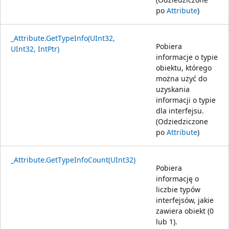
po
Attribute
)
_Attribute.GetTypeInfo(UInt32,
Pobiera
UInt32, IntPtr)
informacje o typie
obiektu, którego
można użyć do
uzyskania
informacji o typie
dla interfejsu.
(Odziedziczone
po
Attribute
)
_Attribute.GetTypeInfoCount(UInt32)
Pobiera
informację o
liczbie typów
interfejsów, jakie
zawiera obiekt (0
lub 1).