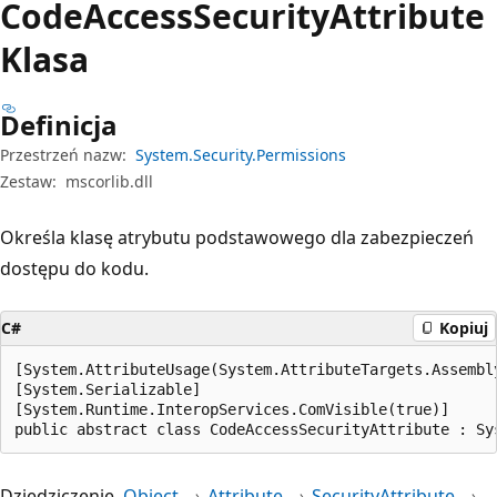
Code
Access
Security
Attribute
Klasa
Definicja
Przestrzeń nazw:
System.Security.Permissions
Zestaw:
mscorlib.dll
Określa klasę atrybutu podstawowego dla zabezpieczeń
dostępu do kodu.
C#
Kopiuj
[System.AttributeUsage(System.AttributeTargets.Assembl
[System.Serializable]

[System.Runtime.InteropServices.ComVisible(true)]

public abstract class CodeAccessSecurityAttribute : Sy
Dziedziczenie
Object
Attribute
SecurityAttribute