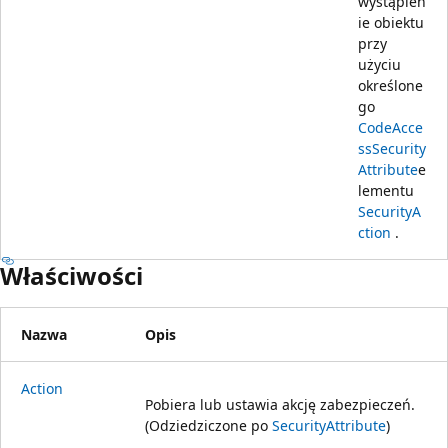
wystąpien
ie obiektu
przy
użyciu
określone
go
CodeAcce
ssSecurity
Attribute
e
lementu
SecurityA
ction
.
Właściwości
Nazwa
Opis
Action
Pobiera lub ustawia akcję zabezpieczeń.
(Odziedziczone po
SecurityAttribute
)