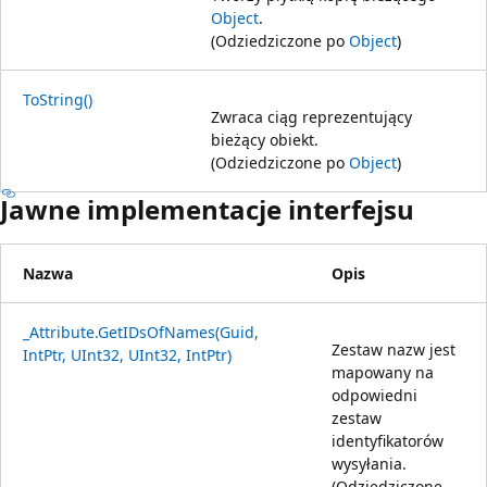
Object
.
(Odziedziczone po
Object
)
ToString()
Zwraca ciąg reprezentujący
bieżący obiekt.
(Odziedziczone po
Object
)
Jawne implementacje interfejsu
Nazwa
Opis
_Attribute.GetIDsOfNames(Guid,
Zestaw nazw jest
IntPtr, UInt32, UInt32, IntPtr)
mapowany na
odpowiedni
zestaw
identyfikatorów
wysyłania.
(Odziedziczone