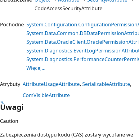
CodeAccessSecurityAttribute
Pochodne
System.Configuration.ConfigurationPermissionA
System.Data.Common.DBDataPermissionAttrib
System.Data.OracleClient.OraclePermissionAttr
System.Diagnostics.EventLogPermissionAttribu
System.Diagnostics.PerformanceCounterPermis
Więcej…
Atrybuty
AttributeUsageAttribute
SerializableAttribute
ComVisibleAttribute
Uwagi
Caution
Zabezpieczenia dostępu kodu (CAS) zostały wycofane we