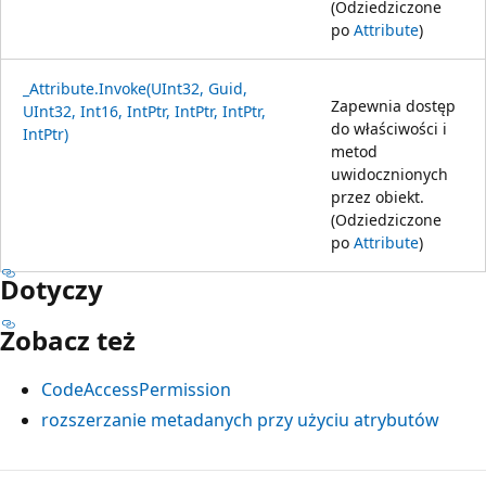
(Odziedziczone
po
Attribute
)
_Attribute.Invoke(UInt32, Guid,
Zapewnia dostęp
UInt32, Int16, IntPtr, IntPtr, IntPtr,
do właściwości i
IntPtr)
metod
uwidocznionych
przez obiekt.
(Odziedziczone
po
Attribute
)
Dotyczy
Zobacz też
CodeAccessPermission
rozszerzanie metadanych przy użyciu atrybutów