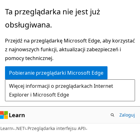
Przejdź
Przejdź
Ta przeglądarka nie jest już
do
do
obsługiwana.
głównej
nawigacji
zawartości
na
Przejdź na przeglądarkę Microsoft Edge, aby korzystać
stronie
z najnowszych funkcji, aktualizacji zabezpieczeń i
pomocy technicznej.
Pobieranie przeglądarki Microsoft Edge
Więcej informacji o przeglądarkach Internet
Explorer i Microsoft Edge
Learn
Zaloguj
C#
Learn
.NET
Przeglądarka interfejsu API