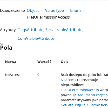
Dziedziczenie
Object
ValueType
Enum
FileIOPermissionAccess
Atrybuty
FlagsAttribute
SerializableAttribute
ComVisibleAttribute
Pola
Nazwa
Wartość
Opis
NoAccess
0
Brak dostępu do pliku lub ka
NoAccess
reprezentuje
nieprawidłowe
FileIOPermissionAccess
warto
powoduje
ArgumentExceptio
parametr używany jako para
GetPathList(FileIOPermission