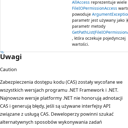
AllAccess
reprezentuje wiele
FileIOPermissionAccess
warto
powoduje
ArgumentExceptio
parametr jest używany jako
parametr metody
GetPathList(FileIOPermission
, która oczekuje pojedynczej
wartości.
Uwagi
Caution
Zabezpieczenia dostępu kodu (CAS) zostały wycofane we
wszystkich wersjach programu .NET Framework i .NET.
Najnowsze wersje platformy .NET nie honorują adnotacji
CAS i generują błędy, jeśli są używane interfejsy API
związane z usługą CAS. Deweloperzy powinni szukać
alternatywnych sposobów wykonywania zadań