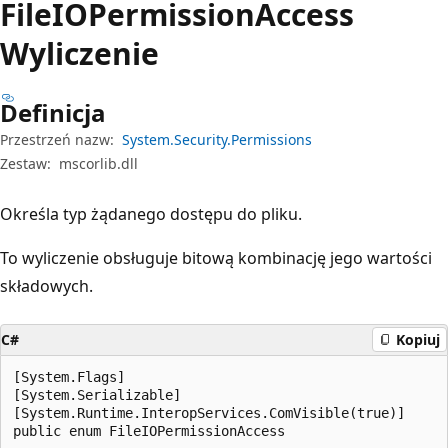
File
IOPermission
Access
Wyliczenie
Definicja
Przestrzeń nazw:
System.Security.Permissions
Zestaw:
mscorlib.dll
Określa typ żądanego dostępu do pliku.
To wyliczenie obsługuje bitową kombinację jego wartości
składowych.
C#
Kopiuj
[System.Flags]

[System.Serializable]

[System.Runtime.InteropServices.ComVisible(true)]

public enum FileIOPermissionAccess