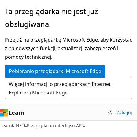
Przejdź
Przejdź
Ta przeglądarka nie jest już
do
do
obsługiwana.
głównej
nawigacji
zawartości
na
Przejdź na przeglądarkę Microsoft Edge, aby korzystać
stronie
z najnowszych funkcji, aktualizacji zabezpieczeń i
pomocy technicznej.
Pobieranie przeglądarki Microsoft Edge
Więcej informacji o przeglądarkach Internet
Explorer i Microsoft Edge
Learn
Zaloguj
C#
Learn
.NET
Przeglądarka interfejsu API