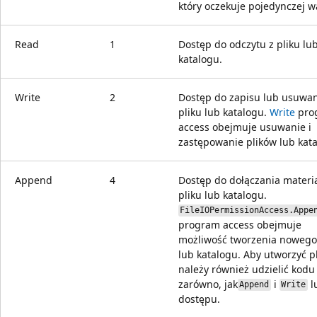
który oczekuje pojedynczej wa
Read
1
Dostęp do odczytu z pliku lu
katalogu.
Write
2
Dostęp do zapisu lub usuwa
pliku lub katalogu.
Write
pro
access obejmuje usuwanie i
zastępowanie plików lub kat
Append
4
Dostęp do dołączania materi
pliku lub katalogu.
FileIOPermissionAccess.Appe
program access obejmuje
możliwość tworzenia nowego
lub katalogu. Aby utworzyć pl
należy również udzielić kodu
zarówno, jak
i
l
Append
Write
dostępu.