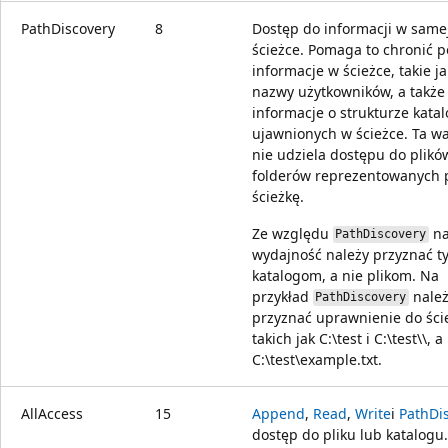
PathDiscovery
8
Dostęp do informacji w same
ścieżce. Pomaga to chronić 
informacje w ścieżce, takie ja
nazwy użytkowników, a także
informacje o strukturze kata
ujawnionych w ścieżce. Ta wa
nie udziela dostępu do plikó
folderów reprezentowanych 
ścieżkę.
Ze względu
n
PathDiscovery
wydajność należy przyznać ty
katalogom, a nie plikom. Na
przykład
należ
PathDiscovery
przyznać uprawnienie do ści
takich jak C:\test i C:\test\\, a
C:\test\example.txt.
AllAccess
15
Append
,
Read
,
Write
i
PathDi
dostęp do pliku lub katalogu.