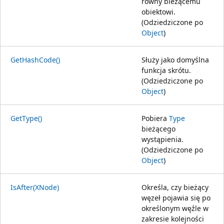
równy bieżącemu
obiektowi.
(Odziedziczone po
Object
)
GetHashCode()
Służy jako domyślna
funkcja skrótu.
(Odziedziczone po
Object
)
GetType()
Pobiera
Type
bieżącego
wystąpienia.
(Odziedziczone po
Object
)
IsAfter(XNode)
Określa, czy bieżący
węzeł pojawia się po
określonym węźle w
zakresie kolejności