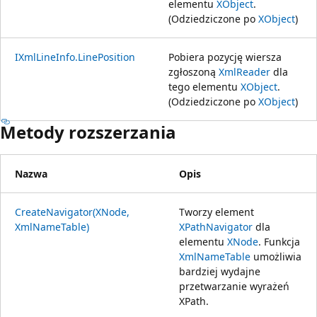
elementu
XObject
.
(Odziedziczone po
XObject
)
IXmlLineInfo.LinePosition
Pobiera pozycję wiersza
zgłoszoną
XmlReader
dla
tego elementu
XObject
.
(Odziedziczone po
XObject
)
Metody rozszerzania
Nazwa
Opis
CreateNavigator(XNode,
Tworzy element
XmlNameTable)
XPathNavigator
dla
elementu
XNode
. Funkcja
XmlNameTable
umożliwia
bardziej wydajne
przetwarzanie wyrażeń
XPath.