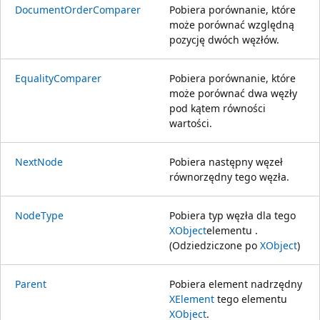
DocumentOrderComparer
Pobiera porównanie, które
może porównać względną
pozycję dwóch węzłów.
EqualityComparer
Pobiera porównanie, które
może porównać dwa węzły
pod kątem równości
wartości.
NextNode
Pobiera następny węzeł
równorzędny tego węzła.
NodeType
Pobiera typ węzła dla tego
XObject
elementu .
(Odziedziczone po
XObject
)
Parent
Pobiera element nadrzędny
XElement
tego elementu
XObject
.