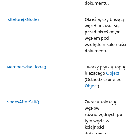
dokumentu.
IsBefore(XNode)
Określa, czy bieżący
węzeł pojawia się
przed określonym
węzłem pod
względem kolejności
dokumentu.
MemberwiseClone()
Tworzy płytkią kopię
bieżącego
Object
.
(Odziedziczone po
Object
)
NodesAfterSelf()
Zwraca kolekcję
węzłów
równorzędnych po
tym węźle w
kolejności
dokumentu.