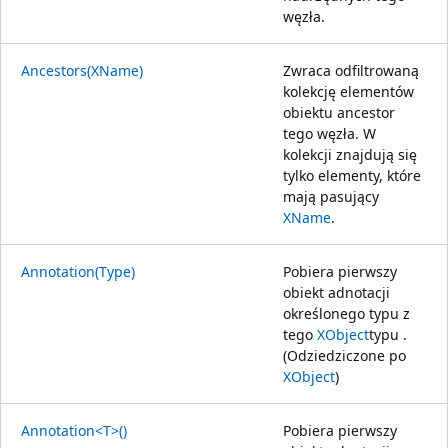
węzła.
Ancestors(XName)
Zwraca odfiltrowaną
kolekcję elementów
obiektu ancestor
tego węzła. W
kolekcji znajdują się
tylko elementy, które
mają pasujący
XName
.
Annotation(Type)
Pobiera pierwszy
obiekt adnotacji
określonego typu z
tego
XObject
typu .
(Odziedziczone po
XObject
)
Annotation<T>()
Pobiera pierwszy