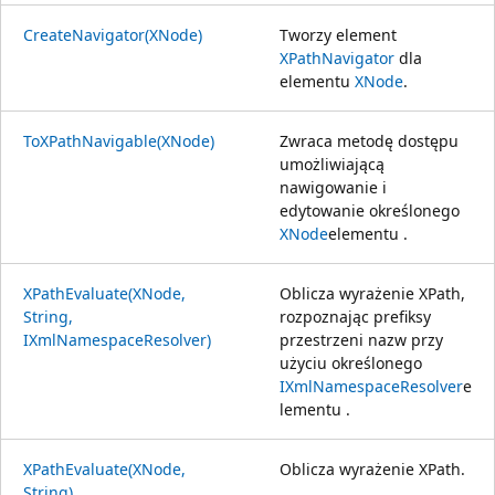
CreateNavigator(XNode)
Tworzy element
XPathNavigator
dla
elementu
XNode
.
ToXPathNavigable(XNode)
Zwraca metodę dostępu
umożliwiającą
nawigowanie i
edytowanie określonego
XNode
elementu .
XPathEvaluate(XNode,
Oblicza wyrażenie XPath,
String,
rozpoznając prefiksy
IXmlNamespaceResolver)
przestrzeni nazw przy
użyciu określonego
IXmlNamespaceResolver
e
lementu .
XPathEvaluate(XNode,
Oblicza wyrażenie XPath.
String)