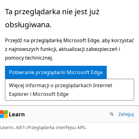
Przejdź
Przejdź
Ta przeglądarka nie jest już
do
do
obsługiwana.
głównej
nawigacji
zawartości
na
Przejdź na przeglądarkę Microsoft Edge, aby korzystać
stronie
z najnowszych funkcji, aktualizacji zabezpieczeń i
pomocy technicznej.
Pobieranie przeglądarki Microsoft Edge
Więcej informacji o przeglądarkach Internet
Explorer i Microsoft Edge
Learn
Zaloguj
C#
Learn
.NET
Przeglądarka interfejsu API