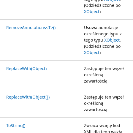
(Odziedziczone po
XObject
)
RemoveAnnotations<T>()
Usuwa adnotacje
określonego typu z
tego typu
XObject
.
(Odziedziczone po
XObject
)
ReplaceWith(Object)
Zastępuje ten węzeł
określoną
zawartością.
ReplaceWith(Object[])
Zastępuje ten węzeł
określoną
zawartością.
ToString()
Zwraca wcięty kod
XML dla tego węzła.