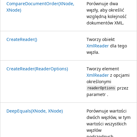
CompareDocumentOrder(XNode,
Porównuje dwa
XNode)
węzły, aby określić
względną kolejność
dokumentów XML.
CreateReader()
Tworzy obiekt
XmlReader
dla tego
węzła.
CreateReader(ReaderOptions)
Tworzy element
XmlReader
z opcjami
określonymi
przez
readerOptions
parametr .
DeepEquals(XNode, XNode)
Porównuje wartości
dwóch węzłów, w tym
wartości wszystkich
węzłów
podrzędnych.