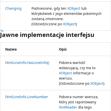
Changing
Podniesione, gdy ten
XObject
lub
którykolwiek z jego elementów potomnych
zostaną zmienione.
(Odziedziczone po
XObject
)
Jawne implementacje interfejsu
Nazwa
Opis
IXmlLineInfo.HasLineInfo()
Pobiera wartość
wskazującą, czy ma to
XObject
informacje o
wierszu.
(Odziedziczone po
XObject
)
IXmlLineInfo.LineNumber
Pobiera numer wiersza,
który jest raportowany
XmlReader
dla tego