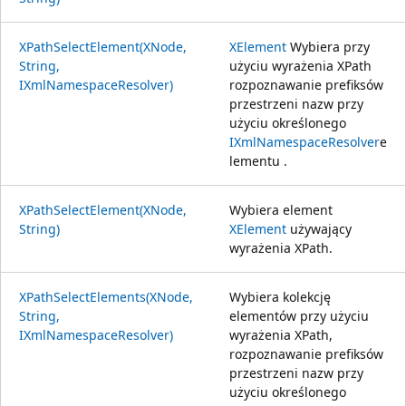
XPathSelectElement(XNode,
XElement
Wybiera przy
String,
użyciu wyrażenia XPath
IXmlNamespaceResolver)
rozpoznawanie prefiksów
przestrzeni nazw przy
użyciu określonego
IXmlNamespaceResolver
e
lementu .
XPathSelectElement(XNode,
Wybiera element
String)
XElement
używający
wyrażenia XPath.
XPathSelectElements(XNode,
Wybiera kolekcję
String,
elementów przy użyciu
IXmlNamespaceResolver)
wyrażenia XPath,
rozpoznawanie prefiksów
przestrzeni nazw przy
użyciu określonego