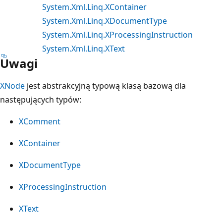
System.Xml.Linq.XContainer
System.Xml.Linq.XDocumentType
System.Xml.Linq.XProcessingInstruction
System.Xml.Linq.XText
Uwagi
XNode
jest abstrakcyjną typową klasą bazową dla
następujących typów:
XComment
XContainer
XDocumentType
XProcessingInstruction
XText