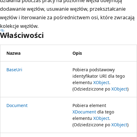
działania podczas pracy na poziomie węzła obejmują
dodawanie węzłów, usuwanie węzłów, przekształcanie
węzłów i iterowanie za pośrednictwem osi, które zwracają
kolekcje węzłów.
Właściwości
Nazwa
Opis
BaseUri
Pobiera podstawowy
identyfikator URI dla tego
elementu
XObject
.
(Odziedziczone po
XObject
)
Document
Pobiera element
XDocument
dla tego
elementu
XObject
.
(Odziedziczone po
XObject
)