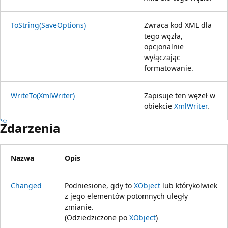
ToString(SaveOptions)
Zwraca kod XML dla
tego węzła,
opcjonalnie
wyłączając
formatowanie.
WriteTo(XmlWriter)
Zapisuje ten węzeł w
obiekcie
XmlWriter
.
Zdarzenia
Nazwa
Opis
Changed
Podniesione, gdy to
XObject
lub którykolwiek
z jego elementów potomnych uległy
zmianie.
(Odziedziczone po
XObject
)