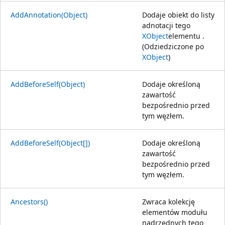
AddAnnotation(Object)
Dodaje obiekt do listy
adnotacji tego
XObject
elementu .
(Odziedziczone po
XObject
)
AddBeforeSelf(Object)
Dodaje określoną
zawartość
bezpośrednio przed
tym węzłem.
AddBeforeSelf(Object[])
Dodaje określoną
zawartość
bezpośrednio przed
tym węzłem.
Ancestors()
Zwraca kolekcję
elementów modułu
nadrzędnych tego