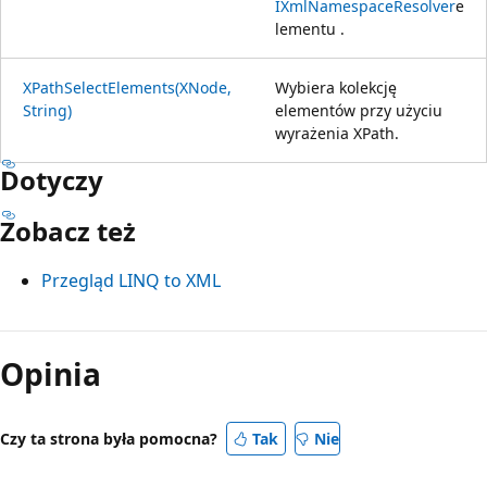
IXmlNamespaceResolver
e
lementu .
XPathSelectElements(XNode,
Wybiera kolekcję
String)
elementów przy użyciu
wyrażenia XPath.
Dotyczy
Zobacz też
Przegląd LINQ to XML
Opinia
Czy ta strona była pomocna?
Tak
Nie