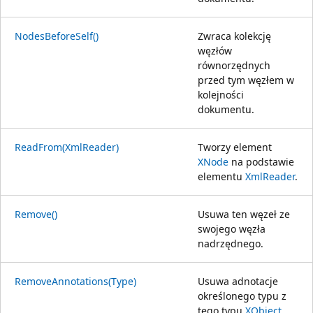
NodesBeforeSelf()
Zwraca kolekcję
węzłów
równorzędnych
przed tym węzłem w
kolejności
dokumentu.
ReadFrom(XmlReader)
Tworzy element
XNode
na podstawie
elementu
XmlReader
.
Remove()
Usuwa ten węzeł ze
swojego węzła
nadrzędnego.
RemoveAnnotations(Type)
Usuwa adnotacje
określonego typu z
tego typu
XObject
.