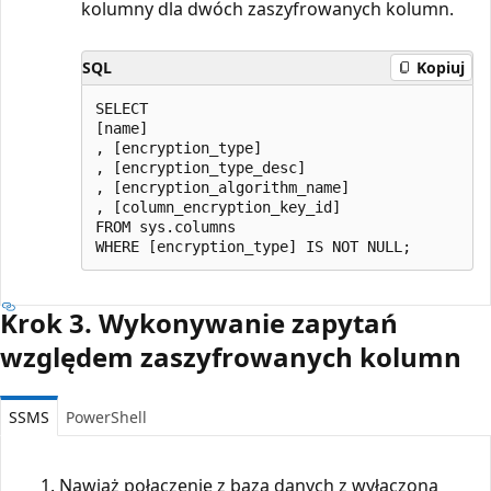
kolumny dla dwóch zaszyfrowanych kolumn.
SQL
Kopiuj
SELECT

[name]

, [encryption_type]

, [encryption_type_desc]

, [encryption_algorithm_name]

, [column_encryption_key_id]

FROM sys.columns

Krok 3. Wykonywanie zapytań
względem zaszyfrowanych kolumn
SSMS
PowerShell
Nawiąż połączenie z bazą danych z wyłączoną