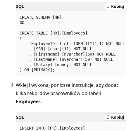
SQL
Kopiuj
CREATE SCHEMA [HR];

GO

CREATE TABLE [HR].[Employees]

(

    [EmployeeID] [int] IDENTITY(1,1) NOT NULL

    , [SSN] [char](11) NOT NULL

    , [FirstName] [nvarchar](50) NOT NULL

    , [LastName] [nvarchar](50) NOT NULL

    , [Salary] [money] NOT NULL

Wklej i wykonaj poniższe instrukcje, aby dodać
kilka rekordów pracowników do tabeli
Employees
.
SQL
Kopiuj
INSERT INTO [HR].[Employees]
