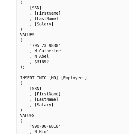
(

    [SSN]

    , [FirstName]

    , [LastName]

    , [Salary]

)

VALUES

(

    '795-73-9838'

    , N'Catherine'

    , N'Abel'

    , $31692

);

INSERT INTO [HR].[Employees]

(

    [SSN]

    , [FirstName]

    , [LastName]

    , [Salary]

)

VALUES

(

    '990-00-6818'

    , N'Kim'
