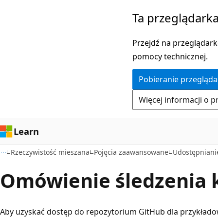
Przejdź
Ta przeglądarka
do
głównej
Przejdź na przeglądarkę
zawartości
pomocy technicznej.
Pobieranie przegląda
Więcej informacji o p
Learn
Rzeczywistość mieszana
Pojęcia zaawansowane
Udostępniani
Omówienie śledzenia 
Aby uzyskać dostęp do repozytorium GitHub dla przykład