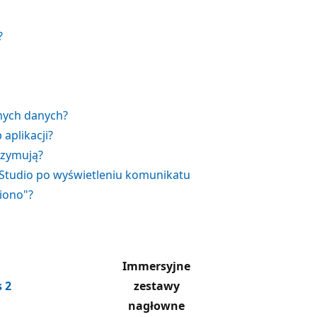
?
nych danych?
aplikacji?
rzymują?
 Studio po wyświetleniu komunikatu
ziono"?
Immersyjne
 2
zestawy
nagłowne