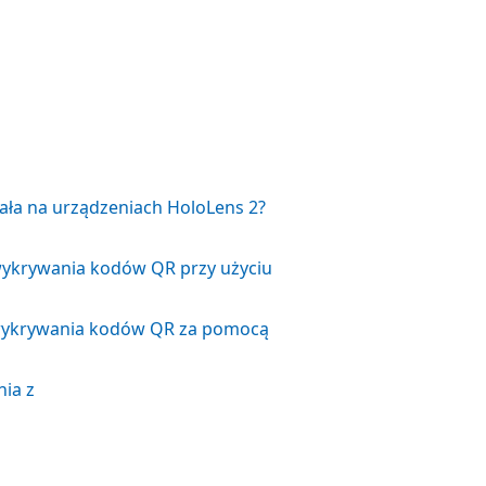
iała na urządzeniach HoloLens 2?
wykrywania kodów QR przy użyciu
o wykrywania kodów QR za pomocą
ia z