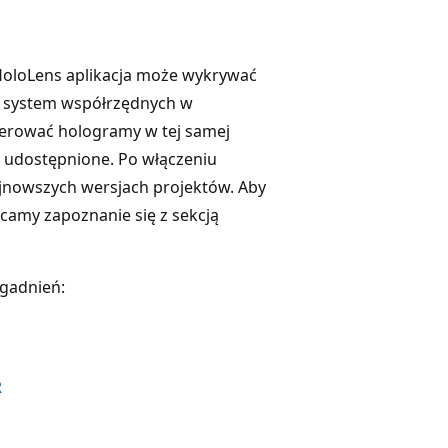
oloLens aplikacja może wykrywać
 system współrzędnych w
derować hologramy w tej samej
o udostępnione. Po włączeniu
jnowszych wersjach projektów. Aby
camy zapoznanie się z sekcją
agadnień:
R