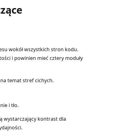
czące
su wokół wszystkich stron kodu.
ości i powinien mieć cztery moduły
na temat stref cichych.
e i tło.
wystarczający kontrast dla
ydajności.