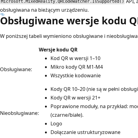
API, 
Microsoft.MixedReality.QRCodeWatcher.IsSupported()
obsługiwana na bieżącym urządzeniu.
Obsługiwane wersje kodu Q
W poniższej tabeli wymieniono obsługiwane i nieobsługiw
Wersje kodu QR
Kod QR w wersji 1–10
Mikro kody QR M1-M4
Obsługiwane:
Wszystkie kodowanie
Kody QR 10–20 (nie są w pełni obsług
Kody QR w wersji 21+
Poprawione moduły, na przykład: mod
Nieobsługiwane:
(czarne/białe).
Logo
Dołączanie ustrukturyzowane