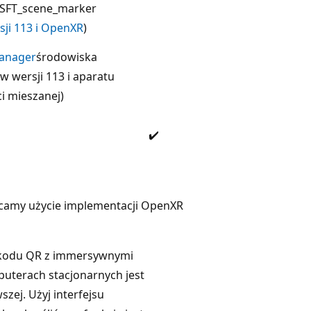
MSFT_scene_marker
ji 113 i OpenXR
)
anager
środowiska
wersji 113 i aparatu
i mieszanej)
✔️
lecamy użycie implementacji OpenXR
e kodu QR z immersywnymi
uterach stacjonarnych jest
zej. Użyj interfejsu