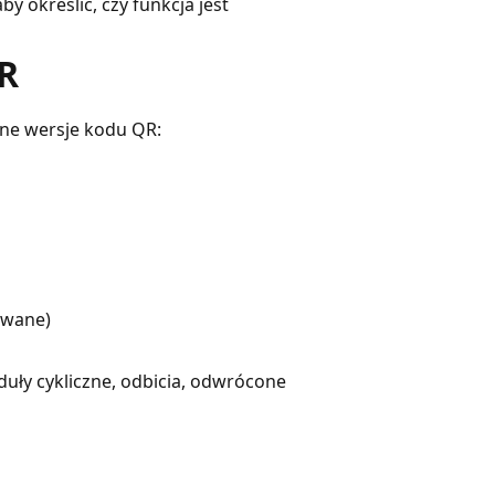
aby określić, czy funkcja jest
R
ane wersje kodu QR:
iwane)
uły cykliczne, odbicia, odwrócone