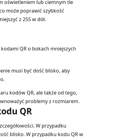
m oświetleniem lub ciemnym tle
 co może poprawić szybkość
iejszyć z 255 w dół.
 z kodami QR o bokach mniejszych
ie musi być dość blisko, aby
o.
aru kodów QR, ale także od tego,
zrównoważyć problemy z rozmiarem.
 kodu QR
szczegółowości. W przypadku
dość blisko. W przypadku kodu QR w