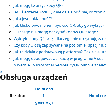
Jak mogę tworzyć kody QR?
Jeśli śledzenie kodu QR nie działa ogólnie, co zrobić
Jaka jest dokładność?
Jak blisko powinienem być kod QR, aby go wykryć?
Dlaczego nie mogę odczytać kodów QR z logo?
Wykryto kody QR, więc dlaczego nie otrzymuję żad
Czy kody QR są zapisywane na poziomie "spacji" lub 
Jak to działa z podstawową platformą? Gdzie się ut
Jak mogę debugować aplikację w programie Visual
o błędzie "
Microsoft.MixedReality.QR.pdb
Nie znale
Obsługa urządzeń
HoloLens
Rezultat
1.
HoloLens
generacji