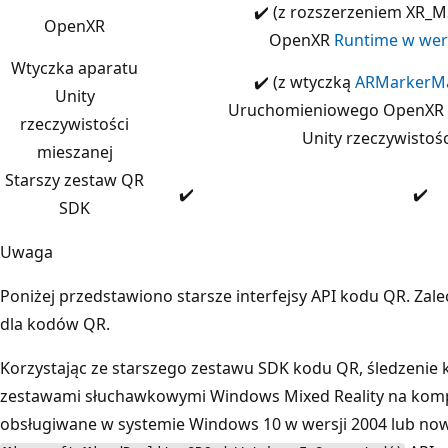
✔️ (z rozszerzeniem XR_
OpenXR
OpenXR
Runtime w wers
Wtyczka aparatu
✔️ (z wtyczką
ARMarkerM
Unity
Uruchomieniowego OpenXR w 
rzeczywistości
Unity rzeczywistośc
mieszanej
Starszy zestaw QR
✔️
✔️
SDK
Uwaga
Poniżej przedstawiono starsze interfejsy API kodu QR. Za
dla kodów QR.
Korzystając ze starszego zestawu SDK kodu QR, śledzeni
zestawami słuchawkowymi Windows Mixed Reality na komp
obsługiwane w systemie Windows 10 w wersji 2004 lub nows