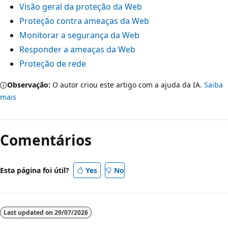
Visão geral da proteção da Web
Proteção contra ameaças da Web
Monitorar a segurança da Web
Responder a ameaças da Web
Proteção de rede
Observação:
O autor criou este artigo com a ajuda da IA.
Saiba
mais
Modo
de
Comentários
leitura
desativado
Esta página foi útil?
Yes
No
Last updated on
29/07/2026