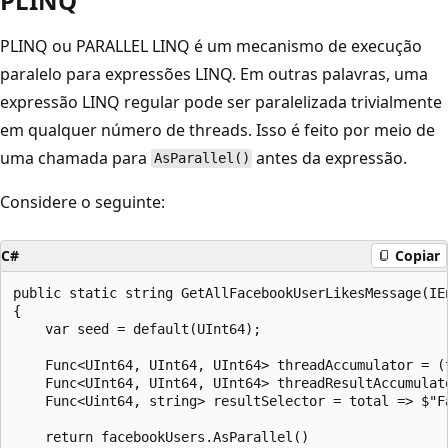
PLINQ
PLINQ ou PARALLEL LINQ é um mecanismo de execução
paralelo para expressões LINQ. Em outras palavras, uma
expressão LINQ regular pode ser paralelizada trivialmente
em qualquer número de threads. Isso é feito por meio de
uma chamada para
antes da expressão.
AsParallel()
Considere o seguinte:
C#
Copiar
public static string GetAllFacebookUserLikesMessage(IE
{

    var seed = default(UInt64);

    Func<UInt64, UInt64, UInt64> threadAccumulator = (t
    Func<UInt64, UInt64, UInt64> threadResultAccumulato
    Func<Uint64, string> resultSelector = total => $"Fa
    return facebookUsers.AsParallel()
