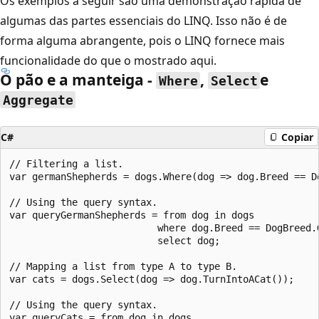
Os exemplos a seguir são uma demonstração rápida de
algumas das partes essenciais do LINQ. Isso não é de
forma alguma abrangente, pois o LINQ fornece mais
funcionalidade do que o mostrado aqui.
O pão e a manteiga -
,
e
Where
Select
Aggregate
C#
Copiar
// Filtering a list.

var germanShepherds = dogs.Where(dog => dog.Breed == Do
// Using the query syntax.

var queryGermanShepherds = from dog in dogs

                          where dog.Breed == DogBreed.G
                          select dog;

// Mapping a list from type A to type B.

var cats = dogs.Select(dog => dog.TurnIntoACat());

// Using the query syntax.

var queryCats = from dog in dogs
