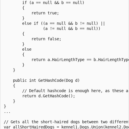
        if (a == null && b == null)

        {

            return true;

        }

        else if ((a == null && b != null) ||

                 (a != null && b == null))

        {

            return false;

        }

        else

        {

            return a.HairLengthType == b.HairLengthType
        }

    }

    public int GetHashCode(Dog d)

    {

        // Default hashcode is enough here, as these ar
        return d.GetHashCode();

    }

}

...

// Gets all the short-haired dogs between two different