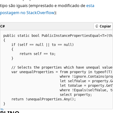
tipo são iguais (emprestado e modificado de
esta
postagem no StackOverflow
):
C#
Copiar
public static bool PublicInstancePropertiesEqual<T>(th
{

    if (self == null || to == null)

    {

        return self == to;

    }

    // Selects the properties which have unequal value
    var unequalProperties = from property in typeof(T)
                            where !ignore.Contains(prop
                            let selfValue = property.Ge
                            let toValue = property.GetV
                            where !Equals(selfValue, to
                            select property;

    return !unequalProperties.Any();
