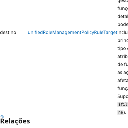
gest
funç
deta
pod
destino
unifiedRoleManagementPolicyRuleTarget
inclu
princ
tipo
atri
de f
as a
afet
funç
Supo
$fil
).
ne
Relações