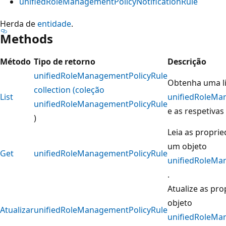
unifiedRoleManagementPolicyNotificationRule
Herda de
entidade
.
Methods
Método
Tipo de retorno
Descrição
unifiedRoleManagementPolicyRule
Obtenha uma li
collection (coleção
List
unifiedRoleMa
unifiedRoleManagementPolicyRule
e as respetivas
)
Leia as proprie
um objeto
Get
unifiedRoleManagementPolicyRule
unifiedRoleMa
.
Atualize as pr
objeto
Atualizar
unifiedRoleManagementPolicyRule
unifiedRoleMa