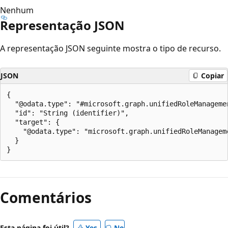
Nenhum
Representação JSON
A representação JSON seguinte mostra o tipo de recurso.
JSON
Copiar
{

  "@odata.type": "#microsoft.graph.unifiedRoleManagemen
  "id": "String (identifier)",

  "target": {

    "@odata.type": "microsoft.graph.unifiedRoleManageme
  }

Modo
de
Comentários
leitura
desativado
Esta página foi útil?
Yes
No