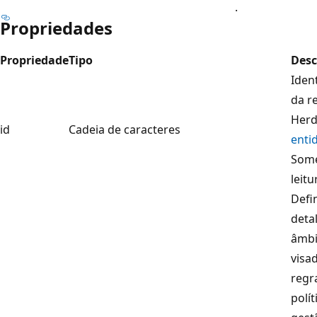
.
Propriedades
Propriedade
Tipo
Desc
Iden
da r
Herd
id
Cadeia de caracteres
enti
Som
leitu
Defi
deta
âmbi
visa
regr
polít