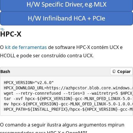
HPC-X
O
kit de ferramentas
de software HPC-X contém UCX e
HCOLL e pode ser construído contra UCX.
Bash
Copiar
HPCX_VERSION="v2.6.0"

HPCX_DOWNLOAD_URL=https://azhpcstor.blob.core.windows.
wget --retry-connrefused --tries=3 --waitretry=5 $HPCX_
tar -xvf hpcx-${HPCX_VERSION}-gcc-MLNX_OFED_LINUX-5.0-1
mv hpcx-${HPCX_VERSION}-gcc-MLNX_OFED_LINUX-5.0-1.0.0.
O comando a seguir ilustra alguns argumentos mpirun
recomendados para HPC-X e OpenMPI.