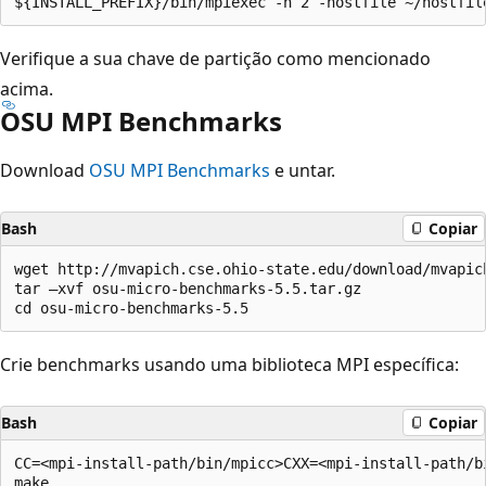
Verifique a sua chave de partição como mencionado
acima.
OSU MPI Benchmarks
Download
OSU MPI Benchmarks
e untar.
Bash
Copiar
wget http://mvapich.cse.ohio-state.edu/download/mvapich
tar –xvf osu-micro-benchmarks-5.5.tar.gz

Crie benchmarks usando uma biblioteca MPI específica:
Bash
Copiar
CC=<mpi-install-path/bin/mpicc>CXX=<mpi-install-path/bi