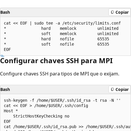
Bash
Copiar
cat << EOF | sudo tee -a /etc/security/limits.conf

*               hard    memlock         unlimited

*               soft    memlock         unlimited

*               hard    nofile          65535

*               soft    nofile          65535

Configurar chaves SSH para MPI
Configure chaves SSH para tipos de MPI que o exijam.
Bash
Copiar
ssh-keygen -f /home/$USER/.ssh/id_rsa -t rsa -N ''

cat << EOF > /home/$USER/.ssh/config

Host *

    StrictHostKeyChecking no

EOF

cat /home/$USER/.ssh/id_rsa.pub >> /home/$USER/.ssh/aut