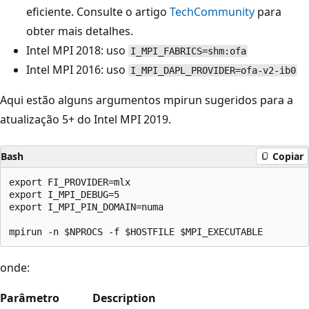
eficiente. Consulte o artigo
TechCommunity
para
obter mais detalhes.
Intel MPI 2018: uso
I_MPI_FABRICS=shm:ofa
Intel MPI 2016: uso
I_MPI_DAPL_PROVIDER=ofa-v2-ib0
Aqui estão alguns argumentos mpirun sugeridos para a
atualização 5+ do Intel MPI 2019.
Bash
Copiar
export FI_PROVIDER=mlx

export I_MPI_DEBUG=5

export I_MPI_PIN_DOMAIN=numa

onde:
Parâmetro
Description