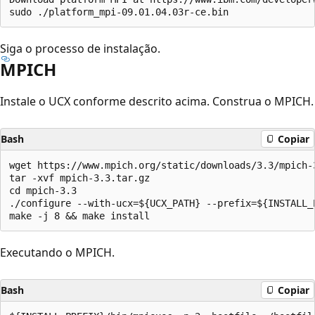
Siga o processo de instalação.
MPICH
Instale o UCX conforme descrito acima. Construa o MPICH.
Bash
Copiar
wget https://www.mpich.org/static/downloads/3.3/mpich-3
tar -xvf mpich-3.3.tar.gz

cd mpich-3.3

./configure --with-ucx=${UCX_PATH} --prefix=${INSTALL_P
Executando o MPICH.
Bash
Copiar