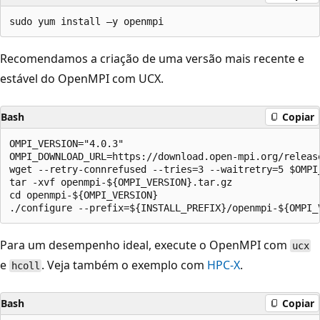
Recomendamos a criação de uma versão mais recente e
estável do OpenMPI com UCX.
Bash
Copiar
OMPI_VERSION="4.0.3"

OMPI_DOWNLOAD_URL=https://download.open-mpi.org/releas
wget --retry-connrefused --tries=3 --waitretry=5 $OMPI_
tar -xvf openmpi-${OMPI_VERSION}.tar.gz

cd openmpi-${OMPI_VERSION}

Para um desempenho ideal, execute o OpenMPI com
ucx
e
. Veja também o exemplo com
HPC-X
.
hcoll
Bash
Copiar