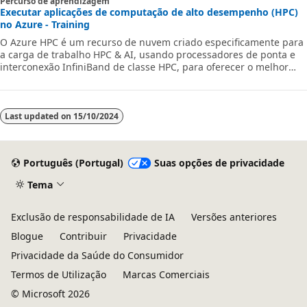
Percurso de aprendizagem
Executar aplicações de computação de alto desempenho (HPC)
no Azure - Training
O Azure HPC é um recurso de nuvem criado especificamente para
a carga de trabalho HPC & AI, usando processadores de ponta e
interconexão InfiniBand de classe HPC, para oferecer o melhor
desempenho, escalabilidade e valor de aplicativos. O Azure HPC
permite que os utilizadores desbloqueiem a inovação, a
produtividade e a agilidade empresarial, através de uma gama
altamente disponível de tecnologias de HPC ou IA que podem ser
Last updated on
15/10/2024
alocadas dinamicamente à medida que as suas necessidades
empresariais e técnicas mud
Português (Portugal)
Suas opções de privacidade
Tema
Exclusão de responsabilidade de IA
Versões anteriores
Blogue
Contribuir
Privacidade
Privacidade da Saúde do Consumidor
Termos de Utilização
Marcas Comerciais
© Microsoft 2026