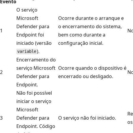
Evento
O serviço
Microsoft
Ocorre durante o arranque e
Defender para
o encerramento do sistema,
1
No
Endpoint foi
bem como durante a
iniciado (versão
configuração inicial.
).
variable
Encerramento do
serviço Microsoft
Ocorre quando o dispositivo é
2
No
Defender para
encerrado ou desligado.
Endpoint.
Não foi possível
iniciar o serviço
Microsoft
Re
3
Defender para
O serviço não foi iniciado.
os
Endpoint. Código