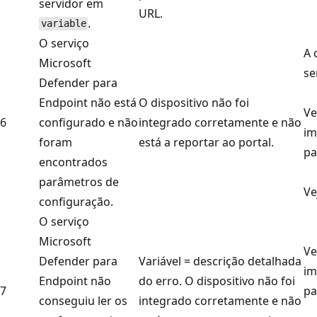
servidor em
URL.
.
variable
O serviço
A 
Microsoft
se
Defender para
Endpoint não está
O dispositivo não foi
Ve
6
configurado e não
integrado corretamente e não
im
foram
está a reportar ao portal.
pa
encontrados
parâmetros de
Ve
configuração.
O serviço
Microsoft
Ve
Defender para
Variável = descrição detalhada
im
Endpoint não
do erro. O dispositivo não foi
7
pa
conseguiu ler os
integrado corretamente e não