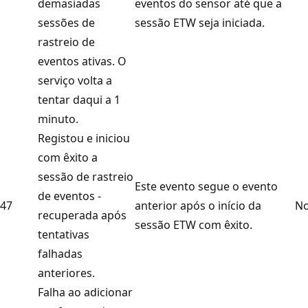
demasiadas
eventos do sensor até que a
sessões de
sessão ETW seja iniciada.
rastreio de
eventos ativas. O
serviço volta a
tentar daqui a 1
minuto.
Registou e iniciou
com êxito a
sessão de rastreio
Este evento segue o evento
de eventos -
47
anterior após o início da
No
recuperada após
sessão ETW com êxito.
tentativas
falhadas
anteriores.
Falha ao adicionar