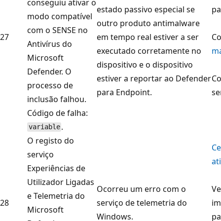
conseguiu ativar o
estado passivo especial se
pa
modo compatível
outro produto antimalware
com o SENSE no
27
em tempo real estiver a ser
Co
Antivírus do
executado corretamente no
m
Microsoft
dispositivo e o dispositivo
Defender. O
estiver a reportar ao Defender
Co
processo de
para Endpoint.
se
inclusão falhou.
Código de falha:
.
variable
O registo do
Ce
serviço
at
Experiências de
Utilizador Ligadas
Ocorreu um erro com o
Ve
e Telemetria do
28
serviço de telemetria do
im
Microsoft
Windows.
pa