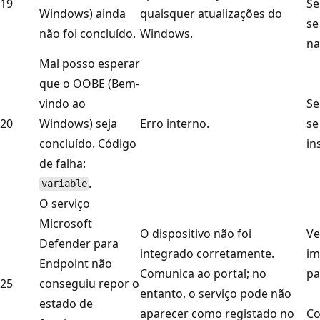
19
Se
Windows) ainda
quaisquer atualizações do
se
não foi concluído.
Windows.
na
Mal posso esperar
que o OOBE (Bem-
vindo ao
Se
20
Windows) seja
Erro interno.
se
concluído. Código
in
de falha:
.
variable
O serviço
Microsoft
O dispositivo não foi
Ve
Defender para
integrado corretamente.
im
Endpoint não
Comunica ao portal; no
pa
25
conseguiu repor o
entanto, o serviço pode não
estado de
aparecer como registado no
Co