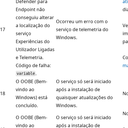
Defender para
at
Endpoint não
di
conseguiu alterar
Ocorreu um erro com o
a localização do
Ve
17
serviço de telemetria do
serviço
im
Windows.
Experiências do
pa
Utilizador Ligadas
e Telemetria.
Co
Código de falha:
m
.
variable
O OOBE (Bem-
O serviço só será iniciado
vindo ao
após a instalação de
18
No
Windows) está
quaisquer atualizações do
concluído.
Windows.
No
O OOBE (Bem-
O serviço só será iniciado
vindo ao
após a instalação de