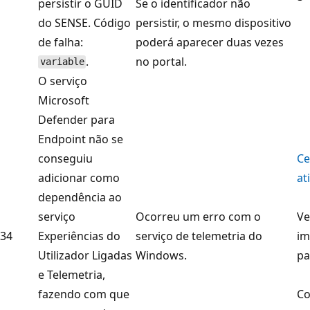
persistir o GUID
Se o identificador não
do SENSE. Código
persistir, o mesmo dispositivo
de falha:
poderá aparecer duas vezes
.
no portal.
variable
O serviço
Microsoft
Defender para
Endpoint não se
conseguiu
Ce
adicionar como
at
dependência ao
serviço
Ocorreu um erro com o
Ve
34
Experiências do
serviço de telemetria do
im
Utilizador Ligadas
Windows.
pa
e Telemetria,
fazendo com que
Co