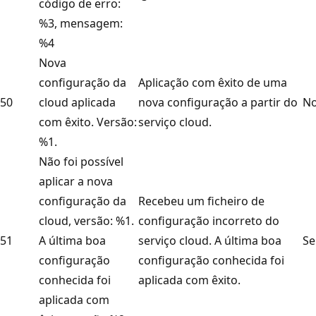
código de erro:
%3, mensagem:
%4
Nova
configuração da
Aplicação com êxito de uma
50
cloud aplicada
nova configuração a partir do
No
com êxito. Versão:
serviço cloud.
%1.
Não foi possível
aplicar a nova
configuração da
Recebeu um ficheiro de
cloud, versão: %1.
configuração incorreto do
51
A última boa
serviço cloud. A última boa
Se
configuração
configuração conhecida foi
conhecida foi
aplicada com êxito.
aplicada com