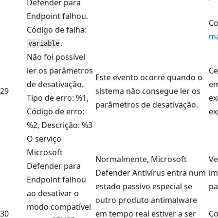
Defender para
Endpoint falhou.
Co
Código de falha:
m
.
variable
Não foi possível
ler os parâmetros
Ce
Este evento ocorre quando o
de desativação.
em
29
sistema não consegue ler os
Tipo de erro: %1,
ex
parâmetros de desativação.
Código de erro:
ex
%2, Descrição: %3
O serviço
Microsoft
Normalmente, Microsoft
Ve
Defender para
Defender Antivírus entra num
im
Endpoint falhou
estado passivo especial se
pa
ao desativar o
outro produto antimalware
modo compatível
30
em tempo real estiver a ser
Co