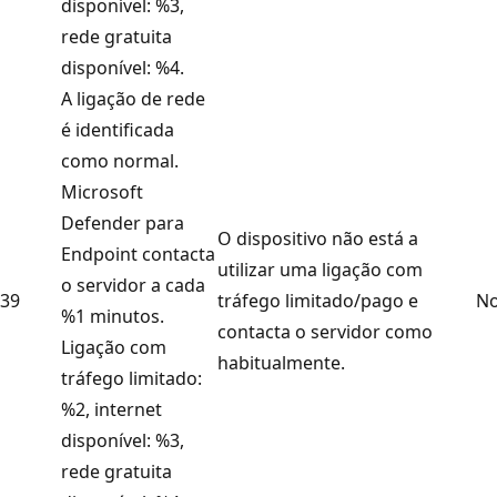
disponível: %3,
rede gratuita
disponível: %4.
A ligação de rede
é identificada
como normal.
Microsoft
Defender para
O dispositivo não está a
Endpoint contacta
utilizar uma ligação com
o servidor a cada
39
tráfego limitado/pago e
No
%1 minutos.
contacta o servidor como
Ligação com
habitualmente.
tráfego limitado:
%2, internet
disponível: %3,
rede gratuita