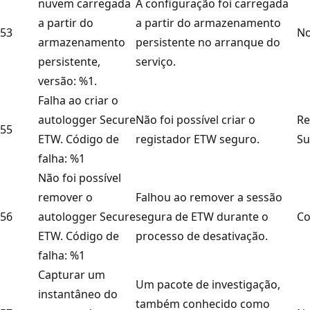
nuvem carregada
A configuração foi carregada
a partir do
a partir do armazenamento
53
No
armazenamento
persistente no arranque do
persistente,
serviço.
versão: %1.
Falha ao criar o
autologger Secure
Não foi possível criar o
Re
55
ETW. Código de
registador ETW seguro.
Su
falha: %1
Não foi possível
remover o
Falhou ao remover a sessão
56
autologger Secure
segura de ETW durante o
Co
ETW. Código de
processo de desativação.
falha: %1
Capturar um
Um pacote de investigação,
instantâneo do
também conhecido como