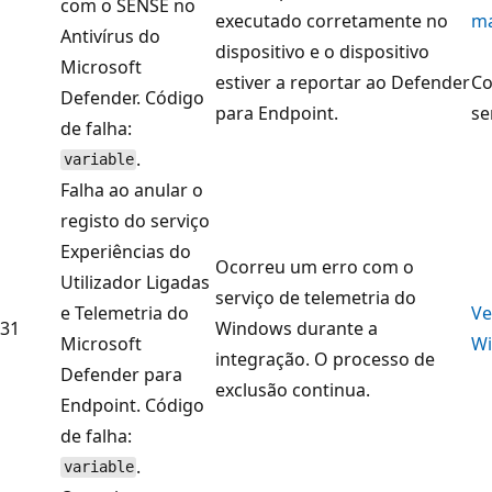
com o SENSE no
executado corretamente no
m
Antivírus do
dispositivo e o dispositivo
Microsoft
estiver a reportar ao Defender
Co
Defender. Código
para Endpoint.
se
de falha:
.
variable
Falha ao anular o
registo do serviço
Experiências do
Ocorreu um erro com o
Utilizador Ligadas
serviço de telemetria do
e Telemetria do
Ve
31
Windows durante a
Microsoft
W
integração. O processo de
Defender para
exclusão continua.
Endpoint. Código
de falha:
.
variable