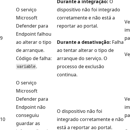
Durante a integração:
O
O serviço
dispositivo não foi integrado
Microsoft
corretamente e não está a
Ve
Defender para
reportar ao portal.
im
Endpoint falhou
9
pa
ao alterar o tipo
Durante a desativação:
Falha
de arranque.
ao tentar alterar o tipo de
Ve
Código de falha:
arranque do serviço. O
.
processo de exclusão
variable
continua.
O serviço
Microsoft
Defender para
Ve
Endpoint não
im
O dispositivo não foi
conseguiu
pa
10
integrado corretamente e não
guardar as
está a reportar ao portal.