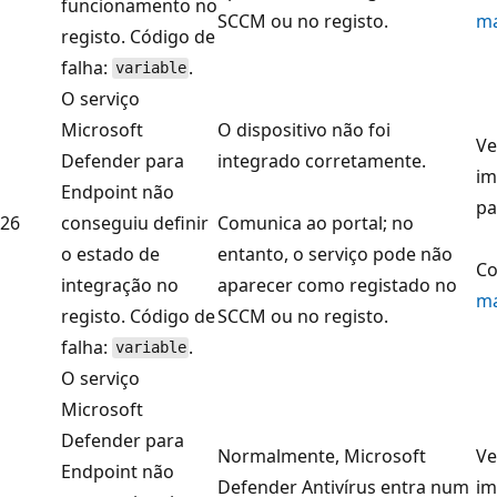
funcionamento no
SCCM ou no registo.
m
registo. Código de
falha:
.
variable
O serviço
Microsoft
O dispositivo não foi
Ve
Defender para
integrado corretamente.
im
Endpoint não
pa
26
conseguiu definir
Comunica ao portal; no
o estado de
entanto, o serviço pode não
Co
integração no
aparecer como registado no
m
registo. Código de
SCCM ou no registo.
falha:
.
variable
O serviço
Microsoft
Defender para
Normalmente, Microsoft
Ve
Endpoint não
Defender Antivírus entra num
im