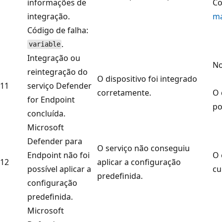
informações de
Co
integração.
m
Código de falha:
.
variable
Integração ou
No
reintegração do
O dispositivo foi integrado
11
serviço Defender
corretamente.
O 
for Endpoint
po
concluída.
Microsoft
Defender para
O serviço não conseguiu
Endpoint não foi
O 
12
aplicar a configuração
possível aplicar a
cu
predefinida.
configuração
predefinida.
Microsoft