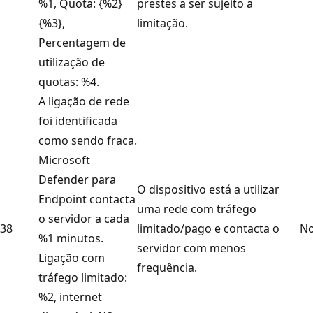
%1, Quota: {%2}
prestes a ser sujeito a
{%3},
limitação.
Percentagem de
utilização de
quotas: %4.
A ligação de rede
foi identificada
como sendo fraca.
Microsoft
Defender para
O dispositivo está a utilizar
Endpoint contacta
uma rede com tráfego
o servidor a cada
38
limitado/pago e contacta o
No
%1 minutos.
servidor com menos
Ligação com
frequência.
tráfego limitado:
%2, internet