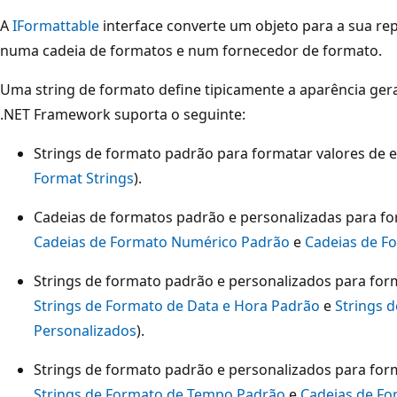
A
IFormattable
interface converte um objeto para a sua re
numa cadeia de formatos e num fornecedor de formato.
Uma string de formato define tipicamente a aparência gera
.NET Framework suporta o seguinte:
Strings de formato padrão para formatar valores de
Format Strings
).
Cadeias de formatos padrão e personalizadas para fo
Cadeias de Formato Numérico Padrão
e
Cadeias de F
Strings de formato padrão e personalizados para form
Strings de Formato de Data e Hora Padrão
e
Strings 
Personalizados
).
Strings de formato padrão e personalizados para form
Strings de Formato de Tempo Padrão
e
Cadeias de Fo