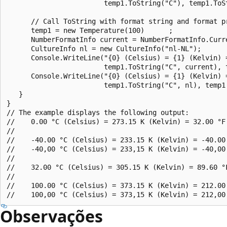
                        temp1.ToString("C"), temp1.ToSt
      // Call ToString with format string and format pr
      temp1 = new Temperature(100)      ;

      NumberFormatInfo current = NumberFormatInfo.Curre
      CultureInfo nl = new CultureInfo("nl-NL");

      Console.WriteLine("{0} (Celsius) = {1} (Kelvin) =
                        temp1.ToString("C", current), 
      Console.WriteLine("{0} (Celsius) = {1} (Kelvin) =
                        temp1.ToString("C", nl), temp1
   }

}

// The example displays the following output:

//    0.00 °C (Celsius) = 273.15 K (Kelvin) = 32.00 °F 
//

//    -40.00 °C (Celsius) = 233.15 K (Kelvin) = -40.00 
//    -40,00 °C (Celsius) = 233,15 K (Kelvin) = -40,00 
//

//    32.00 °C (Celsius) = 305.15 K (Kelvin) = 89.60 °F
//

//    100.00 °C (Celsius) = 373.15 K (Kelvin) = 212.00 
Observações