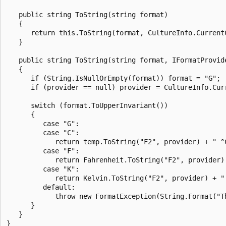
   public string ToString(string format)

   {

      return this.ToString(format, CultureInfo.CurrentC
   }

   public string ToString(string format, IFormatProvide
   {

      if (String.IsNullOrEmpty(format)) format = "G";

      if (provider == null) provider = CultureInfo.Curr
      switch (format.ToUpperInvariant())

      {

         case "G":

         case "C":

            return temp.ToString("F2", provider) + " °C
         case "F":

            return Fahrenheit.ToString("F2", provider) 
         case "K":

            return Kelvin.ToString("F2", provider) + " 
         default:

            throw new FormatException(String.Format("T
      }

   }
