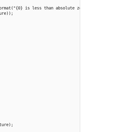
ormat("{0} is less than absolute zero.",

re));

ure);
