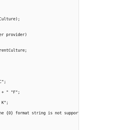
ulture);

r provider)

entCulture;

";

+ " °F";

K";

he {0} format string is not supported.", format));
