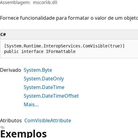
Assemblagem:
mscorlib.dll
Fornece funcionalidade para formatar o valor de um objet
C#
[System.Runtime.InteropServices.ComVisible(true)]

public interface IFormattable
Derivado
System.Byte
System.DateOnly
System.DateTime
System.DateTimeOffset
Mais…
Atributos
ComVisibleAttribute
Exemplos