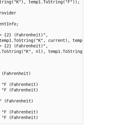
ring("K"), temp1.ToString("F"));

ovider

ntInfo;

 {2} (Fahrenheit)",

temp1.ToString("K", current), temp1.ToString("F", current
 {2} (Fahrenheit)",

.ToString("K", nl), temp1.ToString("F", nl));

(Fahrenheit)

°F (Fahrenheit)

°F (Fahrenheit)

 (Fahrenheit)

°F (Fahrenheit)
