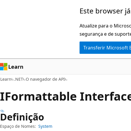
Saltar
Saltar
Este browser já
para
para
o
a
Atualize para o Microso
conteúdo
navegação
segurança e de suporte
principal
na
Transferir Microsoft
página
Learn
Learn
.NET
O navegador de API
IFormattable Interfac
Definição
Espaço de Nomes:
System