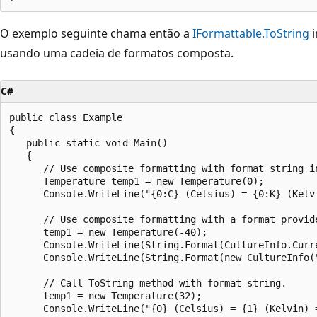
O exemplo seguinte chama então a
IFormattable.ToString
i
usando uma cadeia de formatos composta.
C#
public class Example

{

   public static void Main()

   {

      // Use composite formatting with format string in
      Temperature temp1 = new Temperature(0);

      Console.WriteLine("{0:C} (Celsius) = {0:K} (Kelv
      // Use composite formatting with a format provide
      temp1 = new Temperature(-40);

      Console.WriteLine(String.Format(CultureInfo.Curr
      Console.WriteLine(String.Format(new CultureInfo(
      // Call ToString method with format string.

      temp1 = new Temperature(32);

      Console.WriteLine("{0} (Celsius) = {1} (Kelvin) =