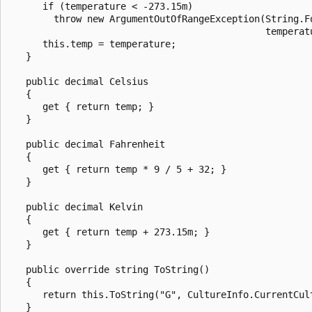
      if (temperature < -273.15m)

        throw new ArgumentOutOfRangeException(String.F
                                              temperatu
      this.temp = temperature;

   }

   public decimal Celsius

   {

      get { return temp; }

   }

   public decimal Fahrenheit

   {

      get { return temp * 9 / 5 + 32; }

   }

   public decimal Kelvin

   {

      get { return temp + 273.15m; }

   }

   public override string ToString()

   {

      return this.ToString("G", CultureInfo.CurrentCult
   }
