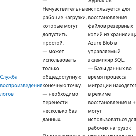
—
журналов
Нечувствительные
используется для
рабочие нагрузки,
восстановления
которые могут
файлов резервных
допустить
копий из хранилищ
простой.
Azure Blob в
— может
управляемый
использовать
экземпляр SQL.
только
— Базы данных во
Служба
общедоступную
время процесса
воспроизведения
конечную точку.
миграции находятс
логов
— необходимо
в режиме
перенести
восстановления и н
несколько баз
могут
данных.
использоваться дл
рабочих нагрузок