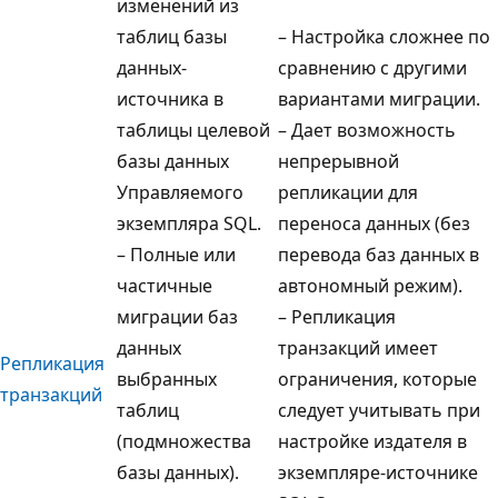
изменений из
таблиц базы
– Настройка сложнее по
данных-
сравнению с другими
источника в
вариантами миграции.
таблицы целевой
– Дает возможность
базы данных
непрерывной
Управляемого
репликации для
экземпляра SQL.
переноса данных (без
– Полные или
перевода баз данных в
частичные
автономный режим).
миграции баз
– Репликация
данных
транзакций имеет
Репликация
выбранных
ограничения, которые
транзакций
таблиц
следует учитывать при
(подмножества
настройке издателя в
базы данных).
экземпляре-источнике