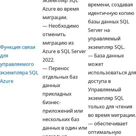
экземпляр SQL
времени, создавая
Azure во время
идентичную копию
миграции.
базы данных SQL
— Необходимо
Server на
отменить
управляемый
миграцию из
Функция связи
экземпляр SQL.
Azure в SQL Server
для
— База данных
2022.
управляемого
может
— Перенос
экземпляра SQL
использоваться дл
отдельных баз
Azure
доступа в
данных
Управляемый
прикладных
экземпляр SQL
бизнес-
только для чтения
приложений или
во время миграции.
нескольких баз
— обеспечивает
данных в один или
оптимальную