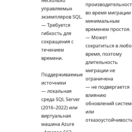
несколько
производительнос
управляемых
во время миграции 
экземпляров SQL.
минимальным
— Требуется
временем простоя.
гибкость для
— Может
сокращения с
сократиться в любо
течением
время, поэтому
времени.
длительность
миграции не
Поддерживаемые
ограничена
источники
— не подвергается
— локальная
влиянию
среда SQL Server
обновлений систе
(2016–2022) или
или
виртуальная
отказоустойчивост
машина Azure