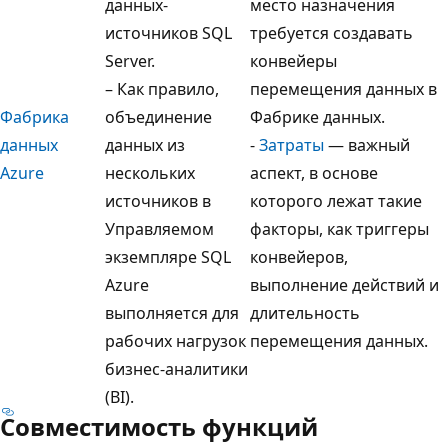
данных-
место назначения
источников SQL
требуется создавать
Server.
конвейеры
– Как правило,
перемещения данных в
Фабрика
объединение
Фабрике данных.
данных
данных из
-
Затраты
— важный
Azure
нескольких
аспект, в основе
источников в
которого лежат такие
Управляемом
факторы, как триггеры
экземпляре SQL
конвейеров,
Azure
выполнение действий и
выполняется для
длительность
рабочих нагрузок
перемещения данных.
бизнес-аналитики
(BI).
Совместимость функций