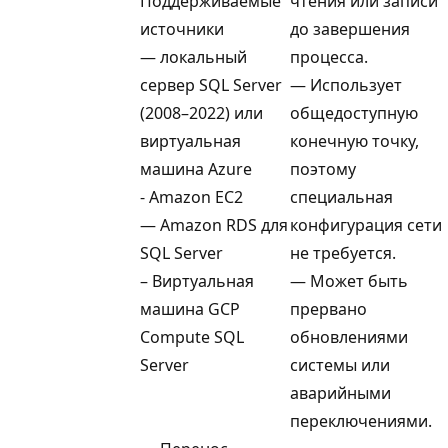
Поддерживаемые
чтения или записи
источники
до завершения
— локальный
процесса.
сервер SQL Server
— Использует
(2008–2022) или
общедоступную
виртуальная
конечную точку,
машина Azure
поэтому
- Amazon EC2
специальная
— Amazon RDS для
конфигурация сети
SQL Server
не требуется.
– Виртуальная
— Может быть
машина GCP
прервано
Compute SQL
обновлениями
Server
системы или
аварийными
переключениями.