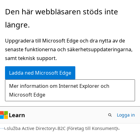
Hoppa
Den här webbläsaren stöds inte
till
längre.
huvudinnehåll
Uppgradera till Microsoft Edge och dra nytta av de
senaste funktionerna och säkerhetsuppdateringarna,
samt teknisk support.
Ladda ned Microsoft Edge
Mer information om Internet Explorer och
Microsoft Edge
Learn
Logga in
služba Active Directory
B2C (Företag till Konsument)