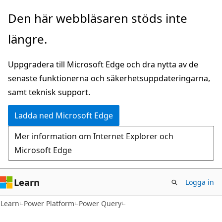
Hoppa
Den här webbläsaren stöds inte
till
längre.
huvudinnehåll
Uppgradera till Microsoft Edge och dra nytta av de
senaste funktionerna och säkerhetsuppdateringarna,
samt teknisk support.
Ladda ned Microsoft Edge
Mer information om Internet Explorer och
Microsoft Edge
Learn
Logga in
Learn
Power Platform
Power Query