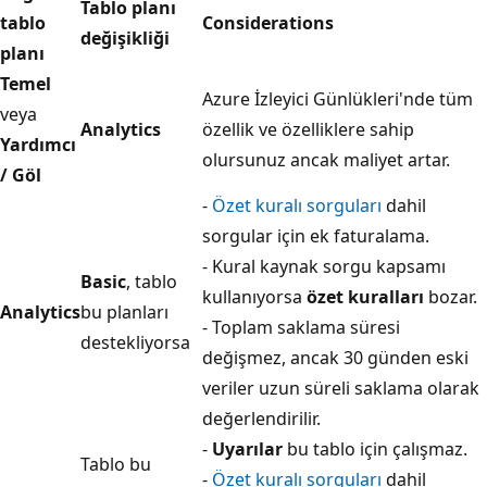
Tablo planı
tablo
Considerations
değişikliği
planı
Temel
Azure İzleyici Günlükleri'nde tüm
veya
Analytics
özellik ve özelliklere sahip
Yardımcı
olursunuz ancak maliyet artar.
/ Göl
-
Özet kuralı sorguları
dahil
sorgular için ek faturalama.
- Kural kaynak sorgu kapsamı
Basic
, tablo
kullanıyorsa
özet kuralları
bozar.
Analytics
bu planları
- Toplam saklama süresi
destekliyorsa
değişmez, ancak 30 günden eski
veriler uzun süreli saklama olarak
değerlendirilir.
-
Uyarılar
bu tablo için çalışmaz.
Tablo bu
-
Özet kuralı sorguları
dahil