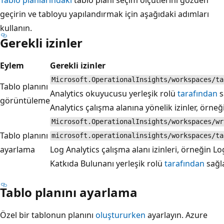
geçirin ve tabloyu yapılandırmak için aşağıdaki adımları
kullanın.
Gerekli izinler
Eylem
Gerekli izinler
Microsoft.OperationalInsights/workspaces/ta
Tablo planını
Analytics okuyucusu yerleşik rolü
tarafından
s
görüntüleme
Analytics çalışma alanına yönelik izinler, örneğ
Microsoft.OperationalInsights/workspaces/wr
Tablo planını
microsoft.operationalinsights/workspaces/ta
ayarlama
Log Analytics çalışma alanı izinleri, örneğin Lo
Katkıda Bulunanı yerleşik rolü
tarafından
sağl
Tablo planını ayarlama
Özel bir tablonun planını
oluştururken
ayarlayın. Azure