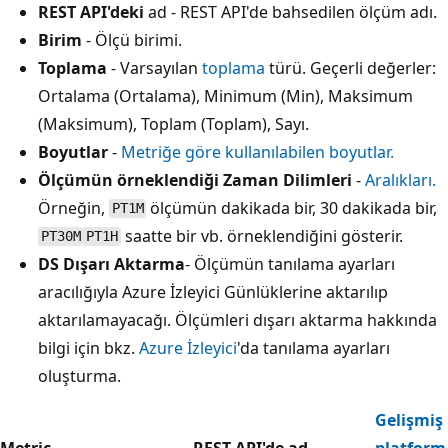
REST API'deki
ad - REST API'de
bahsedilen ölçüm adı.
Birim
- Ölçü birimi.
Toplama
- Varsayılan
toplama
türü. Geçerli değerler:
Ortalama (Ortalama), Minimum (Min), Maksimum
(Maksimum), Toplam (Toplam), Sayı.
Boyutlar
-
Metriğe göre kullanılabilen boyutlar.
Ölçümün örneklendiği Zaman Dilimleri
-
Aralıkları.
Örneğin,
ölçümün dakikada bir, 30 dakikada bir,
PT1M
saatte bir vb. örneklendiğini gösterir.
PT30M
PT1H
DS Dışarı Aktarma
- Ölçümün tanılama ayarları
aracılığıyla Azure İzleyici Günlüklerine aktarılıp
aktarılamayacağı. Ölçümleri dışarı aktarma hakkında
bilgi için bkz.
Azure İzleyici
'da tanılama ayarları
oluşturma.
Gelişmiş
Metric
REST API'de ad
platform