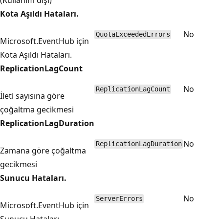
Kota Aşıldı Hataları.
No
QuotaExceededErrors
Microsoft.EventHub için
Kota Aşıldı Hataları.
ReplicationLagCount
No
ReplicationLagCount
İleti sayısına göre
çoğaltma gecikmesi
ReplicationLagDuration
No
ReplicationLagDuration
Zamana göre çoğaltma
gecikmesi
Sunucu Hataları.
No
ServerErrors
Microsoft.EventHub için
Sunucu Hataları.