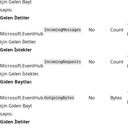
için Gelen Bayt
sayısı.
Gelen İletiler
No
Count
IncomingMessages
Microsoft.EventHub
için Gelen İletiler.
Gelen İstekler
No
Count
IncomingRequests
Microsoft.EventHub
için Gelen İstekler.
Giden Baytlar.
Microsoft.EventHub
No
Bytes
OutgoingBytes
için Giden Bayt
sayısı.
Giden İletiler