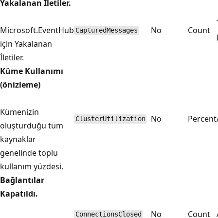
Yakalanan İletiler.
Microsoft.EventHub
No
Count
CapturedMessages
için Yakalanan
İletiler.
Küme Kullanımı
(önizleme)
Kümenizin
No
Percent
ClusterUtilization
oluşturduğu tüm
kaynaklar
genelinde toplu
kullanım yüzdesi.
Bağlantılar
Kapatıldı.
No
Count
ConnectionsClosed