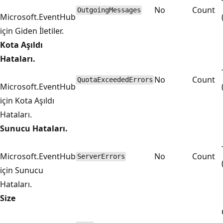
No
Count
OutgoingMessages
Microsoft.EventHub
için Giden İletiler.
Kota Aşıldı
Hataları.
No
Count
QuotaExceededErrors
Microsoft.EventHub
için Kota Aşıldı
Hataları.
Sunucu Hataları.
Microsoft.EventHub
No
Count
ServerErrors
için Sunucu
Hataları.
Size