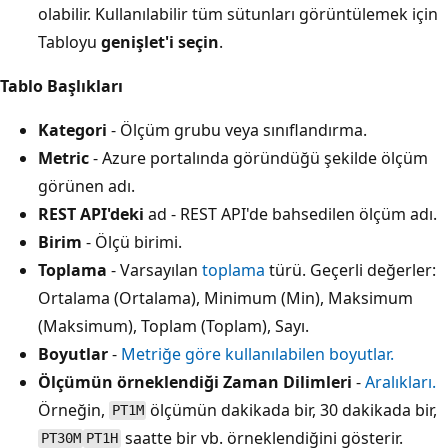
olabilir. Kullanılabilir tüm sütunları görüntülemek için
Tabloyu
genişlet'i seçin
.
Tablo Başlıkları
Kategori
- Ölçüm grubu veya sınıflandırma.
Metric
- Azure portalında göründüğü şekilde ölçüm
görünen adı.
REST API'deki
ad - REST API'de
bahsedilen ölçüm adı.
Birim
- Ölçü birimi.
Toplama
- Varsayılan
toplama
türü. Geçerli değerler:
Ortalama (Ortalama), Minimum (Min), Maksimum
(Maksimum), Toplam (Toplam), Sayı.
Boyutlar
-
Metriğe göre kullanılabilen boyutlar.
Ölçümün örneklendiği Zaman Dilimleri
-
Aralıkları.
Örneğin,
ölçümün dakikada bir, 30 dakikada bir,
PT1M
saatte bir vb. örneklendiğini gösterir.
PT30M
PT1H