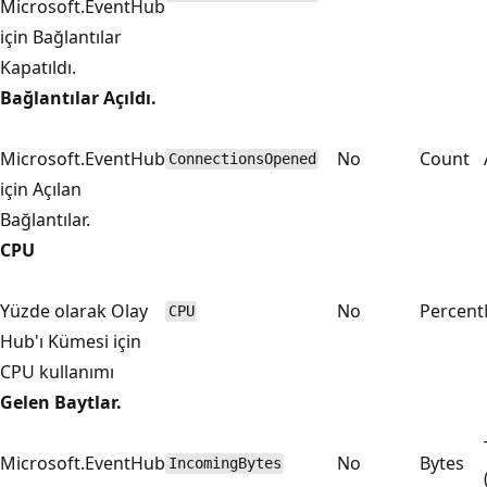
Microsoft.EventHub
için Bağlantılar
Kapatıldı.
Bağlantılar Açıldı.
Microsoft.EventHub
No
Count
ConnectionsOpened
için Açılan
Bağlantılar.
CPU
Yüzde olarak Olay
No
Percent
CPU
Hub'ı Kümesi için
CPU kullanımı
Gelen Baytlar.
Microsoft.EventHub
No
Bytes
IncomingBytes