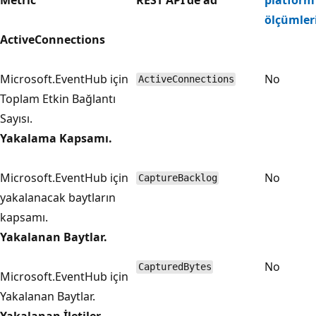
ölçümler
ActiveConnections
Microsoft.EventHub için
No
ActiveConnections
Toplam Etkin Bağlantı
Sayısı.
Yakalama Kapsamı.
Microsoft.EventHub için
No
CaptureBacklog
yakalanacak baytların
kapsamı.
Yakalanan Baytlar.
No
CapturedBytes
Microsoft.EventHub için
Yakalanan Baytlar.
Yakalanan İletiler.