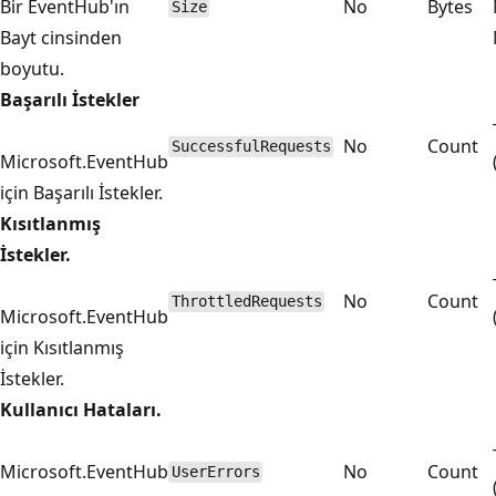
Bir EventHub'ın
No
Bytes
Size
Bayt cinsinden
boyutu.
Başarılı İstekler
No
Count
SuccessfulRequests
Microsoft.EventHub
için Başarılı İstekler.
Kısıtlanmış
İstekler.
No
Count
ThrottledRequests
Microsoft.EventHub
için Kısıtlanmış
İstekler.
Kullanıcı Hataları.
Microsoft.EventHub
No
Count
UserErrors