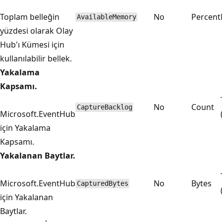
Toplam belleğin
No
Percent
AvailableMemory
yüzdesi olarak Olay
Hub'ı Kümesi için
kullanılabilir bellek.
Yakalama
Kapsamı.
No
Count
CaptureBacklog
Microsoft.EventHub
için Yakalama
Kapsamı.
Yakalanan Baytlar.
Microsoft.EventHub
No
Bytes
CapturedBytes
için Yakalanan
Baytlar.