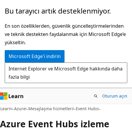
Ana
Bu tarayıcı artık desteklenmiyor.
içeriğe
atla
En son özelliklerden, güvenlik güncelleştirmelerinden
ve teknik destekten faydalanmak için Microsoft Edge’e
yükseltin.
Microsoft Edge'i indirin
Internet Explorer ve Microsoft Edge hakkında daha
fazla bilgi
Learn
Oturum açın
Learn
Azure
Mesajlaşma hizmetleri
Event Hubs
Azure Event Hubs izleme