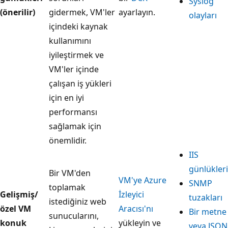
Syslog
(önerilir)
gidermek, VM'ler
ayarlayın.
olayları
içindeki kaynak
kullanımını
iyileştirmek ve
VM'ler içinde
çalışan iş yükleri
için en iyi
performansı
sağlamak için
önemlidir.
IIS
günlükleri
Bir VM'den
VM'ye Azure
SNMP
toplamak
Gelişmiş/
İzleyici
tuzakları
istediğiniz web
özel VM
Aracısı'nı
Bir metne
sunucularını,
konuk
yükleyin ve
veya JSON