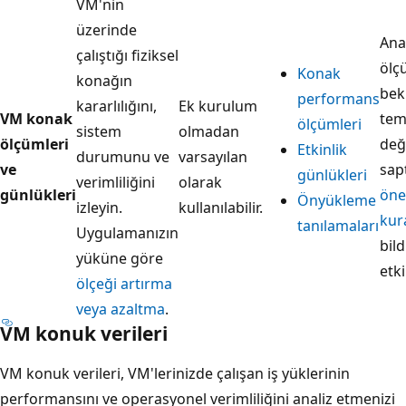
VM'nin
üzerinde
Ana
çalıştığı fiziksel
ölç
Konak
konağın
bek
performans
kararlılığını,
Ek kurulum
VM konak
tem
ölçümleri
sistem
olmadan
ölçümleri
değ
Etkinlik
durumunu ve
varsayılan
ve
sap
günlükleri
verimliliğini
olarak
günlükleri
öne
Önyükleme
izleyin.
kullanılabilir.
kura
tanılamaları
Uygulamanızın
bild
yüküne göre
etki
ölçeği artırma
veya azaltma
.
VM konuk verileri
VM konuk verileri, VM'lerinizde çalışan iş yüklerinin
performansını ve operasyonel verimliliğini analiz etmenizi