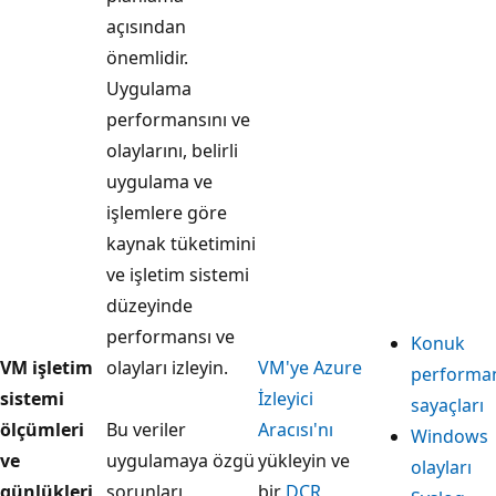
açısından
önemlidir.
Uygulama
performansını ve
olaylarını, belirli
uygulama ve
işlemlere göre
kaynak tüketimini
ve işletim sistemi
düzeyinde
performansı ve
Konuk
VM işletim
olayları izleyin.
VM'ye Azure
performa
sistemi
İzleyici
sayaçları
ölçümleri
Bu veriler
Aracısı'nı
Windows
ve
uygulamaya özgü
yükleyin ve
olayları
günlükleri
sorunları
bir
DCR