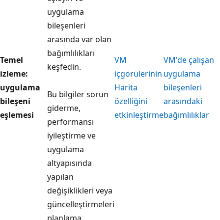
uygulama
bileşenleri
arasında var olan
bağımlılıkları
Temel
VM
VM'de çalışan
keşfedin.
izleme:
içgörülerinin
uygulama
uygulama
Harita
bileşenleri
Bu bilgiler sorun
bileşeni
özelliğini
arasındaki
giderme,
eşlemesi
etkinleştirme
bağımlılıklar
performansı
iyileştirme ve
uygulama
altyapısında
yapılan
değişiklikleri veya
güncelleştirmeleri
planlama