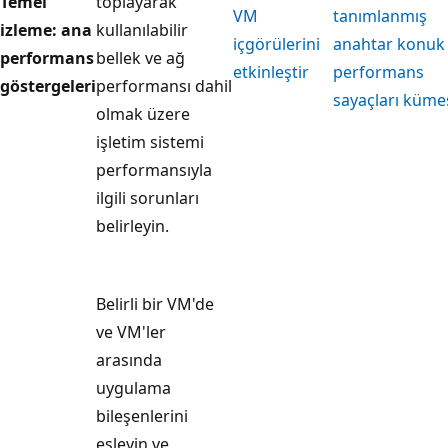
Temel
toplayarak
VM
tanımlanmış
izleme: ana
kullanılabilir
içgörülerini
anahtar konuk
performans
bellek ve ağ
etkinleştir
performans
göstergeleri
performansı dahil
sayaçları küme
olmak üzere
işletim sistemi
performansıyla
ilgili sorunları
belirleyin.
Belirli bir VM'de
ve VM'ler
arasında
uygulama
bileşenlerini
eşleyin ve