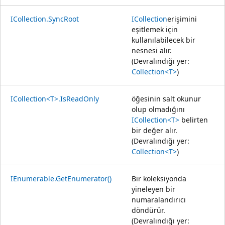
ICollection.SyncRoot
ICollection
erişimini
eşitlemek için
kullanılabilecek bir
nesnesi alır.
(Devralındığı yer:
Collection<T>
)
ICollection<T>.IsReadOnly
öğesinin salt okunur
olup olmadığını
ICollection<T>
belirten
bir değer alır.
(Devralındığı yer:
Collection<T>
)
IEnumerable.GetEnumerator()
Bir koleksiyonda
yineleyen bir
numaralandırıcı
döndürür.
(Devralındığı yer: