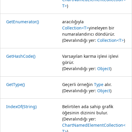
T>
)
GetEnumerator()
aracılığıyla
Collection<T>
yineleyen bir
numaralandırıcı döndürür.
(Devralındığı yer:
Collection<T>
)
GetHashCode()
Varsayılan karma işlevi işlevi
görür.
(Devralındığı yer:
Object
)
GetType()
Geçerli örneğin
Type
alır.
(Devralındığı yer:
Object
)
IndexOf(String)
Belirtilen ada sahip grafik
öğesinin dizinini bulur.
(Devralındığı yer:
ChartNamedElementCollection<
T>
)