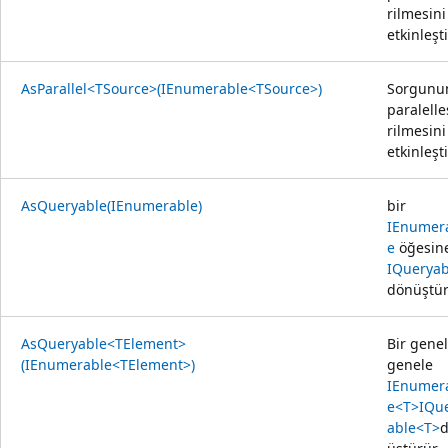
rilmesini
etkinleşti
AsParallel<TSource>(IEnumerable<TSource>)
Sorgunu
paralelle
rilmesini
etkinleşti
AsQueryable(IEnumerable)
bir
IEnumer
e
öğesin
IQueryab
dönüştür
AsQueryable<TElement>
Bir genel
(IEnumerable<TElement>)
genele
IEnumer
e<T>
IQu
able<T>