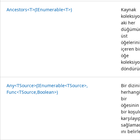
Ancestors<T>(IEnumerable<T>)
Kaynak
koleksiy
aki her
düğümü
üst
öğelerini
içeren bi
öğe
koleksiy
döndürür
Any<TSource>(IEnumerable<TSource>,
Bir dizin
Func<TSource,Boolean>)
herhang
bir
öğesinin
bir koşul
karşılayı
sağlama
ını belirle