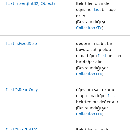
IList.Insert(Int32, Object)
Belirtilen dizinde
öğesine
IList
bir öğe
ekler.
(Devralındığı yer:
Collection<T>
)
IList.IsFixedSize
değerinin sabit bir
boyuta sahip olup
olmadığını
IList
belirten
bir değer alır.
(Devralındığı yer:
Collection<T>
)
IList.IsReadOnly
öğesinin salt okunur
olup olmadığını
IList
belirten bir değer alır.
(Devralındığı yer:
Collection<T>
)
IList.Item[Int32]
Belirtilen dizinde