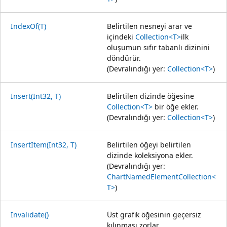
IndexOf(T)
Belirtilen nesneyi arar ve
içindeki
Collection<T>
ilk
oluşumun sıfır tabanlı dizinini
döndürür.
(Devralındığı yer:
Collection<T>
)
Insert(Int32, T)
Belirtilen dizinde öğesine
Collection<T>
bir öğe ekler.
(Devralındığı yer:
Collection<T>
)
InsertItem(Int32, T)
Belirtilen öğeyi belirtilen
dizinde koleksiyona ekler.
(Devralındığı yer:
ChartNamedElementCollection<
T>
)
Invalidate()
Üst grafik öğesinin geçersiz
kılınması zorlar.