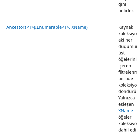
ğını
belirler.
Ancestors<T>(IEnumerable<T>, XName)
Kaynak
koleksiy
aki her
düğümü
üst
öğelerini
içeren
filtrelen
bir öğe
koleksiy
döndürür
Yalnızca
eşleşen
XName
öğeler
koleksiy
dahil edil