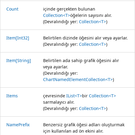
Count
içinde gerçekten bulunan
Collection<T>
öğelerin sayısını alır.
(Devralındığı yer:
Collection<T>
)
Item[Int32]
Belirtilen dizinde öğesini alır veya ayarlar.
(Devralındığı yer:
Collection<T>
)
Item[String]
Belirtilen ada sahip grafik öğesini alır
veya ayarlar.
(Devralındığı yer:
ChartNamedElementCollection<T>
)
Items
çevresinde
IList<T>
bir
Collection<T>
sarmalayıcı alır.
(Devralındığı yer:
Collection<T>
)
NamePrefix
Benzersiz grafik öğesi adları oluşturmak
için kullanılan ad ön ekini alır.