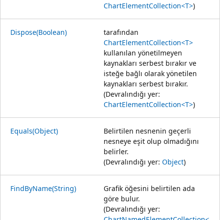
ChartElementCollection<T>
)
Dispose(Boolean)
tarafından
ChartElementCollection<T>
kullanılan yönetilmeyen
kaynakları serbest bırakır ve
isteğe bağlı olarak yönetilen
kaynakları serbest bırakır.
(Devralındığı yer:
ChartElementCollection<T>
)
Equals(Object)
Belirtilen nesnenin geçerli
nesneye eşit olup olmadığını
belirler.
(Devralındığı yer:
Object
)
FindByName(String)
Grafik öğesini belirtilen ada
göre bulur.
(Devralındığı yer:
ChartNamedElementCollection<