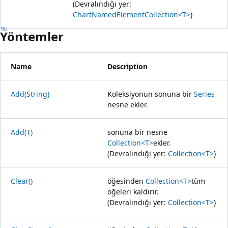
(Devralındığı yer:
ChartNamedElementCollection<T>
)
Yöntemler
Name
Description
Add(String)
Koleksiyonun sonuna bir
Series
nesne ekler.
Add(T)
sonuna bir nesne
Collection<T>
ekler.
(Devralındığı yer:
Collection<T>
)
Clear()
öğesinden
Collection<T>
tüm
öğeleri kaldırır.
(Devralındığı yer:
Collection<T>
)