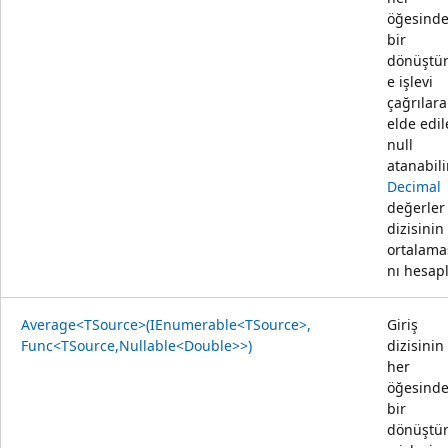
öğesind
bir
dönüştü
e işlevi
çağrılara
elde edi
null
atanabili
Decimal
değerler
dizisinin
ortalama
nı hesapl
Average<TSource>(IEnumerable<TSource>,
Giriş
Func<TSource,Nullable<Double>>)
dizisinin
her
öğesind
bir
dönüştü