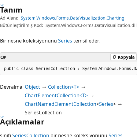
Tanım
Ad Alanı:
System.Windows.Forms.DataVisualization.Charting
Bütünleştirilmiş Kod:
System.Windows.Forms.DataVisualization.dll
Bir nesne koleksiyonunu
Series
temsil eder.
C#
Kopyala
public class SeriesCollection : System.Windows.Forms.D
Devralma
Object
Collection<T>
ChartElementCollection<T>
ChartNamedElementCollection
<
Series
>
SeriesCollection
Açıklamalar
sınıfı
SeriesCollection
bir nesne koleksiyonunu
Series