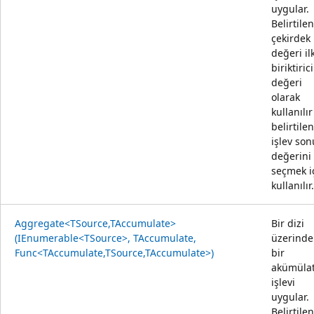
uygular.
Belirtilen
çekirdek
değeri il
biriktirici
değeri
olarak
kullanılır
belirtilen
işlev son
değerini
seçmek i
kullanılır.
Aggregate<TSource,TAccumulate>
Bir dizi
(IEnumerable<TSource>, TAccumulate,
üzerinde
Func<TAccumulate,TSource,TAccumulate>)
bir
akümüla
işlevi
uygular.
Belirtilen