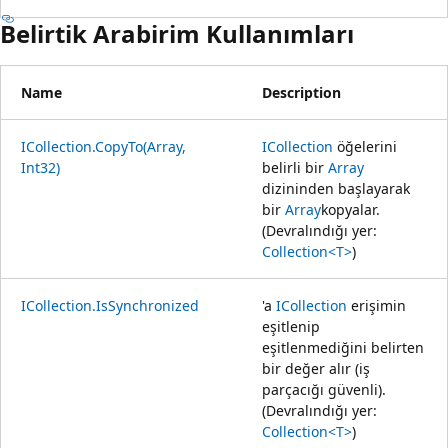
Belirtik Arabirim Kullanımları
Name
Description
ICollection.CopyTo(Array,
ICollection
öğelerini
Int32)
belirli bir
Array
dizininden başlayarak
bir
Array
kopyalar.
(Devralındığı yer:
Collection<T>
)
ICollection.IsSynchronized
'a
ICollection
erişimin
eşitlenip
eşitlenmediğini belirten
bir değer alır (iş
parçacığı güvenli).
(Devralındığı yer:
Collection<T>
)