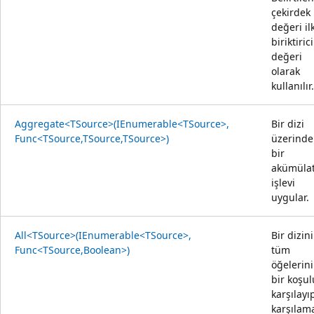
çekirdek
değeri il
biriktirici
değeri
olarak
kullanılır.
Aggregate<TSource>(IEnumerable<TSource>,
Bir dizi
Func<TSource,TSource,TSource>)
üzerinde
bir
akümüla
işlevi
uygular.
All<TSource>(IEnumerable<TSource>,
Bir dizin
Func<TSource,Boolean>)
tüm
öğelerin
bir koşul
karşılayı
karşılam