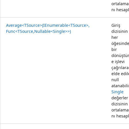
ortalama
nı hesapl
Average<TSource>(IEnumerable<TSource>,
Giriş
Func<TSource,Nullable<Single>>)
dizisinin
her
öğesind
bir
dönüştü
e işlevi
çağrılara
elde edi
null
atanabili
Single
değerler
dizisinin
ortalama
nı hesapl