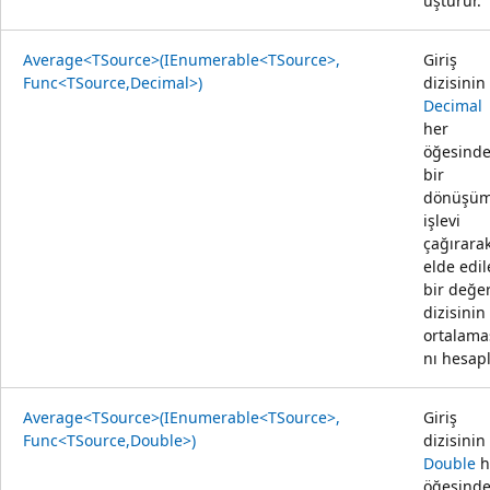
üştürür.
Average<TSource>(IEnumerable<TSource>,
Giriş
Func<TSource,Decimal>)
dizisinin
Decimal
her
öğesind
bir
dönüşü
işlevi
çağırara
elde edi
bir değe
dizisinin
ortalama
nı hesapl
Average<TSource>(IEnumerable<TSource>,
Giriş
Func<TSource,Double>)
dizisinin
Double
h
öğesind