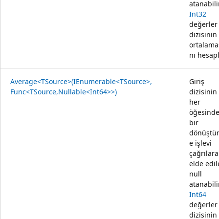
atanabili
Int32
değerler
dizisinin
ortalama
nı hesapl
Average<TSource>(IEnumerable<TSource>,
Giriş
Func<TSource,Nullable<Int64>>)
dizisinin
her
öğesind
bir
dönüştü
e işlevi
çağrılara
elde edi
null
atanabili
Int64
değerler
dizisinin