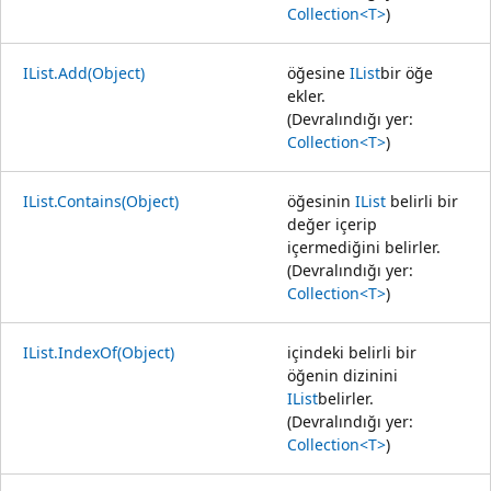
Collection<T>
)
IList.Add(Object)
öğesine
IList
bir öğe
ekler.
(Devralındığı yer:
Collection<T>
)
IList.Contains(Object)
öğesinin
IList
belirli bir
değer içerip
içermediğini belirler.
(Devralındığı yer:
Collection<T>
)
IList.IndexOf(Object)
içindeki belirli bir
öğenin dizinini
IList
belirler.
(Devralındığı yer:
Collection<T>
)