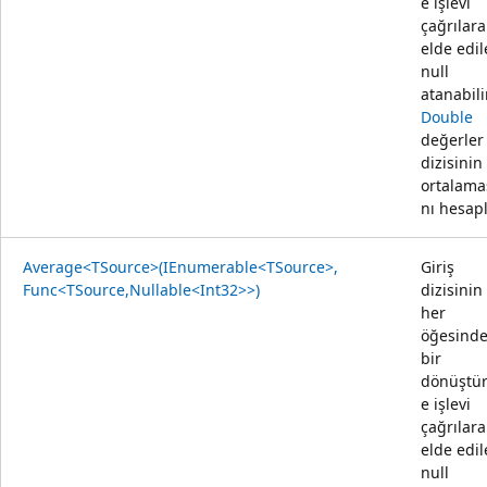
e işlevi
çağrılara
elde edi
null
atanabili
Double
değerler
dizisinin
ortalama
nı hesapl
Average<TSource>(IEnumerable<TSource>,
Giriş
Func<TSource,Nullable<Int32>>)
dizisinin
her
öğesind
bir
dönüştü
e işlevi
çağrılara
elde edi
null