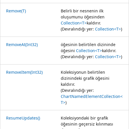
Remove(T)
Belirli bir nesnenin ilk
oluşumunu öğesinden
Collection<T>
kaldırır.
(Devralındığı yer:
Collection<T>
)
RemoveAt(Int32)
öğesinin belirtilen dizininde
öğesini
Collection<T>
kaldırır.
(Devralındığı yer:
Collection<T>
)
RemoveItem(Int32)
Koleksiyonun belirtilen
dizinindeki grafik öğesini
kaldırır.
(Devralındığı yer:
ChartNamedElementCollection<
T>
)
ResumeUpdates()
Koleksiyondaki bir grafik
öğesinin geçersiz kılınması