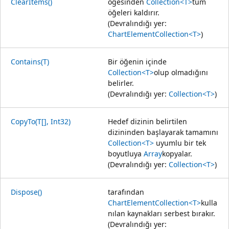
ClearItems()
öğesinden
Collection<T>
tüm
öğeleri kaldırır.
(Devralındığı yer:
ChartElementCollection<T>
)
Contains(T)
Bir öğenin içinde
Collection<T>
olup olmadığını
belirler.
(Devralındığı yer:
Collection<T>
)
CopyTo(T[], Int32)
Hedef dizinin belirtilen
dizininden başlayarak tamamını
Collection<T>
uyumlu bir tek
boyutluya
Array
kopyalar.
(Devralındığı yer:
Collection<T>
)
Dispose()
tarafından
ChartElementCollection<T>
kulla
nılan kaynakları serbest bırakır.
(Devralındığı yer: