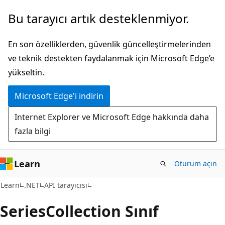
Ana
Sayfa
Bu tarayıcı artık desteklenmiyor.
içeriğe
içi
atla
gezintiye
En son özelliklerden, güvenlik güncelleştirmelerinden
atla
ve teknik destekten faydalanmak için Microsoft Edge’e
yükseltin.
Microsoft Edge'i indirin
Internet Explorer ve Microsoft Edge hakkında daha
fazla bilgi
Learn
Oturum açın
C#
Learn
.NET
API tarayıcısı
Series
Collection Sınıf