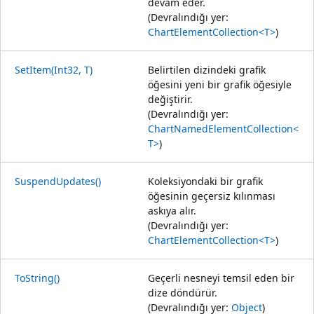
devam eder.
(Devralındığı yer:
ChartElementCollection<T>
)
SetItem(Int32, T)
Belirtilen dizindeki grafik
öğesini yeni bir grafik öğesiyle
değiştirir.
(Devralındığı yer:
ChartNamedElementCollection<
T>
)
SuspendUpdates()
Koleksiyondaki bir grafik
öğesinin geçersiz kılınması
askıya alır.
(Devralındığı yer:
ChartElementCollection<T>
)
ToString()
Geçerli nesneyi temsil eden bir
dize döndürür.
(Devralındığı yer:
Object
)