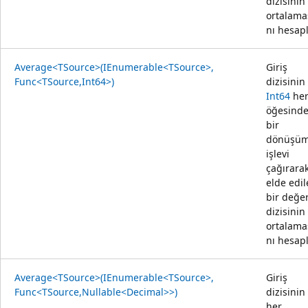
dizisinin
ortalama
nı hesapl
Average<TSource>(IEnumerable<TSource>,
Giriş
Func<TSource,Int64>)
dizisinin
Int64
he
öğesind
bir
dönüşü
işlevi
çağırara
elde edi
bir değe
dizisinin
ortalama
nı hesapl
Average<TSource>(IEnumerable<TSource>,
Giriş
Func<TSource,Nullable<Decimal>>)
dizisinin
her