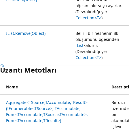
öğesini alır veya ayarlar.
(Devralındığı yer:
Collection<T>
)
IList.Remove(Object)
Belirli bir nesnenin ilk
oluşumunu öğesinden
IList
kaldırır.
(Devralındığı yer:
Collection<T>
)
Uzantı Metotları
Name
Descript
Aggregate<TSource,TAccumulate,TResult>
Bir dizi
(IEnumerable<TSource>, TAccumulate,
üzerinde
Func<TAccumulate,TSource,TAccumulate>,
bir
Func<TAccumulate,TResult>)
akümüla
işlevi