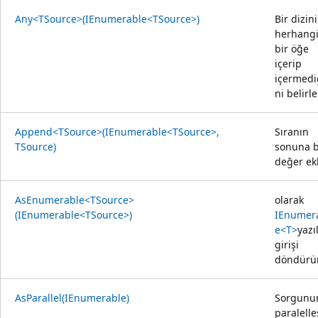
Any<TSource>(IEnumerable<TSource>)
Bir dizin
herhang
bir öğe
içerip
içermedi
ni belirle
Append<TSource>(IEnumerable<TSource>,
Sıranın
TSource)
sonuna b
değer ekl
AsEnumerable<TSource>
olarak
(IEnumerable<TSource>)
IEnumer
e<T>
yazı
girişi
döndürür
AsParallel(IEnumerable)
Sorgunu
paralelle