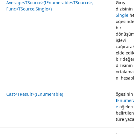
Average<TSource>(IEnumerable<TSource>,
Giriş
Func<TSource,Single>)
dizisinin
Single
he
öğesind
bir
dönüşü
işlevi
çağırara
elde edi
bir değe
dizisinin
ortalama
nı hesapl
Cast<TResult>(IEnumerable)
öğesinin
IEnumer
e
öğeleri
belirtilen
türe yaza