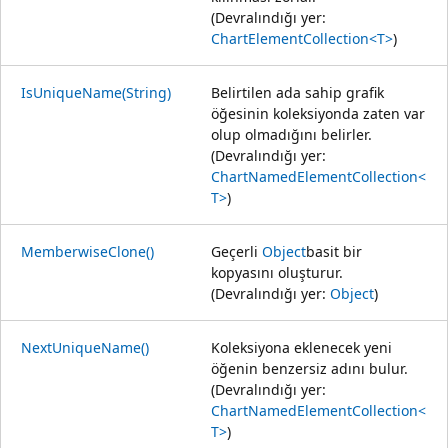
(Devralındığı yer:
ChartElementCollection<T>
)
IsUniqueName(String)
Belirtilen ada sahip grafik
öğesinin koleksiyonda zaten var
olup olmadığını belirler.
(Devralındığı yer:
ChartNamedElementCollection<
T>
)
MemberwiseClone()
Geçerli
Object
basit bir
kopyasını oluşturur.
(Devralındığı yer:
Object
)
NextUniqueName()
Koleksiyona eklenecek yeni
öğenin benzersiz adını bulur.
(Devralındığı yer:
ChartNamedElementCollection<
T>
)