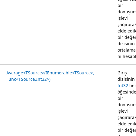
bir
dönüşü
işlevi
çağırara
elde edi
bir değe
dizisinin
ortalama
nı hesapl
Average<TSource>(IEnumerable<TSource>,
Giriş
Func<TSource,Int32>)
dizisinin
Int32
he
öğesind
bir
dönüşü
işlevi
çağırara
elde edi
bir değe