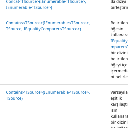
Concat<TSource>(IEnumerable<TSource>,
İki diziyi
IEnumerable<TSource>)
birleştirir
Contains<TSource>(IEnumerable<TSource>,
Belirtilen
TSource, IEqualityComparer<TSource>)
öğesini
kullanar
IEqualit
mparer<
bir dizin
belirtilen
öğeyi içe
içermedi
ni belirle
Contains<TSource>(IEnumerable<TSource>,
Varsayıl
TSource)
eşitlik
karşılaştı
ısını
kullanar
bir dizin