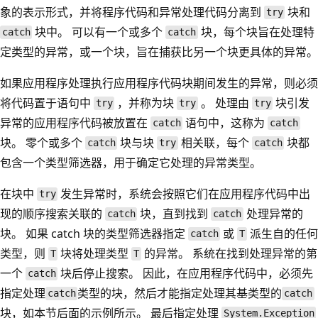
象的表示形式，并将程序代码和异常处理代码分离到
块和
try
块中。 可以有一个或多个
块，每个块旨在处理特
catch
catch
定类型的异常，或一个块，旨在捕获比另一个块更具体的异常。
如果应用程序处理执行应用程序代码块期间发生的异常，则必须
将代码置于语句中
，并称为块
。 处理由
块引发
try
try
try
异常的应用程序代码被放置在
语句中，这称为
catch
catch
块。 零个或多个
块与块
相关联，每个
块都
catch
try
catch
包含一个类型筛选器，用于确定它处理的异常类型。
在块中
发生异常时，系统会按照它们在应用程序代码中出
try
现的顺序搜索关联的
块，直到找到
处理异常的
catch
catch
块。 如果 catch 块的类型筛选器指定
或
派生自的任何
catch
T
类型，则
块将处理类型
的异常。 系统在找到处理异常的第
T
T
一个
块后停止搜索。 因此，在应用程序代码中，必须先
catch
指定处理
类型的块，然后才能指定处理其基类型的
catch
catch
块，如本节后面的示例所示。 最后指定处理
System.Exception