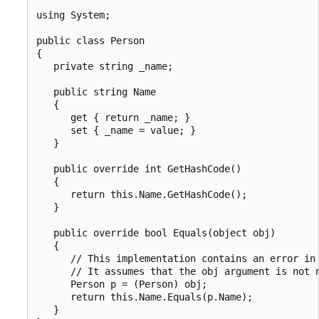
using System;

public class Person

{

   private string _name;

   public string Name

   {

      get { return _name; }

      set { _name = value; }

   }

   public override int GetHashCode()

   {

      return this.Name.GetHashCode();

   }

   public override bool Equals(object obj)

   {

      // This implementation contains an error in 
      // It assumes that the obj argument is not n
      Person p = (Person) obj;

      return this.Name.Equals(p.Name);

   }
