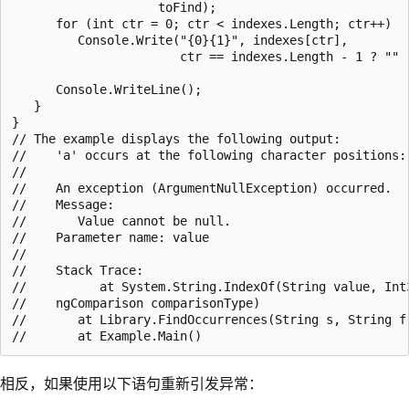
                    toFind);

      for (int ctr = 0; ctr < indexes.Length; ctr++)

         Console.Write("{0}{1}", indexes[ctr],

                       ctr == indexes.Length - 1 ? "" :
      Console.WriteLine();

   }

}

// The example displays the following output:

//    'a' occurs at the following character positions: 
//

//    An exception (ArgumentNullException) occurred.

//    Message:

//       Value cannot be null.

//    Parameter name: value

//

//    Stack Trace:

//          at System.String.IndexOf(String value, Int3
//    ngComparison comparisonType)

//       at Library.FindOccurrences(String s, String f)
相反，如果使用以下语句重新引发异常：