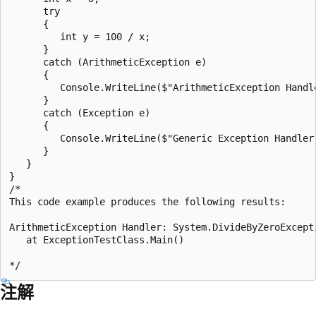
      try

      {

         int y = 100 / x;

      }

      catch (ArithmeticException e)

      {

         Console.WriteLine($"ArithmeticException Handle
      }

      catch (Exception e)

      {

         Console.WriteLine($"Generic Exception Handler:
      }

   }	

}

/*

This code example produces the following results:

ArithmeticException Handler: System.DivideByZeroExcepti
   at ExceptionTestClass.Main()

注解