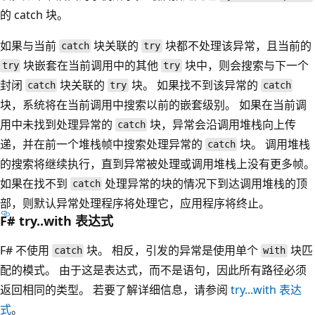
的 catch 块。
如果与当前
块关联的
块都不处理该异常，且当前的
catch
try
块嵌套在当前调用中的其他
块中，则会搜索与下一个
try
try
封闭
块关联的
块。 如果找不到该异常的
catch
try
catch
块，系统将在当前调用中搜索以前的嵌套级别。 如果在当前调
用中未找到处理异常的
块，异常会沿调用堆栈向上传
catch
递，并在前一个堆栈帧中搜索处理异常的
块。 调用堆栈
catch
的搜索将继续执行，直到异常被处理或调用堆栈上没有更多帧。
如果在找不到
处理异常的块的情况下到达调用堆栈的顶
catch
部，则默认异常处理程序将处理它，应用程序将终止。
F# try..with 表达式
F# 不使用
块。 相反，引发的异常是使用单个
块匹
catch
with
配的模式。 由于这是表达式，而不是语句，因此所有路径必须
返回相同的类型。 若要了解详细信息，请参阅
try...with 表达
式
。