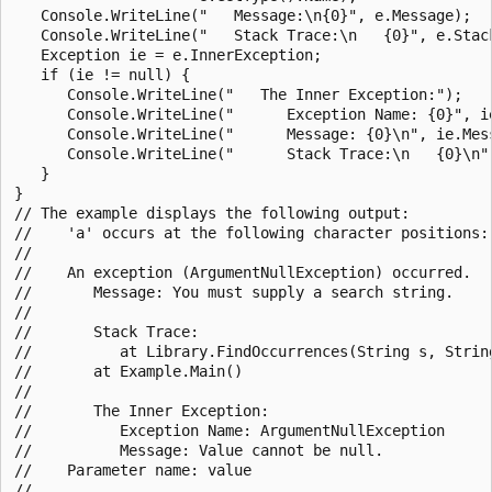
   Console.WriteLine("   Message:\n{0}", e.Message);

   Console.WriteLine("   Stack Trace:\n   {0}", e.Stack
   Exception ie = e.InnerException;

   if (ie != null) {

      Console.WriteLine("   The Inner Exception:");

      Console.WriteLine("      Exception Name: {0}", ie
      Console.WriteLine("      Message: {0}\n", ie.Mess
      Console.WriteLine("      Stack Trace:\n   {0}\n",
   }

}

// The example displays the following output:

//    'a' occurs at the following character positions: 
//

//    An exception (ArgumentNullException) occurred.

//       Message: You must supply a search string.

//

//       Stack Trace:

//          at Library.FindOccurrences(String s, String
//       at Example.Main()

//

//       The Inner Exception:

//          Exception Name: ArgumentNullException

//          Message: Value cannot be null.

//    Parameter name: value

//
