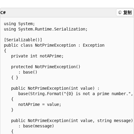
C#
复制
using System;

using System.Runtime.Serialization;

[Serializable()]

public class NotPrimeException : Exception

{

   private int notAPrime;

   protected NotPrimeException()

      : base()

   { }

   public NotPrimeException(int value) :

      base(String.Format("{0} is not a prime number.", 
   {

      notAPrime = value;

   }

   public NotPrimeException(int value, string message)

      : base(message)

   {
