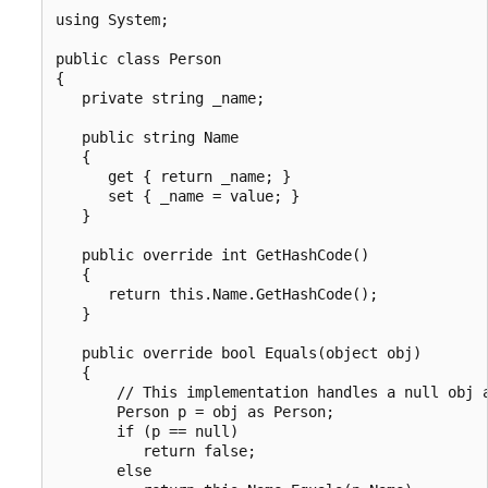
using System;

public class Person

{

   private string _name;

   public string Name

   {

      get { return _name; }

      set { _name = value; }

   }

   public override int GetHashCode()

   {

      return this.Name.GetHashCode();

   }

   public override bool Equals(object obj)

   {

       // This implementation handles a null obj a
       Person p = obj as Person;

       if (p == null)

          return false;

       else
