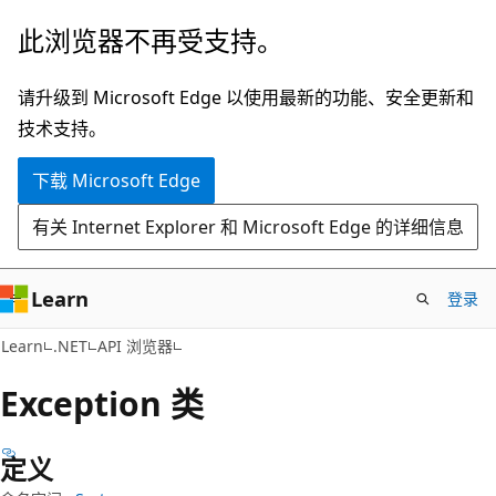
跳
跳
此浏览器不再受支持。
至
到
主
页
请升级到 Microsoft Edge 以使用最新的功能、安全更新和
要
内
技术支持。
内
导
下载 Microsoft Edge
容
航
有关 Internet Explorer 和 Microsoft Edge 的详细信息
Learn
登录
C#
Learn
.NET
API 浏览器
Exception 类
定义