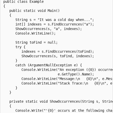
public class Example

{

   public static void Main()

   {

      String s = "It was a cold day when...";

      int[] indexes = s.FindOccurrences("a");

      ShowOccurrences(s, "a", indexes);

      Console.WriteLine();

      String toFind = null;

      try {

         indexes = s.FindOccurrences(toFind);

         ShowOccurrences(s, toFind, indexes);

      }

      catch (ArgumentNullException e) {

         Console.WriteLine("An exception ({0}) occurred
                           e.GetType().Name);

         Console.WriteLine("Message:\n   {0}\n", e.Mess
         Console.WriteLine("Stack Trace:\n   {0}\n", e.
      }

   }

   private static void ShowOccurrences(String s, String
   {

      Console.Write("'{0}' occurs at the following char