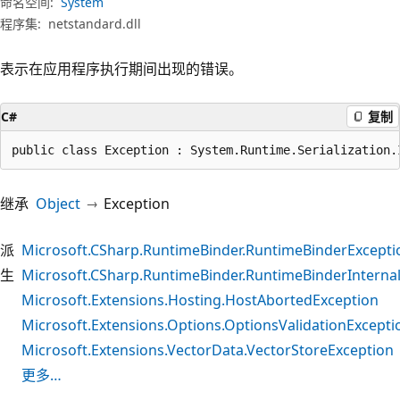
命名空间:
System
程序集:
netstandard.dll
表示在应用程序执行期间出现的错误。
C#
复制
public class Exception : System.Runtime.Serialization.
继承
Object
Exception
派
Microsoft.CSharp.RuntimeBinder.RuntimeBinderExcepti
生
Microsoft.CSharp.RuntimeBinder.RuntimeBinderInterna
Microsoft.Extensions.Hosting.HostAbortedException
Microsoft.Extensions.Options.OptionsValidationExcepti
Microsoft.Extensions.VectorData.VectorStoreException
更多…