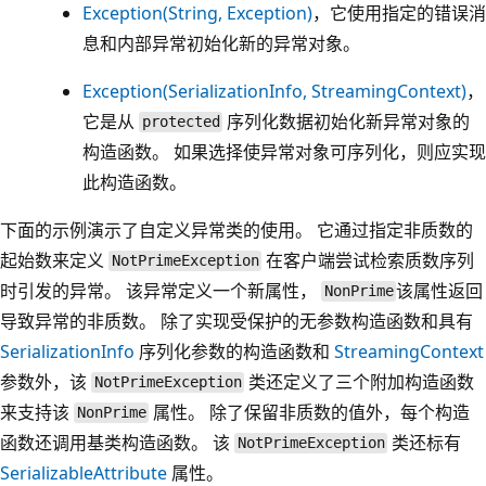
Exception(String, Exception)
，它使用指定的错误消
息和内部异常初始化新的异常对象。
Exception(SerializationInfo, StreamingContext)
，
它是从
序列化数据初始化新异常对象的
protected
构造函数。 如果选择使异常对象可序列化，则应实现
此构造函数。
下面的示例演示了自定义异常类的使用。 它通过指定非质数的
起始数来定义
在客户端尝试检索质数序列
NotPrimeException
时引发的异常。 该异常定义一个新属性，
该属性返回
NonPrime
导致异常的非质数。 除了实现受保护的无参数构造函数和具有
SerializationInfo
序列化参数的构造函数和
StreamingContext
参数外，该
类还定义了三个附加构造函数
NotPrimeException
来支持该
属性。 除了保留非质数的值外，每个构造
NonPrime
函数还调用基类构造函数。 该
类还标有
NotPrimeException
SerializableAttribute
属性。