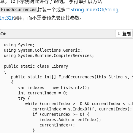
息。 以下示例对此进行了说明。 字符串扩展方法
封装一个或多个
String.IndexOf(String,
FindOccurrences
Int32)
调用，而不需要预先验证其参数。
C#
复制
using System;

using System.Collections.Generic;

using System.Runtime.CompilerServices;

public static class Library

{

   public static int[] FindOccurrences(this String s, S
   {

      var indexes = new List<int>();

      int currentIndex = 0;

      try {

         while (currentIndex >= 0 && currentIndex < s.L
            currentIndex = s.IndexOf(f, currentIndex);

            if (currentIndex >= 0) {

               indexes.Add(currentIndex);

               currentIndex++;

            }
