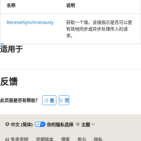
名称
说明
ReceiveSynchronously
获取一个值，该值指示是否可以更
有效地同步或异步处理传入的请
求。
适用于
阅
读
反馈
模
式
已
此页面是否有帮助？
是
否
禁
用
中文 (简体)
你的隐私选择
主题
AI 免责声明
早期版本
博客
参与
隐私