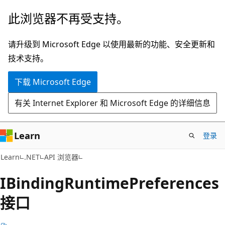
跳
跳
此浏览器不再受支持。
至
到
主
页
请升级到 Microsoft Edge 以使用最新的功能、安全更新和
要
内
技术支持。
内
导
下载 Microsoft Edge
容
航
有关 Internet Explorer 和 Microsoft Edge 的详细信息
Learn
登录
C#
Learn
.NET
API 浏览器
IBinding
Runtime
Preferences
接口