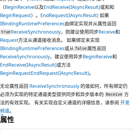
（
BeginReceive
以及
EndReceive(IAsyncResult)
或和和
BeginRequest
）。
EndRequest(IAsyncResult)
如果
IBindingRuntimePreferences
由绑定实现并从属性返回
ReceiveSynchronously
，则建议使用同步
Receive
和
true
Request
方法从通道接收消息。 如果绑定未实现
IBindingRuntimePreferences
或从
属性返回
false
ReceiveSynchronously
，建议使用异步
BeginReceive
和
EndReceive(IAsyncResult)
或方法
BeginRequest
EndRequest(IAsyncResult)
。
无论属性返回
ReceiveSynchronously
的值如何，所有绑定仍
必须为实现的特定通道类型提供同步和异步版本的
方
Receive
法的有效实现。 有关实现自定义通道的详细信息，请参阅
开发
频道
。
属性