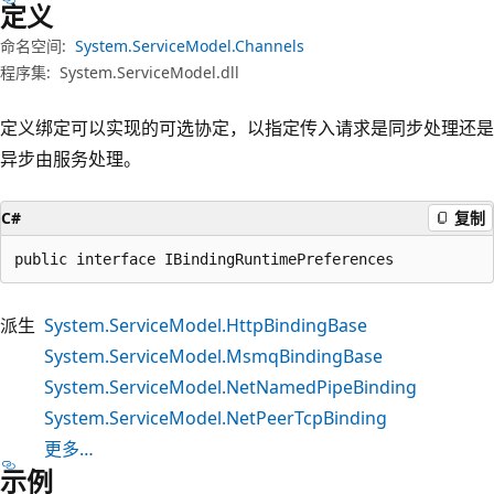
定义
命名空间:
System.ServiceModel.Channels
程序集:
System.ServiceModel.dll
定义绑定可以实现的可选协定，以指定传入请求是同步处理还是
异步由服务处理。
C#
复制
public interface IBindingRuntimePreferences
派生
System.ServiceModel.HttpBindingBase
System.ServiceModel.MsmqBindingBase
System.ServiceModel.NetNamedPipeBinding
System.ServiceModel.NetPeerTcpBinding
更多…
示例