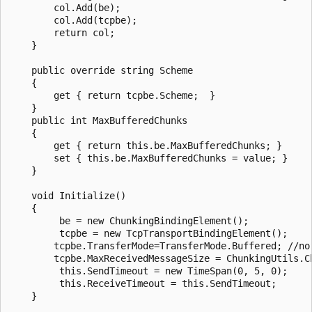
        col.Add(be);

        col.Add(tcpbe);

        return col;

    }

    public override string Scheme

    {

        get { return tcpbe.Scheme;  }

    }

    public int MaxBufferedChunks

    {

        get { return this.be.MaxBufferedChunks; }

        set { this.be.MaxBufferedChunks = value; }

    }

    void Initialize()

    {

         be = new ChunkingBindingElement();

         tcpbe = new TcpTransportBindingElement();

        tcpbe.TransferMode=TransferMode.Buffered; //no 
        tcpbe.MaxReceivedMessageSize = ChunkingUtils.C
         this.SendTimeout = new TimeSpan(0, 5, 0);

         this.ReceiveTimeout = this.SendTimeout;

    }
