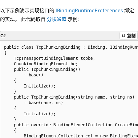
以下示例演示实现接口的
IBindingRuntimePreferences
绑定
的实现。 此代码取自
分块通道
示例：
C#
复制
public class TcpChunkingBinding : Binding, IBindingRunt
{

    TcpTransportBindingElement tcpbe;

    ChunkingBindingElement be;

    public TcpChunkingBinding()

        : base()

    {

        Initialize();

    }

    public TcpChunkingBinding(string name, string ns)

        : base(name, ns)

    {

        Initialize();

    }

    public override BindingElementCollection CreateBind
    {

        BindingElementCollection col = new BindingEleme