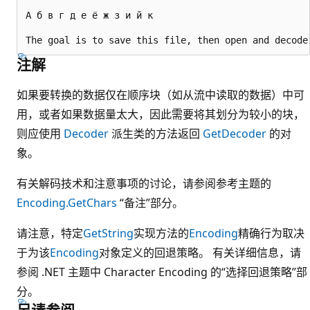
А б в г д е ё ж з и й к

注解
如果要转换的数据仅在顺序块（如从流中读取的数据）中可
用，或者如果数据量太大，因此需要将其划分为较小的块，
则应使用
Decoder
派生类的方法返回
GetDecoder
的对
象。
有关解码技术和注意事项的讨论，请参阅参考主题的
Encoding.GetChars
“备注”部分。
请注意，特定
GetString
实现方法的
Encoding
精确行为取决
于为该
Encoding
对象定义的回退策略。 有关详细信息，请
参阅 .NET 主题中
Character Encoding 的“选择回退策略”部
分。
另请参阅