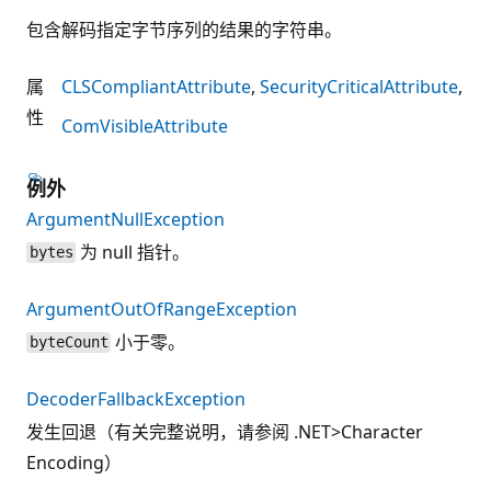
包含解码指定字节序列的结果的字符串。
属
CLSCompliantAttribute
SecurityCriticalAttribute
性
ComVisibleAttribute
例外
ArgumentNullException
为 null 指针。
bytes
ArgumentOutOfRangeException
小于零。
byteCount
DecoderFallbackException
发生回退（有关完整说明，请参阅 .NET>Character
Encoding）