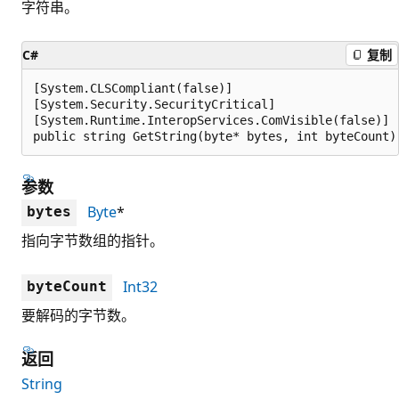
字符串。
C#
复制
[System.CLSCompliant(false)]

[System.Security.SecurityCritical]

[System.Runtime.InteropServices.ComVisible(false)]

public string GetString(byte* bytes, int byteCount)
参数
Byte
*
bytes
指向字节数组的指针。
Int32
byteCount
要解码的字节数。
返回
String