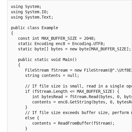
using System;

using System.IO;

using System.Text;

public class Example

{

   const int MAX_BUFFER_SIZE = 2048;

   static Encoding enc8 = Encoding.UTF8;

   static byte[] bytes = new byte[MAX_BUFFER_SIZE]; 
   public static void Main()

   {

      FileStream fStream = new FileStream(@".\Utf8Ex
      string contents = null;

      // If file size is small, read in a single ope
      if (fStream.Length <= MAX_BUFFER_SIZE) {

         int bytesRead = fStream.Read(bytes, 0, byte
         contents = enc8.GetString(bytes, 0, bytesRe
      }   

      // If file size exceeds buffer size, perform m
      else {

         contents = ReadFromBuffer(fStream);

      }
