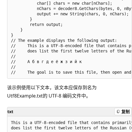
           char[] chars = new char[nChars];

           nChars = decoder8.GetChars(bytes, 0, nByt
           output += new String(chars, 0, nChars); 
        }

        return output;

    }

}

// The example displays the following output:

//     This is a UTF-8-encoded file that contains p
//     does list the first twelve letters of the Rus
//     

//     А б в г д е ё ж з и й к

//     

该示例使用以下文本，该文本应保存到名为
Utf8Example.txt的 UTF-8 编码文件中。
txt
复制
This is a UTF-8-encoded file that contains primarily
does list the first twelve letters of the Russian (C