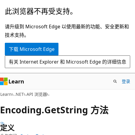
跳
跳
此浏览器不再受支持。
至
到
主
页
请升级到 Microsoft Edge 以使用最新的功能、安全更新和
要
内
技术支持。
内
导
下载 Microsoft Edge
容
航
有关 Internet Explorer 和 Microsoft Edge 的详细信息
Learn
登录
C#
Learn
.NET
API 浏览器
Encoding.
Get
String 方法
定义