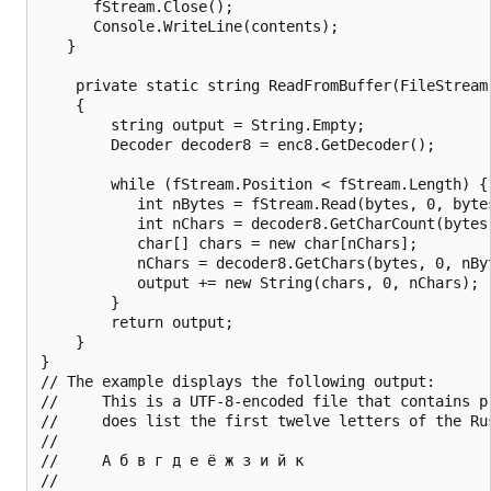
      fStream.Close();

      Console.WriteLine(contents);

   }

    private static string ReadFromBuffer(FileStream 
    {

        string output = String.Empty;

        Decoder decoder8 = enc8.GetDecoder();

        while (fStream.Position < fStream.Length) {

           int nBytes = fStream.Read(bytes, 0, bytes
           int nChars = decoder8.GetCharCount(bytes,
           char[] chars = new char[nChars];

           nChars = decoder8.GetChars(bytes, 0, nByt
           output += new String(chars, 0, nChars); 
        }

        return output;

    }   

}

// The example displays the following output:

//     This is a UTF-8-encoded file that contains p
//     does list the first twelve letters of the Rus
//     

//     А б в г д е ё ж з и й к

//     
