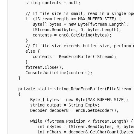
      string contents = null;

      // If file size is small, read in a single ope
      if (fStream.Length <= MAX_BUFFER_SIZE) {

         Byte[] bytes = new Byte[fStream.Length];

         fStream.Read(bytes, 0, bytes.Length);

         contents = enc8.GetString(bytes);

      }

      // If file size exceeds buffer size, perform m
      else {

         contents = ReadFromBuffer(fStream);

      }

      fStream.Close();

      Console.WriteLine(contents);

   }

   private static string ReadFromBuffer(FileStream f
   {

        Byte[] bytes = new Byte[MAX_BUFFER_SIZE];

        string output = String.Empty;

        Decoder decoder8 = enc8.GetDecoder();

        while (fStream.Position < fStream.Length) {

           int nBytes = fStream.Read(bytes, 0, bytes
           int nChars = decoder8.GetCharCount(bytes,