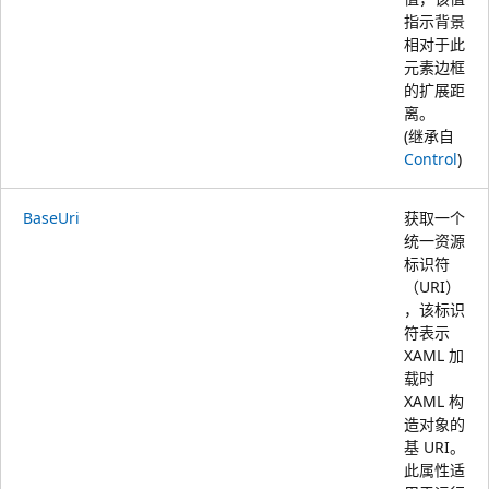
指示背景
相对于此
元素边框
的扩展距
离。
(继承自
Control
)
BaseUri
获取一个
统一资源
标识符
（URI）
，该标识
符表示
XAML 加
载时
XAML 构
造对象的
基 URI。
此属性适