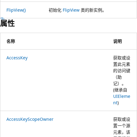
FlipView()
初始化
FlipView
类的新实例。
属性
名称
说明
AccessKey
获取或设
置此元素
的访问键
（助
记）。
(继承自
UIEleme
nt
)
AccessKeyScopeOwner
获取或设
置一个源
元素，该