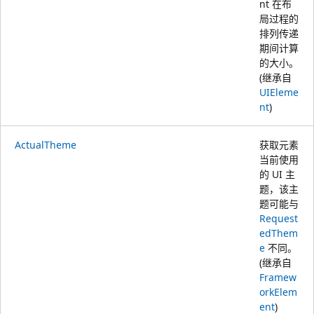
nt 在布
局过程的
排列传递
期间计算
的大小。
(继承自
UIEleme
nt
)
ActualTheme
获取元素
当前使用
的 UI 主
题，该主
题可能与
Request
edThem
e
不同。
(继承自
Framew
orkElem
ent
)