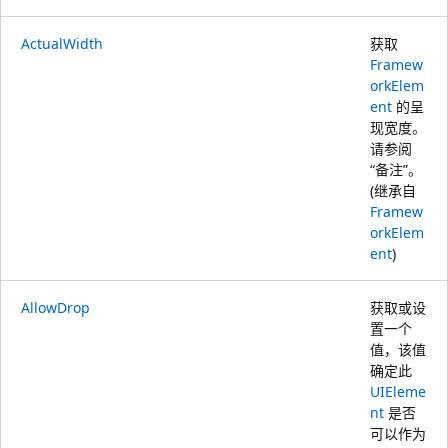
ActualWidth
获取
Framew
orkElem
ent
的呈
现宽度。
请参阅
“备注”。
(继承自
Framew
orkElem
ent
)
AllowDrop
获取或设
置一个
值，该值
确定此
UIEleme
nt
是否
可以作为