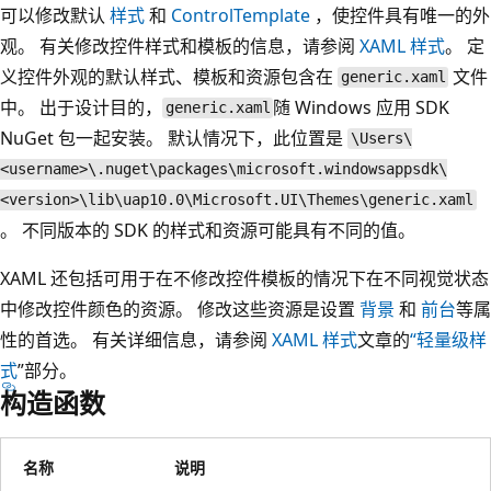
可以修改默认
样式
和
ControlTemplate
，使控件具有唯一的外
观。 有关修改控件样式和模板的信息，请参阅
XAML 样式
。 定
义控件外观的默认样式、模板和资源包含在
文件
generic.xaml
中。 出于设计目的，
随 Windows 应用 SDK
generic.xaml
NuGet 包一起安装。 默认情况下，此位置是
\Users\
<username>\.nuget\packages\microsoft.windowsappsdk\
<version>\lib\uap10.0\Microsoft.UI\Themes\generic.xaml
。 不同版本的 SDK 的样式和资源可能具有不同的值。
XAML 还包括可用于在不修改控件模板的情况下在不同视觉状态
中修改控件颜色的资源。 修改这些资源是设置
背景
和
前台
等属
性的首选。 有关详细信息，请参阅
XAML 样式
文章的
“轻量级样
式
”部分。
构造函数
名称
说明