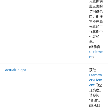
元素提供
此元素的
访问键范
围，即使
它不在源
元素的可
视化树中
也是如
此。
(继承自
UIEleme
nt
)
ActualHeight
获取
Framew
orkElem
ent
的呈
现高度。
请参阅
“备注”。
(继承自