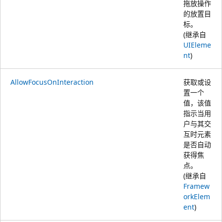
拖放操作
的放置目
标。
(继承自
UIEleme
nt
)
AllowFocusOnInteraction
获取或设
置一个
值，该值
指示当用
户与其交
互时元素
是否自动
获得焦
点。
(继承自
Framew
orkElem
ent
)