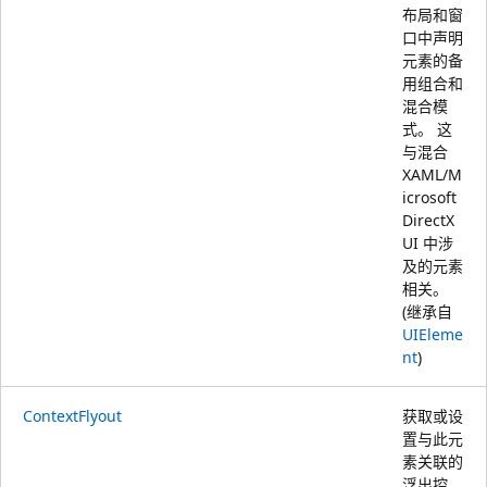
布局和窗
口中声明
元素的备
用组合和
混合模
式。 这
与混合
XAML/M
icrosoft
DirectX
UI 中涉
及的元素
相关。
(继承自
UIEleme
nt
)
ContextFlyout
获取或设
置与此元
素关联的
浮出控