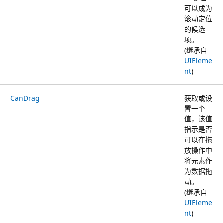
可以成为
滚动定位
的候选
项。
(继承自
UIEleme
nt
)
CanDrag
获取或设
置一个
值，该值
指示是否
可以在拖
放操作中
将元素作
为数据拖
动。
(继承自
UIEleme
nt
)