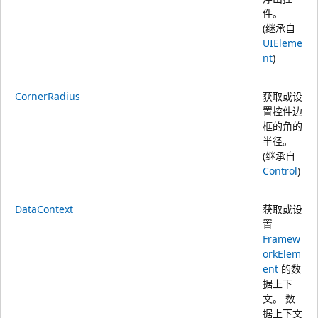
件。
(继承自
UIEleme
nt
)
CornerRadius
获取或设
置控件边
框的角的
半径。
(继承自
Control
)
DataContext
获取或设
置
Framew
orkElem
ent
的数
据上下
文。 数
据上下文