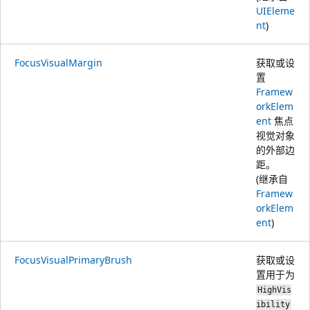
UIEleme
nt
)
FocusVisualMargin
获取或设
置
Framew
orkElem
ent
焦点
视觉对象
的外部边
距。
(继承自
Framew
orkElem
ent
)
FocusVisualPrimaryBrush
获取或设
置用于为
HighVis
ibility