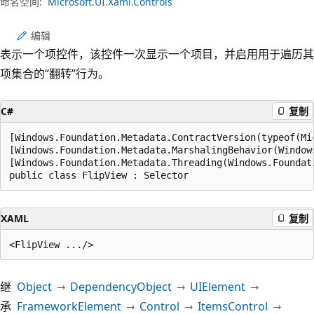
命名空间:
Microsoft.UI.Xaml.Controls
编辑
表示一个项控件，该控件一次显示一个项目，并启用用于遍历其
项集合的“翻转”行为。
C#
复制
[Windows.Foundation.Metadata.ContractVersion(typeof(Mi
[Windows.Foundation.Metadata.MarshalingBehavior(Window
[Windows.Foundation.Metadata.Threading(Windows.Foundat
public class FlipView : Selector
XAML
复制
继
Object
DependencyObject
UIElement
承
FrameworkElement
Control
ItemsControl