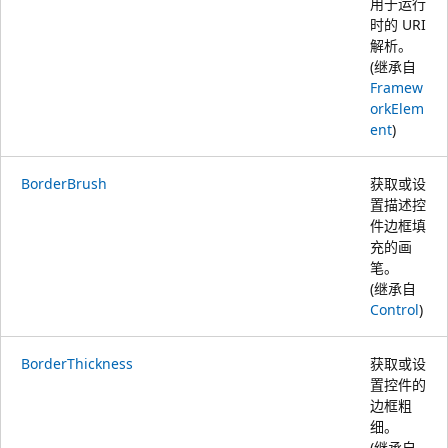
用于运行
时的 URI
解析。
(继承自
Framew
orkElem
ent
)
BorderBrush
获取或设
置描述控
件边框填
充的画
笔。
(继承自
Control
)
BorderThickness
获取或设
置控件的
边框粗
细。
(继承自