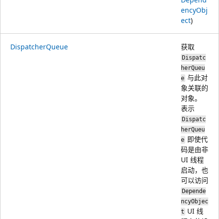
encyObj
ect
)
DispatcherQueue
获取
Dispatc
herQueu
与此对
e
象关联的
对象。
表示
Dispatc
herQueu
即使代
e
码是由非
UI 线程
启动，也
可以访问
Depende
ncyObjec
UI 线
t