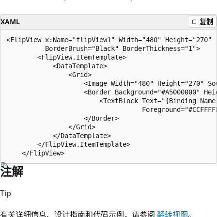
XAML
复制
<FlipView x:Name="flipView1" Width="480" Height="270" 

          BorderBrush="Black" BorderThickness="1">

        <FlipView.ItemTemplate>

            <DataTemplate>

                <Grid>

                    <Image Width="480" Height="270" So
                    <Border Background="#A5000000" Hei
                        <TextBlock Text="{Binding Name
                                   Foreground="#CCFFFFF
                    </Border>

                </Grid>

            </DataTemplate>

        </FlipView.ItemTemplate>

注解
Tip
有关详细信息、设计指南和代码示例，请参阅
翻转视图
。