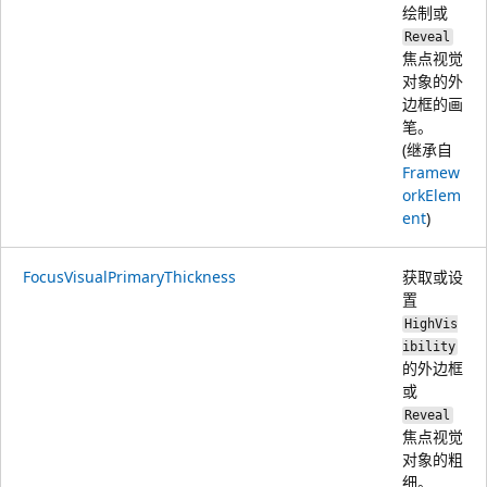
绘制或
Reveal
焦点视觉
对象的外
边框的
画
笔。
(继承自
Framew
orkElem
ent
)
FocusVisualPrimaryThickness
获取或设
置
HighVis
ibility
的外边框
或
Reveal
焦点视觉
对象的粗
细。