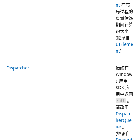
nt
在布
局过程的
度量传递
期间计算
的大小。
(继承自
UIEleme
nt
)
Dispatcher
始终在
Window
s 应用
SDK 应
用中返回
。
null
请改用
Dispatc
herQue
ue
。
(继承自
Depend