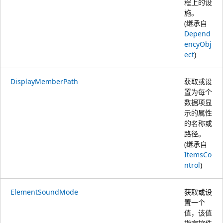
程上的设
施。
(继承自
Depend
encyObj
ect
)
DisplayMemberPath
获取或设
置为每个
数据项显
示的属性
的名称或
路径。
(继承自
ItemsCo
ntrol
)
ElementSoundMode
获取或设
置一个
值，该值