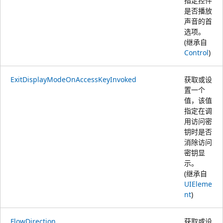
指定控件
是否播放
声音的首
选项。
(继承自
Control
)
ExitDisplayModeOnAccessKeyInvoked
获取或设
置一个
值，该值
指定在调
用访问密
钥时是否
消除访问
密钥显
示。
(继承自
UIEleme
nt
)
FlowDirection
获取或设