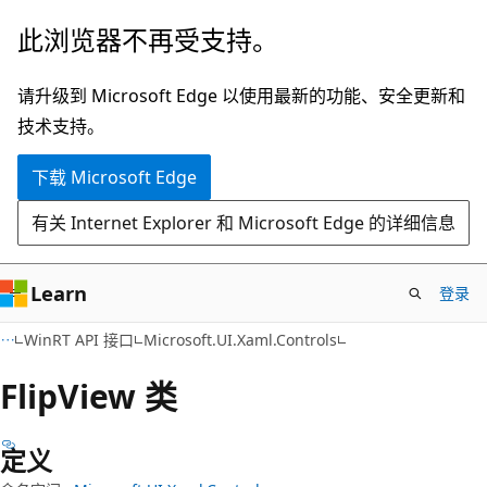
跳
跳
此浏览器不再受支持。
至
到
主
页
请升级到 Microsoft Edge 以使用最新的功能、安全更新和
要
内
技术支持。
内
导
下载 Microsoft Edge
容
航
有关 Internet Explorer 和 Microsoft Edge 的详细信息
Learn
登录
C#
WinRT API 接口
Microsoft.UI.Xaml.Controls
Flip
View 类
定义