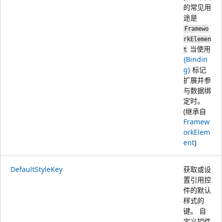
的常见用
途是
Framewo
rkElemen
当使用
t
{Bindin
g}
标记
扩展并参
与数据绑
定时。
(继承自
Framew
orkElem
ent
)
DefaultStyleKey
获取或设
置引用控
件的默认
样式的
键。 自
定义控件