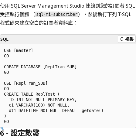
使用 SQL Server Management Studio 連線到您的訂閱者 SQL
受控執行個體 （
），然後執行下列 T-SQL
sql-mi-subscriber
程式碼來建立空白的訂閱者資料庫：
SQL
複製
USE [master]

GO

CREATE DATABASE [ReplTran_SUB]

GO

USE [ReplTran_SUB]

GO

CREATE TABLE ReplTest (

  ID INT NOT NULL PRIMARY KEY,

  c1 VARCHAR(100) NOT NULL,

  dt1 DATETIME NOT NULL DEFAULT getdate()

)

6 - 設定散發