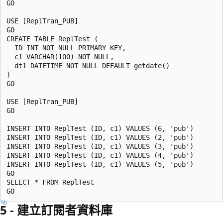
GO

USE [ReplTran_PUB]

GO

CREATE TABLE ReplTest (

  ID INT NOT NULL PRIMARY KEY,

  c1 VARCHAR(100) NOT NULL,

  dt1 DATETIME NOT NULL DEFAULT getdate()

)

GO

USE [ReplTran_PUB]

GO

INSERT INTO ReplTest (ID, c1) VALUES (6, 'pub')

INSERT INTO ReplTest (ID, c1) VALUES (2, 'pub')

INSERT INTO ReplTest (ID, c1) VALUES (3, 'pub')

INSERT INTO ReplTest (ID, c1) VALUES (4, 'pub')

INSERT INTO ReplTest (ID, c1) VALUES (5, 'pub')

GO

SELECT * FROM ReplTest

5 - 建立訂閱者資料庫