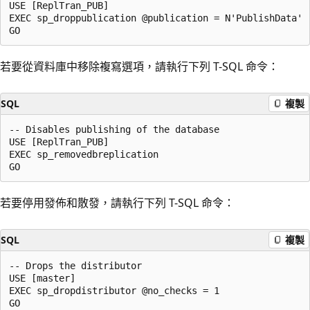
USE [ReplTran_PUB]

EXEC sp_droppublication @publication = N'PublishData'

若要從資料庫中移除複寫選項，請執行下列 T-SQL 命令：
SQL
複製
-- Disables publishing of the database

USE [ReplTran_PUB]

EXEC sp_removedbreplication

若要停用發佈和散發，請執行下列 T-SQL 命令：
SQL
複製
-- Drops the distributor

USE [master]

EXEC sp_dropdistributor @no_checks = 1
