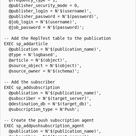
  @publisher_security_mode = 0,

  @publisher_login = N'$(username)',

  @publisher_password = N'$(password)',

  @job_login = N'$(username)',

  @job_password = N'$(password)';

-- Add the ReplTest table to the publication

EXEC sp_addarticle

  @publication = N'$(publication_name)',

  @type = N'logbased',

  @article = N'$(object)',

  @source_object = N'$(object)',

  @source_owner = N'$(schema)';

-- Add the subscriber

EXEC sp_addsubscription

  @publication = N'$(publication_name)',

  @subscriber = N'$(target_server)',

  @destination_db = N'$(target_db)',

  @subscription_type = N'Push';

-- Create the push subscription agent

EXEC sp_addpushsubscription_agent

  @publication = N'$(publication_name)',
