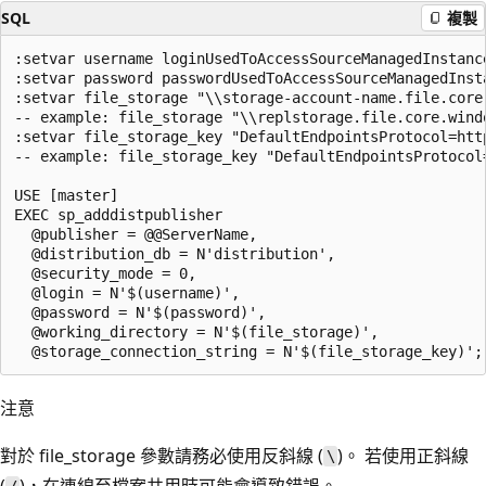
SQL
複製
:setvar username loginUsedToAccessSourceManagedInstance
:setvar password passwordUsedToAccessSourceManagedInsta
:setvar file_storage "\\storage-account-name.file.core.
-- example: file_storage "\\replstorage.file.core.windo
:setvar file_storage_key "DefaultEndpointsProtocol=htt
-- example: file_storage_key "DefaultEndpointsProtocol
USE [master]

EXEC sp_adddistpublisher

  @publisher = @@ServerName,

  @distribution_db = N'distribution',

  @security_mode = 0,

  @login = N'$(username)',

  @password = N'$(password)',

  @working_directory = N'$(file_storage)',

注意
對於 file_storage 參數請務必使用反斜線 (
)。 若使用正斜線
\
(
)，在連線至檔案共用時可能會導致錯誤。