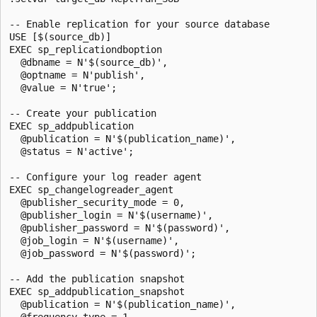
-- Enable replication for your source database

USE [$(source_db)]

EXEC sp_replicationdboption

  @dbname = N'$(source_db)',

  @optname = N'publish',

  @value = N'true';

-- Create your publication

EXEC sp_addpublication

  @publication = N'$(publication_name)',

  @status = N'active';

-- Configure your log reader agent

EXEC sp_changelogreader_agent

  @publisher_security_mode = 0,

  @publisher_login = N'$(username)',

  @publisher_password = N'$(password)',

  @job_login = N'$(username)',

  @job_password = N'$(password)';

-- Add the publication snapshot

EXEC sp_addpublication_snapshot

  @publication = N'$(publication_name)',

  @frequency_type = 1,
