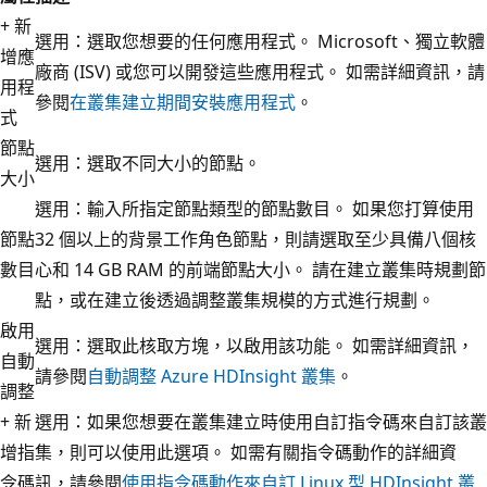
+ 新
選用：選取您想要的任何應用程式。 Microsoft、獨立軟體
增應
廠商 (ISV) 或您可以開發這些應用程式。 如需詳細資訊，請
用程
參閱
在叢集建立期間安裝應用程式
。
式
節點
選用：選取不同大小的節點。
大小
選用：輸入所指定節點類型的節點數目。 如果您打算使用
節點
32 個以上的背景工作角色節點，則請選取至少具備八個核
數目
心和 14 GB RAM 的前端節點大小。 請在建立叢集時規劃節
點，或在建立後透過調整叢集規模的方式進行規劃。
啟用
選用：選取此核取方塊，以啟用該功能。 如需詳細資訊，
自動
請參閱
自動調整 Azure HDInsight 叢集
。
調整
+ 新
選用：如果您想要在叢集建立時使用自訂指令碼來自訂該叢
增指
集，則可以使用此選項。 如需有關指令碼動作的詳細資
令碼
訊，請參閱
使用指令碼動作來自訂 Linux 型 HDInsight 叢