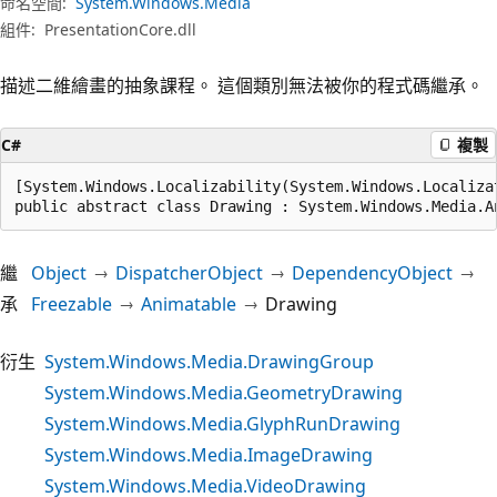
命名空間:
System.Windows.Media
組件:
PresentationCore.dll
描述二維繪畫的抽象課程。 這個類別無法被你的程式碼繼承。
C#
複製
[System.Windows.Localizability(System.Windows.Localiza
public abstract class Drawing : System.Windows.Media.A
繼
Object
DispatcherObject
DependencyObject
承
Freezable
Animatable
Drawing
衍生
System.Windows.Media.DrawingGroup
System.Windows.Media.GeometryDrawing
System.Windows.Media.GlyphRunDrawing
System.Windows.Media.ImageDrawing
System.Windows.Media.VideoDrawing