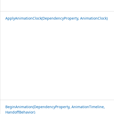
ApplyAnimationClock(DependencyProperty, AnimationClock)
BeginAnimation(DependencyProperty, AnimationTimeline,
HandoffBehavior)