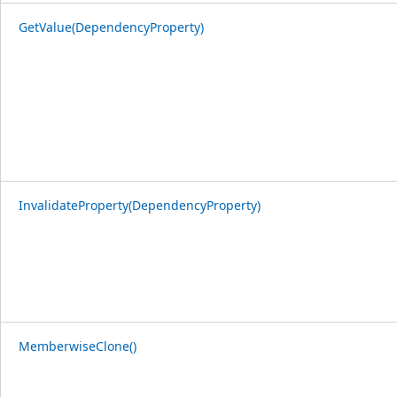
GetValue(DependencyProperty)
InvalidateProperty(DependencyProperty)
MemberwiseClone()