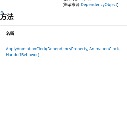
(繼承來源
DependencyObject
)
方法
名稱
ApplyAnimationClock(DependencyProperty, AnimationClock,
HandoffBehavior)