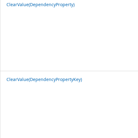
ClearValue(DependencyProperty)
ClearValue(DependencyPropertyKey)