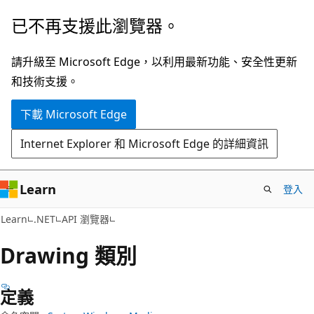
跳
跳
已不再支援此瀏覽器。
到
至
主
頁
請升級至 Microsoft Edge，以利用最新功能、安全性更新
要
面
和技術支援。
內
內
下載 Microsoft Edge
容
導
覽
Internet Explorer 和 Microsoft Edge 的詳細資訊
Learn
登入
C#
Learn
.NET
API 瀏覽器
Drawing 類別
定義