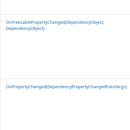
OnFreezablePropertyChanged(DependencyObject,
DependencyObject)
OnPropertyChanged(DependencyPropertyChangedEventArgs)