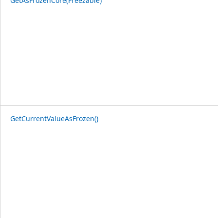
GetAsFrozenCore(Freezable)
GetCurrentValueAsFrozen()