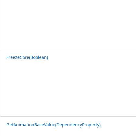
FreezeCore(Boolean)
GetAnimationBaseValue(DependencyProperty)