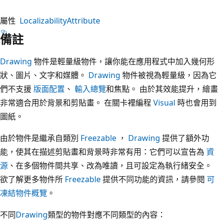
屬性
LocalizabilityAttribute
備註
Drawing
物件是輕量級物件，讓你能在應用程式中加入幾何形
狀、圖片、文字和媒體。
Drawing
物件被視為輕量級，因為它
們不支援
版面配置
、
輸入總覽
和焦點。 由於其效能提升，繪畫
非常適合用於背景和剪貼畫。 在關卡裡編程
Visual
時也會用到
圖紙。
由於物件是繼承自類別
Freezable
，
Drawing
提供了額外功
能，使其在描述剪貼畫和背景時非常有用：它們可以宣告為
資
源
、在多個物件間共享、改為唯讀，且可設定為執行緒安全。
欲了解更多物件所
Freezable
提供不同功能的資訊，請參閱
可
凍結物件概覽
。
不同
Drawing
類型的物件對應不同類型的內容：