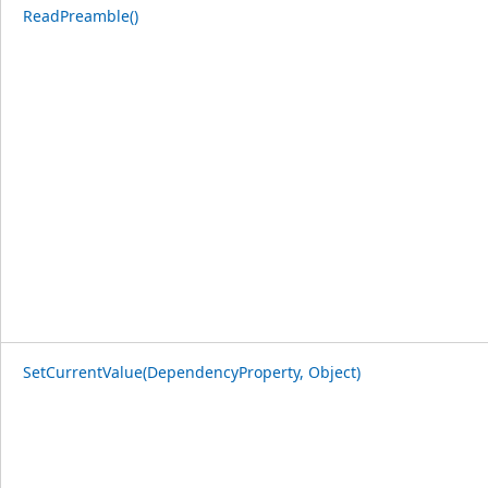
ReadPreamble()
SetCurrentValue(DependencyProperty, Object)