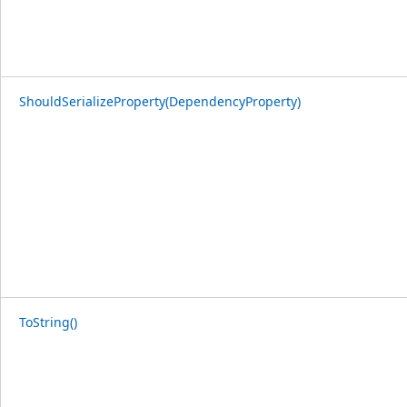
ShouldSerializeProperty(DependencyProperty)
ToString()