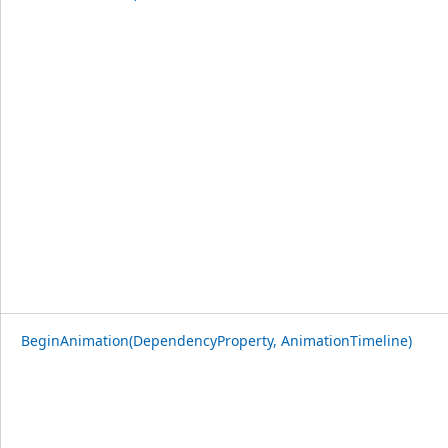
BeginAnimation(DependencyProperty, AnimationTimeline)