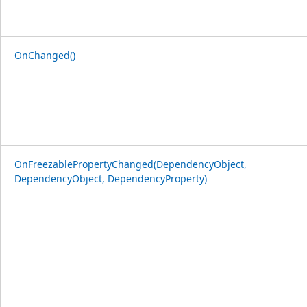
OnChanged()
OnFreezablePropertyChanged(DependencyObject,
DependencyObject, DependencyProperty)