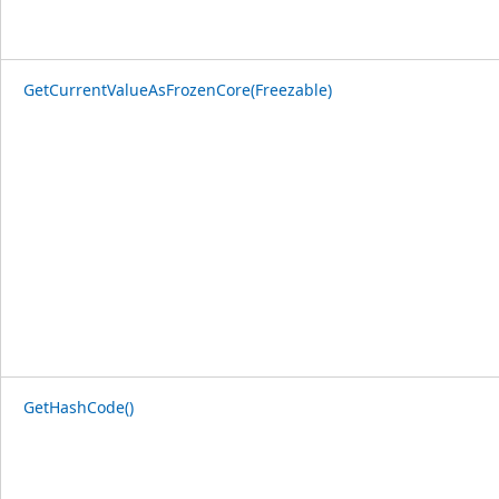
GetCurrentValueAsFrozenCore(Freezable)
GetHashCode()