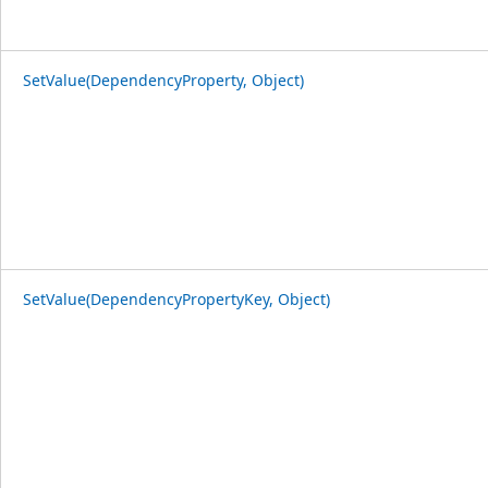
SetValue(DependencyProperty, Object)
SetValue(DependencyPropertyKey, Object)