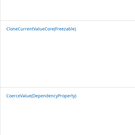
CloneCurrentValueCore(Freezable)
CoerceValue(DependencyProperty)