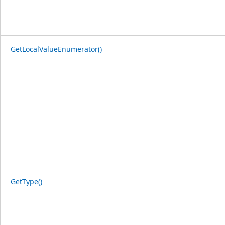
GetLocalValueEnumerator()
GetType()