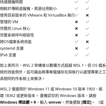
快速開機時間
✅
✅
相較於傳統虛擬機，資源佔用較小
✅
✅
使用目前版本的 VMware 和 VirtualBox 執行
✅
❌
管理的 VM
❌
✅
完整的 Linux 核心
❌
✅
完整系統呼叫相容性
❌
✅
跨OS檔案系統效能
✅
❌
systemd 支援
❌
✅
IPv6 支援
✅
✅
如上表所示，WSL 2 架構會以數種方式超越 WSL 1，但 OS 檔系
統的效能例外，這可藉由將專案檔儲存在與執行以處理專案之工
具相同的作系統上來解決。
WSL 2 僅適用於 Windows 11 或 Windows 10 版本 1903、組
建 18362 或更新版本。 要確認您的 Windows 版本，請按
Windows 標誌鍵 + R
，輸入
winver
，然後選取
[確定]
。 （或