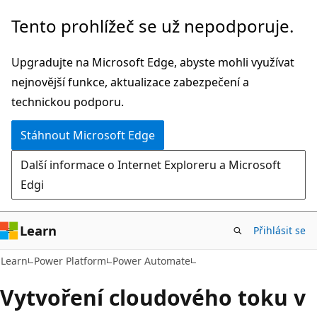
Přeskočit
Tento prohlížeč se už nepodporuje.
na
hlavní
Upgradujte na Microsoft Edge, abyste mohli využívat
obsah
nejnovější funkce, aktualizace zabezpečení a
technickou podporu.
Stáhnout Microsoft Edge
Další informace o Internet Exploreru a Microsoft
Edgi
Learn
Přihlásit se
Learn
Power Platform
Power Automate
Vytvoření cloudového toku v