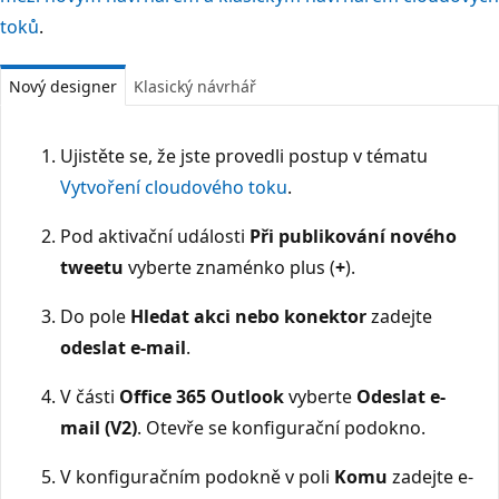
toků
.
Nový designer
Klasický návrhář
Ujistěte se, že jste provedli postup v tématu
Vytvoření cloudového toku
.
Pod aktivační události
Při publikování nového
tweetu
vyberte znaménko plus (
+
).
Do pole
Hledat akci nebo konektor
zadejte
odeslat e-mail
.
V části
Office 365 Outlook
vyberte
Odeslat e-
mail (V2)
. Otevře se konfigurační podokno.
V konfiguračním podokně v poli
Komu
zadejte e-