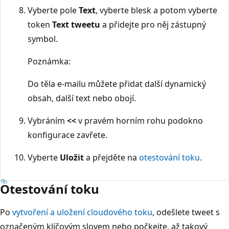
Vyberte pole
Text
, vyberte blesk a potom vyberte
token
Text tweetu
a přidejte pro něj zástupný
symbol.
Poznámka:
Do těla e-mailu můžete přidat další dynamický
obsah, další text nebo obojí.
Vybráním
<<
v pravém horním rohu podokno
konfigurace zavřete.
Vyberte
Uložit
a přejděte na
otestování toku
.
Otestování toku
Po
vytvoření a uložení cloudového toku
, odešlete tweet s
označeným klíčovým slovem nebo počkejte, až takový