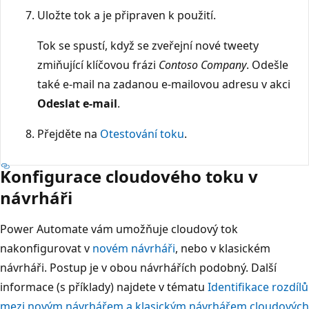
Uložte tok a je připraven k použití.
Tok se spustí, když se zveřejní nové tweety
zmiňující klíčovou frázi
Contoso Company
. Odešle
také e-mail na zadanou e-mailovou adresu v akci
Odeslat e-mail
.
Přejděte na
Otestování toku
.
Konfigurace cloudového toku v
návrháři
Power Automate vám umožňuje cloudový tok
nakonfigurovat v
novém návrháři
, nebo v klasickém
návrháři. Postup je v obou návrhářích podobný. Další
informace (s příklady) najdete v tématu
Identifikace rozdílů
mezi novým návrhářem a klasickým návrhářem cloudových