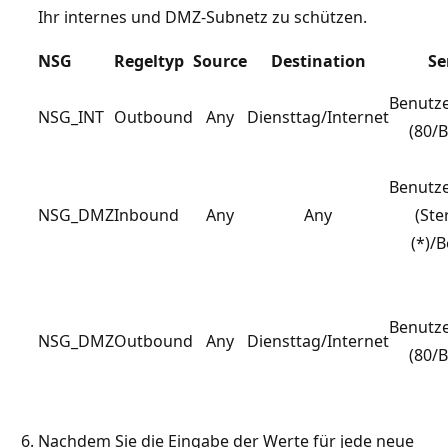
Ihr internes und DMZ-Subnetz zu schützen.
NSG
Regeltyp
Source
Destination
Se
Benutze
NSG_INT
Outbound
Any
Diensttag/Internet
(80/B
Benutze
NSG_DMZ
Inbound
Any
Any
(Ste
(*)/B
Benutze
NSG_DMZ
Outbound
Any
Diensttag/Internet
(80/B
Nachdem Sie die Eingabe der Werte für jede neue