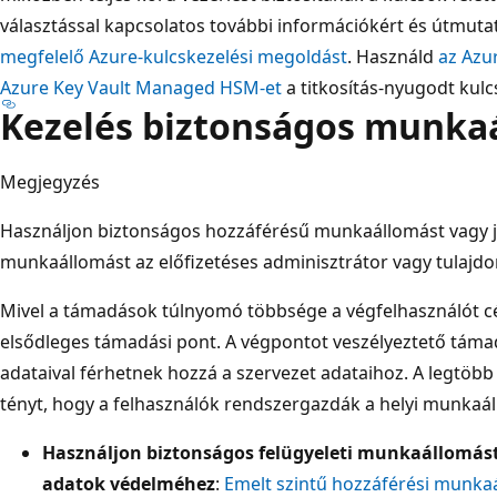
választással kapcsolatos további információkért és útmuta
megfelelő Azure-kulcskezelési megoldást
. Használd
az Azu
Azure Key Vault Managed HSM-et
a titkosítás-nyugodt kulc
Kezelés biztonságos munka
Megjegyzés
Használjon biztonságos hozzáférésű munkaállomást vagy 
munkaállomást az előfizetéses adminisztrátor vagy tulajd
Mivel a támadások túlnyomó többsége a végfelhasználót cél
elsődleges támadási pont. A végpontot veszélyeztető támad
adataival férhetnek hozzá a szervezet adataihoz. A legtöbb
tényt, hogy a felhasználók rendszergazdák a helyi munkaá
Használjon biztonságos felügyeleti munkaállomást 
adatok védelméhez
:
Emelt szintű hozzáférési munka