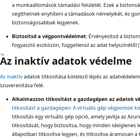
a munkaállomások támadási felületét. Ezek a biztons
segíthetnek enyhíteni a támadások némelyikét, és go
biztonságosabbak legyenek.
Biztosítsd a végpontvédelmet
: Érvényesítsd a bizto
fogyasztó eszközön, függetlenül az adat helyszínétől 
Az inaktív adatok védelme
Az inaktív
adatok titkosítása kötelező lépés az adatvédelem
szuverenitása felé.
Alkalmazzon titkosítást a gazdagépen az adatok 
titkosítást a gazdagépen: A virtuális gép végpontok köz
titkosítás egy virtuális gép opció, amely javítja az Azu
titkosítását, hogy biztosítsa, hogy minden ideiglenes
állapotban titkosítva legyen, és titkosítva áramosan a