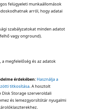
ágos felügyeleti munkaállomások
ndoskodhatnak arról, hogy adatai
nsági szabályzatokat minden adatot
(felhő vagy onground).
, a megfelelőség és az adatok
védelme érdekében
:
Használja a
ötti titkosítása
. A hosztolt
re Disk Storage szerveroldali
 lemez és lemezgyorsítótár nyugalmi
 tárolóklaszterekhez.