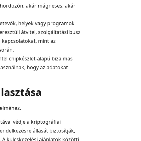
adathordozón, akár mágneses, akár
sszetevők, helyek vagy programok
eresztüli átvitel, szolgáltatási busz
d kapcsolatokat, mint az
során.
tel chipkészlet-alapú bizalmas
használnak, hogy az adatokat
lasztása
delméhez.
ával védje a kriptográfiai
endelkezésre állását biztosítják,
. A kulcskezelési ajánlatok közötti