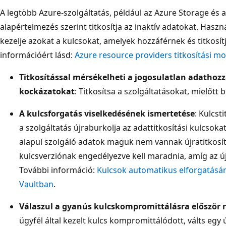
A legtöbb Azure-szolgáltatás, például az Azure Storage és
alapértelmezés szerint titkosítja az inaktív adatokat. Haszn
kezelje azokat a kulcsokat, amelyek hozzáférnek és titkosít
információért lásd:
Azure resource providers titkosítási m
Titkosítással mérsékelheti a jogosulatlan adathozz
kockázatokat
: Titkosítsa a szolgáltatásokat, mielőtt 
A kulcsforgatás viselkedésének ismertetése
: Kulcst
a szolgáltatás újraburkolja az adattitkosítási kulcsokat
alapul szolgáló adatok maguk nem vannak újratitkosítv
kulcsverziónak engedélyezve kell maradnia, amíg az ú
További információ:
Kulcsok automatikus elforgatásán
Vaultban
.
Válaszul a gyanús kulcskompromittálásra először r
ügyfél által kezelt kulcs kompromittálódott, válts egy 