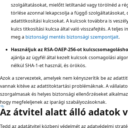
szolgáltatásokat, mielőtt letiltanád vagy törölnéd a rég
törlése azonnal lekapcsolja a függő szolgáltatásokat, d
adattitkosítási kulcsokat. A kulcsok továbbra is vesz
kulcs titkosítási kulcsa által való visszafejtés. A teljes
meg a
biztonsági mentés biztonsági szempontjait
.
Használjuk az RSA-OAEP-256-ot kulcscsomagolásh
ajánlja az ügyfél által kezelt kulcsok csomagolási al
nélkül SHA-1-et használ, és örökös.
Azok a szervezetek, amelyek nem kényszerítik be az adatt
vannak kitéve az adattitoktartási problémáknak. A vállalatok
szorgalmasak és helyes biztonsági ellenőrzéseket alkalmaz
hogy megfeleljenek az iparági szabályozásoknak.
Az átvitel alatt álló adatok
Tedd az adatátvitel közbeni védelmét az adatvédelmi straté