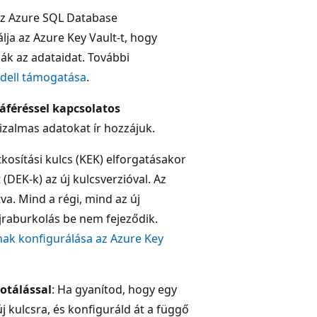
 az Azure SQL Database
álja az Azure Key Vault-t, hogy
ják az adataidat. További
odell támogatása
.
áféréssel kapcsolatos
bizalmas adatokat ír hozzájuk.
itkosítási kulcs (KEK) elforgatásakor
 (DEK-k) az új kulcsverzióval. Az
a. Mind a régi, mind az új
jraburkolás be nem fejeződik.
ak konfigurálása az Azure Key
otálással
: Ha gyanítod, hogy egy
új kulcsra, és konfiguráld át a függő