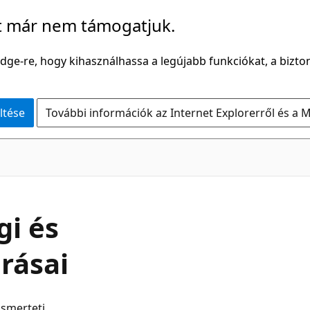
t már nem támogatjuk.
Edge-re, hogy kihasználhassa a legújabb funkciókat, a bizton
ltése
További információk az Internet Explorerről és a M
gi és
árásai
ismerteti.