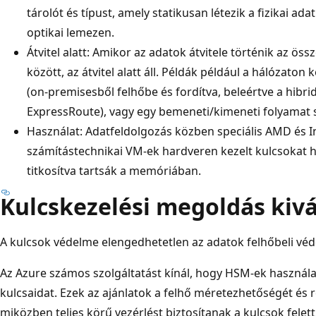
tárolót és típust, amely statikusan létezik a fizikai 
optikai lemezen.
Átvitel alatt: Amikor az adatok átvitele történik az ö
között, az átvitel alatt áll. Példák például a hálózaton k
(on-premisesből felhőbe és fordítva, beleértve a hibri
ExpressRoute), vagy egy bemeneti/kimeneti folyamat 
Használat: Adatfeldolgozás közben speciális AMD és In
számítástechnikai VM-ek hardveren kezelt kulcsokat 
titkosítva tartsák a memóriában.
Kulcskezelési megoldás kivá
A kulcsok védelme elengedhetetlen az adatok felhőbeli vé
Az Azure számos szolgáltatást kínál, hogy HSM-ek használat
kulcsaidat. Ezek az ajánlatok a felhő méretezhetőségét és r
miközben teljes körű vezérlést biztosítanak a kulcsok felett