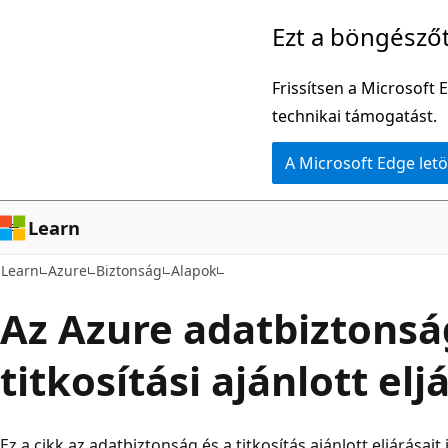
Ugrás
Ezt a böngésző
a
fő
Frissítsen a Microsoft 
tartalomhoz
technikai támogatást.
A Microsoft Edge letö
Learn
Learn
Azure
Biztonság
Alapok
Az Azure adatbiztonsá
titkosítási ajánlott elj
Ez a cikk az adatbiztonság és a titkosítás ajánlott eljárásait 