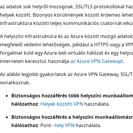
az adatok sok helyről mozognak, SSL/TLS protokollokat ha
helyek között. Bizonyos körülmények között érdemes lehet a
infrastruktúra közötti teljes kommunikációs csatornát elkü
A helyszíni infrastruktúra és az Azure között mozgó adato
megfelelő védelmi lehetőségek, például a HTTPS vagy a VPN 
forgalmat küld egy Azure-beli virtuális hálózat és egy helysz
interneten keresztül, használja
az Azure VPN Gatewayt
.
Az alábbi legjobb gyakorlatok az Azure VPN Gateway, SSL/
vonatkoznak.
Biztonságos hozzáférés több helyszíni munkaállomás
hálózathoz
:
Helyek közötti VPN
használata.
Biztonságos hozzáférés a helyszíni munkaállomásról
hálózathoz
: Pont
–hely VPN
használata.