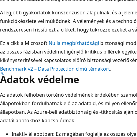
A legjobb gyakorlatok konszenzuson alapulnak, és a jelenl
funkciókészleteivel működnek. A vélemények és a technológ
rendszeresen frissíti ezt a cikket, hogy tükrözze ezeket a v
Ez a cikk a Microsoft
Nulla megbízhatósági
biztonsági mode
az összes fázisban védelmet igénylő kritikus pillérek egyike
kikényszerítésével kapcsolatos előíró biztonsági vezérlőkér
Benchmark v2 – Data Protection című témakört
.
Adatok védelme
Az adatok felhőben történő védelmének érdekében számolj
állapotokban fordulhatnak elő az adataid, és milyen ellenő
állapotban. Az Azure-beli adatbiztonság és -titkosítás ajánlo
adatállapotokhoz kapcsolódnak:
Inaktív állapotban: Ez magában foglalja az összes oly