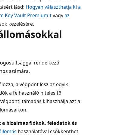
tásért lásd:
Hogyan választhatja ki a
re Key Vault Premium-t
vagy
az
sok kezelésére.
állomásokkal
jogosultsággal rendelkező
onos számára.
ozza, a végpont lesz az egyik
ók a felhasználó hitelesítő
 végponti támadás kihasználja azt a
llomásaikon.
a bizalmas fiókok, feladatok és
állomás
használatával csökkentheti