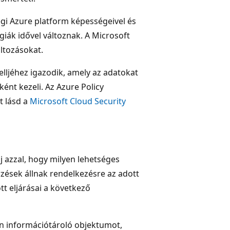
egi Azure platform képességeivel és
iák idővel változnak. A Microsoft
áltozásokat.
lljéhez igazodik, amely az adatokat
ként kezeli. Az Azure Policy
t lásd a
Microsoft Cloud Security
 azzal, hogy milyen lehetséges
rzések állnak rendelkezésre az adott
tt eljárásai a következő
an információtároló objektumot,