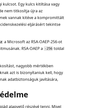
i kulcsot. Egy kulcs kitiltása vagy
e nem titkosítja újra az
élynek vannak kitéve a kompromittált
 incidenskezelési eljárásért tekintse
oz
: a Microsoft az RSA-OAEP-256-ot
goritmusának. RSA-OAEP a
toldal
-256
itkosítást, nagyobb mértékben
nak azt is bizonyítaniuk kell, hogy
nak adatbiztonságuk javítására,
 védelme
giád alapvető részévé tenni. Mivel