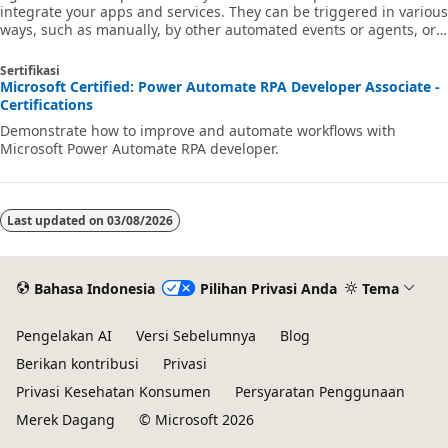
integrate your apps and services. They can be triggered in various
ways, such as manually, by other automated events or agents, or
based on a schedule. Agent flows are created natively in Copilot
Studio and optimized for use in Copilot Studio, to provide a
Sertifikasi
seamless maker experience that simplifies and accelerates agent
Microsoft Certified: Power Automate RPA Developer Associate -
development. Benefits of agent flows include consistent execution,
Certifications
simple workflow creation, and end-to-end process visibility.
Demonstrate how to improve and automate workflows with
Microsoft Power Automate RPA developer.
Last updated on
03/08/2026
Bahasa Indonesia
Pilihan Privasi Anda
Tema
Pengelakan AI
Versi Sebelumnya
Blog
Berikan kontribusi
Privasi
Privasi Kesehatan Konsumen
Persyaratan Penggunaan
Merek Dagang
© Microsoft 2026