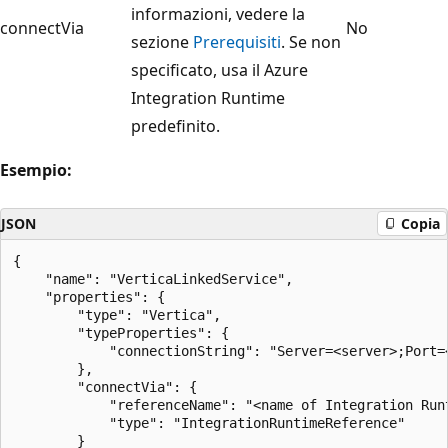
informazioni, vedere la
connectVia
No
sezione
Prerequisiti
. Se non
specificato, usa il Azure
Integration Runtime
predefinito.
Esempio:
JSON
Copia
{

    "name": "VerticaLinkedService",

    "properties": {

        "type": "Vertica",

        "typeProperties": {

            "connectionString": "Server=<server>;Port=
        },

        "connectVia": {

            "referenceName": "<name of Integration Runt
            "type": "IntegrationRuntimeReference"

        }
