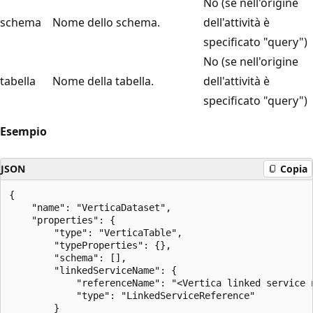
No (se nell'origine
schema
Nome dello schema.
dell'attività è
specificato "query")
No (se nell'origine
tabella
Nome della tabella.
dell'attività è
specificato "query")
Esempio
JSON
Copia
{

    "name": "VerticaDataset",

    "properties": {

        "type": "VerticaTable",

        "typeProperties": {},

        "schema": [],

        "linkedServiceName": {

            "referenceName": "<Vertica linked service n
            "type": "LinkedServiceReference"

        }
