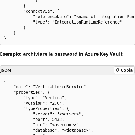
             }

        },

        "connectVia": {

            "referenceName": "<name of Integration Runt
            "type": "IntegrationRuntimeReference"

        }

    }

Esempio: archiviare la password in Azure Key Vault
JSON
Copia
{

    "name": "VerticaLinkedService",

    "properties": {

        "type": "Vertica",

        "version": "2.0",

        "typeProperties": {

            "server": "<server>",

            "port": 5433,

            "uid": "<username>",

            "database": "<database>",
