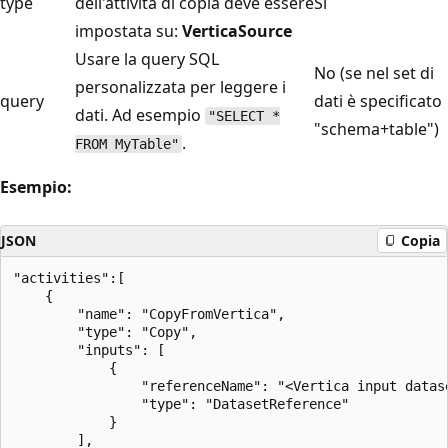
type
dell'attività di copia deve essere
Sì
impostata su:
VerticaSource
Usare la query SQL
No (se nel set di
personalizzata per leggere i
query
dati è specificato
dati. Ad esempio
"SELECT *
"schema+table")
.
FROM MyTable"
Esempio:
JSON
Copia
"activities":[

    {

        "name": "CopyFromVertica",

        "type": "Copy",

        "inputs": [

            {

                "referenceName": "<Vertica input datase
                "type": "DatasetReference"

            }

        ],
