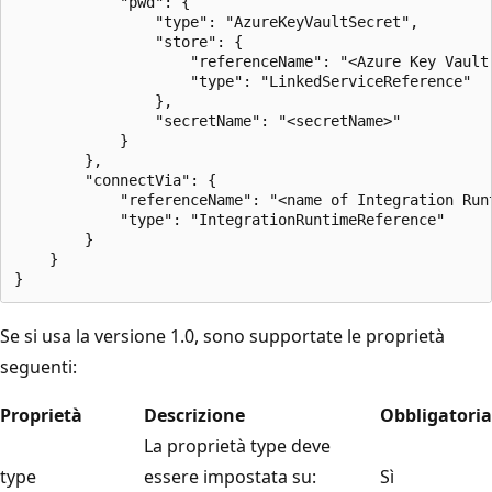
            "pwd": { 

                "type": "AzureKeyVaultSecret", 

                "store": { 

                    "referenceName": "<Azure Key Vault 
                    "type": "LinkedServiceReference" 

                }, 

                "secretName": "<secretName>" 

            }

        },

        "connectVia": {

            "referenceName": "<name of Integration Runt
            "type": "IntegrationRuntimeReference"

        }

    }

Se si usa la versione 1.0, sono supportate le proprietà
seguenti:
Proprietà
Descrizione
Obbligatoria
La proprietà type deve
type
essere impostata su:
Sì