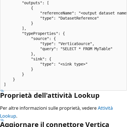
        "outputs": [

            {

                "referenceName": "<output dataset name>
                "type": "DatasetReference"

            }

        ],

        "typeProperties": {

            "source": {

                "type": "VerticaSource",

                "query": "SELECT * FROM MyTable"

            },

            "sink": {

                "type": "<sink type>"

            }

        }

    }

Proprietà dell'attività Lookup
Per altre informazioni sulle proprietà, vedere
Attività
Lookup
.
Aggiornare il connettore Vertica