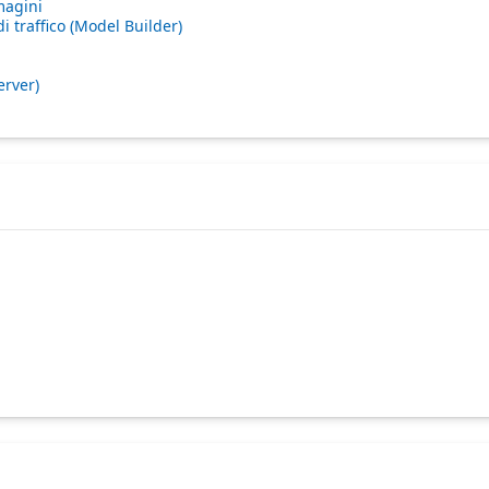
magini
i traffico (Model Builder)
erver)