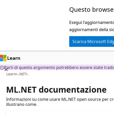
Ignora
Questo browser
e
passa
Esegui l'aggiornamento 
al
aggiornamenti della si
contenuto
Scarica Microsoft Ed
principale
Learn
Parti di questo argomento potrebbero essere state tradott
Learn
.NET
ML.NET documentazione
Informazioni su come usare ML.NET open source per crear
illustrano come.