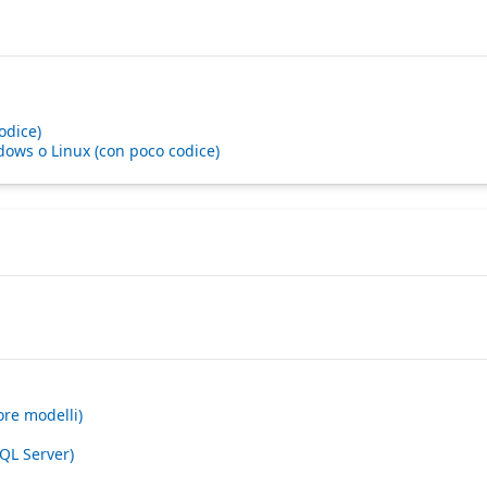
odice)
ndows o Linux (con poco codice)
ore modelli)
SQL Server)