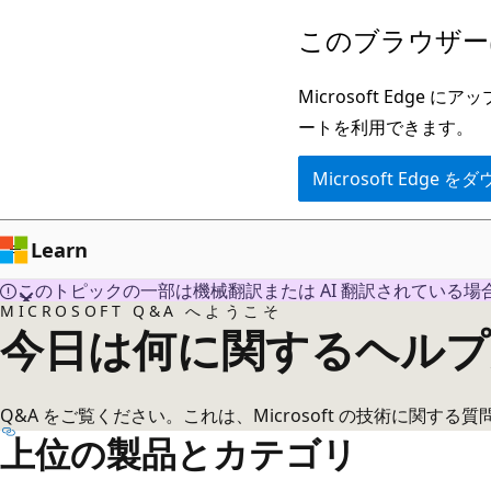
メ
このブラウザー
イ
ン
Microsoft Ed
コ
ートを利用できます。
ン
Microsoft Edge
テ
ン
ツ
Learn
に
このトピックの一部は機械翻訳または AI 翻訳されている場
ス
MICROSOFT Q&A へようこそ
今日は何に関するヘルプ
キ
ッ
プ
Q&A をご覧ください。これは、Microsoft の技術に関す
上位の製品とカテゴリ