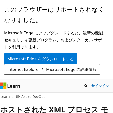
メ
このブラウザーはサポートされなく
イ
なりました。
ン
コ
Microsoft Edge にアップグレードすると、最新の機能、
ン
セキュリティ更新プログラム、およびテクニカル サポー
テ
トを利用できます。
ン
ツ
Microsoft Edge をダウンロードする
に
Internet Explorer と Microsoft Edge の詳細情報
ス
キ
ッ
Learn
サインイン
プ
Learn
紺碧
Azure DevOps
ホストされた XML プロセス モ