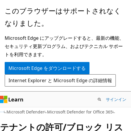
メ
このブラウザーはサポートされなく
イ
なりました。
ン
コ
Microsoft Edge にアップグレードすると、最新の機能、
ン
セキュリティ更新プログラム、およびテクニカル サポー
テ
トを利用できます。
ン
ツ
Microsoft Edge をダウンロードする
に
Internet Explorer と Microsoft Edge の詳細情報
ス
キ
ッ
Learn
サインイン
プ
Microsoft Defender
Microsoft Defender for Office 365
テナントの許可/ブロック リス