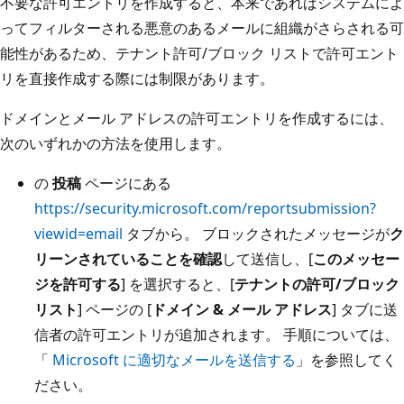
不要な許可エントリを作成すると、本来であればシステムによ
ってフィルターされる悪意のあるメールに組織がさらされる可
能性があるため、テナント許可/ブロック リストで許可エント
リを直接作成する際には制限があります。
ドメインとメール アドレスの許可エントリを作成するには、
次のいずれかの方法を使用します。
の
投稿
ページにある
https://security.microsoft.com/reportsubmission?
viewid=email
タブから。 ブロックされたメッセージが
ク
リーンされていることを確認
して送信し、[
このメッセー
ジを許可する
] を選択すると、[
テナントの許可/ブロック
リスト
] ページの [
ドメイン & メール アドレス
] タブに送
信者の許可エントリが追加されます。 手順については、
「
Microsoft に適切なメールを送信する
」を参照してく
ださい。