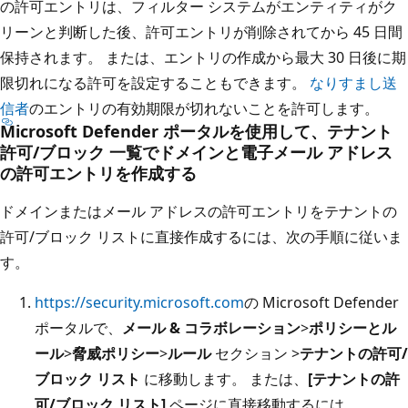
の許可エントリは、フィルター システムがエンティティがク
リーンと判断した後、許可エントリが削除されてから 45 日間
保持されます。 または、エントリの作成から最大 30 日後に期
限切れになる許可を設定することもできます。
なりすまし送
信者
のエントリの有効期限が切れないことを許可します。
Microsoft Defender ポータルを使用して、テナント
許可/ブロック 一覧でドメインと電子メール アドレス
の許可エントリを作成する
ドメインまたはメール アドレスの許可エントリをテナントの
許可/ブロック リストに直接作成するには、次の手順に従いま
す。
https://security.microsoft.com
の Microsoft Defender
ポータルで、
メール & コラボレーション
>
ポリシーとル
ール
>
脅威ポリシー
>
ルール
セクション >
テナントの許可/
ブロック リスト
に移動します。 または、
[テナントの許
可/ブロック リスト]
ページに直接移動するには、