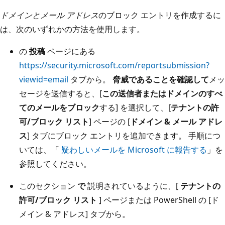
ドメインとメール アドレス
のブロック エントリを作成するに
は、次のいずれかの方法を使用します。
の
投稿
ページにある
https://security.microsoft.com/reportsubmission?
viewid=email
タブから。
脅威であることを確認して
メッ
セージを送信すると、[
この送信者またはドメインのすべ
てのメールをブロック
する] を選択して、[
テナントの許
可/ブロック リスト
] ページの [
ドメイン & メール アドレ
ス
] タブにブロック エントリを追加できます。 手順につ
いては、「
疑わしいメールを Microsoft に報告する
」を
参照してください。
このセクション
で
説明されているように、[
テナントの
許可/ブロック リスト
] ページまたは PowerShell の [ド
メイン & アドレス] タブから。