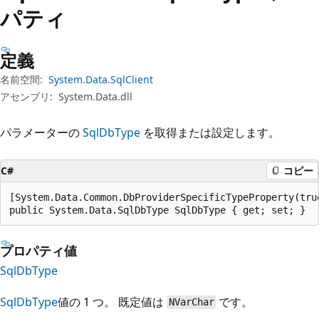
プ
パティ
定義
名前空間:
System.Data.SqlClient
アセンブリ:
System.Data.dll
パラメーターの
SqlDbType
を取得または設定します。
C#
コピー
[System.Data.Common.DbProviderSpecificTypeProperty(true
public System.Data.SqlDbType SqlDbType { get; set; }
プロパティ値
SqlDbType
SqlDbType
値の 1 つ。 既定値は
です。
NVarChar