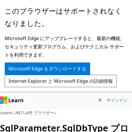
メ
ペ
このブラウザーはサポートされなく
イ
ー
なりました。
ン
ジ
コ
内
Microsoft Edge にアップグレードすると、最新の機能、
ン
ナ
セキュリティ更新プログラム、およびテクニカル サポー
テ
ビ
トを利用できます。
ン
ゲ
ツ
ー
Microsoft Edge をダウンロードする
に
シ
Internet Explorer と Microsoft Edge の詳細情報
ス
ョ
キ
ン
ッ
に
Learn
サインイン
プ
ス
C#
Learn
.NET
API ブラウザー
キ
ッ
Sql
Parameter.
Sql
DbType プロ