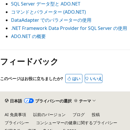
SQL Server データ型と ADO.NET
コマンドとパラメーター (ADO.NET)
DataAdapter でのパラメーターの使用
.NET Framework Data Provider for SQL Server の使用
ADO.NET の概要
読
み
フィードバック
取
り
このページはお役に立ちましたか?
はい
いいえ
モ
ー
ド
日本語
プライバシーの選択
テーマ
が
無
AI 免責事項
以前のバージョン
ブログ
投稿
効
プライバシー
コンシューマーの健康に関するプライバシー