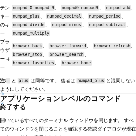
テン
、
、
、
numpad_0-numpad_9
numpad0-numpad9
numpad_add
キー
、
、
、
numpad_plus
numpad_decimal
numpad_period
のキ
、
、
、
numpad_divide
numpad_minus
numpad_subtract
ー
numpad_multiply
ブラ
、
、
、
browser_back
browser_forward
browser_refresh
ウザ
、
、
browser_stop
browser_search
ー キ
、
browser_favorites
browser_home
ー
注:
と
は同等です。 後者は
と混同しない
=
plus
numpad_plus
ようにしてください。
アプリケーションレベルのコマンド
終了する
開いているすべてのターミナル ウィンドウを閉じます。 すべ
てのウィンドウを閉じることを確認する確認ダイアログが現在