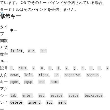
ています。 OS でそのキー バインドが予約されている場合、
ターミナルはそのバインドを受信しません。
修飾キー
タイ
キー
プ
関数
と英
、
、
f1-f24
a-z
0-9
数字
キー
記号
、
、
、
、
、
、
、
、
、
、
、
`
plus
-
=
[
]
\
;
'
,
.
/
方向
、
、
、
、
、
、
down
left
right
up
pagedown
pageup
キー
、
、
、
pgdn
pgup
end
home
アク
ショ
、
、
、
、
、
、
tab
enter
esc
escape
space
backspace
ン キ
、
、
、
delete
insert
app
menu
ー