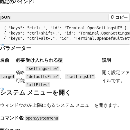
既定のバインド:
JSON
コピー
{ "keys": "ctrl+,", "id": "Terminal.OpenSettingsUI" },

{ "keys": "ctrl+shift+,", "id": "Terminal.OpenSettingsF
パラメーター
名前
必要
受け入れられる型
説明
、
"settingsFile"
省略
開く設定ファ
、
、
target
"defaultsFile"
"settingsUI"
可能
イルです。
"allFiles"
システム メニューを開く
ウィンドウの左上隅にあるシステム メニューを開きます。
コマンド名:
openSystemMenu