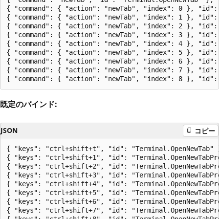
{ "command": { "action": "newTab", "index": 0 }, "id": 
{ "command": { "action": "newTab", "index": 1 }, "id": 
{ "command": { "action": "newTab", "index": 2 }, "id": 
{ "command": { "action": "newTab", "index": 3 }, "id": 
{ "command": { "action": "newTab", "index": 4 }, "id": 
{ "command": { "action": "newTab", "index": 5 }, "id": 
{ "command": { "action": "newTab", "index": 6 }, "id": 
{ "command": { "action": "newTab", "index": 7 }, "id": 
既定のバインド:
JSON
コピー
{ "keys": "ctrl+shift+t", "id": "Terminal.OpenNewTab" }
{ "keys": "ctrl+shift+1", "id": "Terminal.OpenNewTabPro
{ "keys": "ctrl+shift+2", "id": "Terminal.OpenNewTabPro
{ "keys": "ctrl+shift+3", "id": "Terminal.OpenNewTabPro
{ "keys": "ctrl+shift+4", "id": "Terminal.OpenNewTabPro
{ "keys": "ctrl+shift+5", "id": "Terminal.OpenNewTabPro
{ "keys": "ctrl+shift+6", "id": "Terminal.OpenNewTabPro
{ "keys": "ctrl+shift+7", "id": "Terminal.OpenNewTabPro