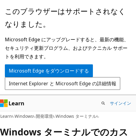
メ
このブラウザーはサポートされなく
イ
なりました。
ン
コ
Microsoft Edge にアップグレードすると、最新の機能、
ン
セキュリティ更新プログラム、およびテクニカル サポー
テ
トを利用できます。
ン
ツ
Microsoft Edge をダウンロードする
に
Internet Explorer と Microsoft Edge の詳細情報
ス
キ
ッ
Learn
サインイン
プ
Learn
Windows
開発環境
Windows ターミナル
Windows ターミナルでのカス