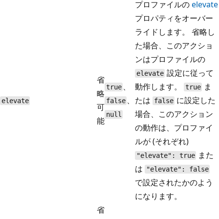
プロファイルの
elevate
プロパティをオーバー
ライドします。 省略し
た場合、このアクショ
ンはプロファイルの
設定に従って
elevate
省
、
動作します。
ま
true
true
略
、
たは
に設定した
elevate
false
false
可
場合、このアクション
null
能
の動作は、プロファイ
ルが (それぞれ)
また
"elevate": true
は
"elevate": false
で設定されたかのよう
になります。
省