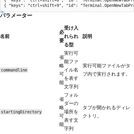
{ "keys": "ctrl+shift+8", "id": "Terminal.OpenNewTabPro
パラメーター
受け入
必
名前
れられ
説明
要
る型
実行可
省
能ファ
略
実行可能ファイルがタ
イル名
commandline
可
ブ内で実行されます。
を表す
能
文字列
フォル
省
ダーの
略
タブが開かれるディレ
場所を
startingDirectory
可
クトリ。
表す文
能
字列