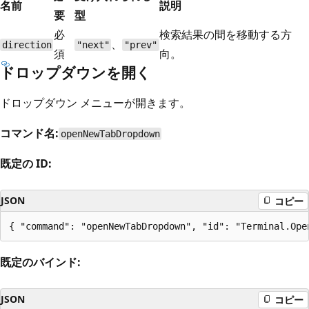
名前
説明
要
型
必
検索結果の間を移動する方
、
direction
"next"
"prev"
須
向。
ドロップダウンを開く
ドロップダウン メニューが開きます。
コマンド名:
openNewTabDropdown
既定の ID:
JSON
コピー
既定のバインド:
JSON
コピー