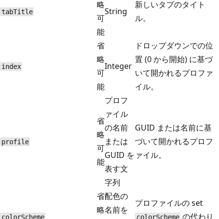
略
新しいタブのタイト
String
tabTitle
可
ル。
能
省
ドロップダウンでの位
略
置 (0 から開始) に基づ
Integer
index
可
いて開かれるプロファ
能
イル。
プロフ
ァイル
省
の名前
GUID または名前に基
略
または
づいて開かれるプロフ
profile
可
GUID を
ァイル。
能
表す文
字列
省
配色の
プロファイルの set
略
名前を
の代わり
colorScheme
colorScheme