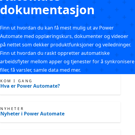
dokumentasjon
Finn ut hvordan du kan få mest mulig ut av Power
Automate med opplæringskurs, dokumenter og videoer
på nettet som dekker produktfunksjoner og veiledninger.
Finn ut hvordan du raskt oppretter automatiske
arbeidsflyter mellom apper og tjenester for å synkronisere
filer, få varsler, samle data med mer.
KOM I GANG
Hva er Power Automate?
NYHETER
Nyheter i Power Automate