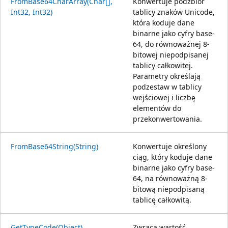
FromBase64CharArray(Char[],
Konwertuje podzbiór
Int32, Int32)
tablicy znaków Unicode,
która koduje dane
binarne jako cyfry base-
64, do równoważnej 8-
bitowej niepodpisanej
tablicy całkowitej.
Parametry określają
podzestaw w tablicy
wejściowej i liczbę
elementów do
przekonwertowania.
FromBase64String(String)
Konwertuje określony
ciąg, który koduje dane
binarne jako cyfry base-
64, na równoważną 8-
bitową niepodpisaną
tablicę całkowitą.
GetTypeCode(Object)
Zwraca wartość