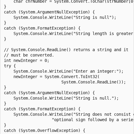
    char chrNumber = System.Convert.ToChar(strNumber[0]
}

catch (System.ArgumentNullException) {

    System.Console.WriteLine("String is null");

}

catch (System.FormatException) {

    System.Console.WriteLine("String length is greater 
}

// System.Console.ReadLine() returns a string and it

// must be converted.

int newInteger = 0;

try {

    System.Console.WriteLine("Enter an integer:");

    newInteger = System.Convert.ToInt32(

                        System.Console.ReadLine());

}

catch (System.ArgumentNullException) {

    System.Console.WriteLine("String is null.");

}

catch (System.FormatException) {

    System.Console.WriteLine("String does not consist o
                    "optional sign followed by a series
}

catch (System.OverflowException) {
