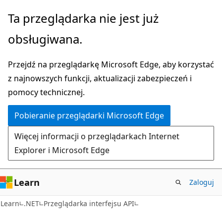
Przejdź
Przejdź
Ta przeglądarka nie jest już
do
do
obsługiwana.
głównej
nawigacji
zawartości
na
Przejdź na przeglądarkę Microsoft Edge, aby korzystać
stronie
z najnowszych funkcji, aktualizacji zabezpieczeń i
pomocy technicznej.
Pobieranie przeglądarki Microsoft Edge
Więcej informacji o przeglądarkach Internet
Explorer i Microsoft Edge
Learn
Zaloguj
C#
Learn
.NET
Przeglądarka interfejsu API