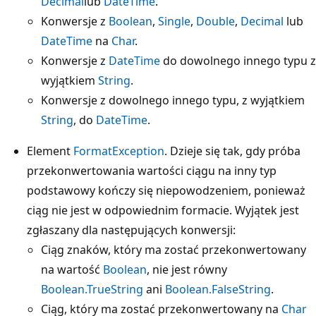
Decimal
lub
DateTime
.
Konwersje z
Boolean
,
Single
,
Double
,
Decimal
lub
DateTime
na
Char
.
Konwersje z
DateTime
do dowolnego innego typu z
wyjątkiem
String
.
Konwersje z dowolnego innego typu, z wyjątkiem
String
, do
DateTime
.
Element
FormatException
. Dzieje się tak, gdy próba
przekonwertowania wartości ciągu na inny typ
podstawowy kończy się niepowodzeniem, ponieważ
ciąg nie jest w odpowiednim formacie. Wyjątek jest
zgłaszany dla następujących konwersji:
Ciąg znaków, który ma zostać przekonwertowany
na wartość
Boolean
, nie jest równy
Boolean.TrueString
ani
Boolean.FalseString
.
Ciąg, który ma zostać przekonwertowany na
Char