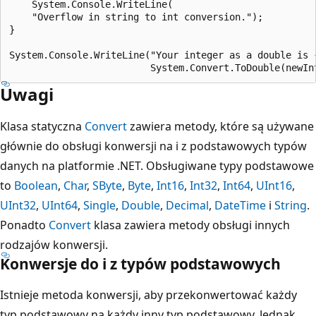
    System.Console.WriteLine(

    "Overflow in string to int conversion.");

}

System.Console.WriteLine("Your integer as a double is {
Uwagi
Klasa statyczna
Convert
zawiera metody, które są używane
głównie do obsługi konwersji na i z podstawowych typów
danych na platformie .NET. Obsługiwane typy podstawowe
to
Boolean
,
Char
,
SByte
,
Byte
,
Int16
,
Int32
,
Int64
,
UInt16
,
UInt32
,
UInt64
,
Single
,
Double
,
Decimal
,
DateTime
i
String
.
Ponadto
Convert
klasa zawiera metody obsługi innych
rodzajów konwersji.
Konwersje do i z typów podstawowych
Istnieje metoda konwersji, aby przekonwertować każdy
typ podstawowy na każdy inny typ podstawowy. Jednak