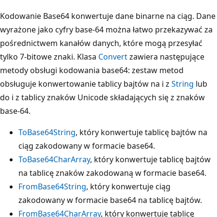
Kodowanie Base64 konwertuje dane binarne na ciąg. Dane
wyrażone jako cyfry base-64 można łatwo przekazywać za
pośrednictwem kanałów danych, które mogą przesyłać
tylko 7-bitowe znaki. Klasa
Convert
zawiera następujące
metody obsługi kodowania base64: zestaw metod
obsługuje konwertowanie tablicy bajtów na i z
String
lub
do i z tablicy znaków Unicode składających się z znaków
base-64.
ToBase64String
, który konwertuje tablicę bajtów na
ciąg zakodowany w formacie base64.
ToBase64CharArray
, który konwertuje tablicę bajtów
na tablicę znaków zakodowaną w formacie base64.
FromBase64String
, który konwertuje ciąg
zakodowany w formacie base64 na tablicę bajtów.
FromBase64CharArray
, który konwertuje tablicę