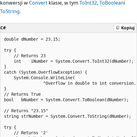
konwersji w
Convert
klasie, w tym
ToInt32
,
ToBoolean
i
ToString
.
C#
Kopiuj
double dNumber = 23.15;

try {

    // Returns 23

    int    iNumber = System.Convert.ToInt32(dNumber);

}

catch (System.OverflowException) {

    System.Console.WriteLine(

                "Overflow in double to int conversion."
}

// Returns True

bool   bNumber = System.Convert.ToBoolean(dNumber);

// Returns "23.15"

string strNumber = System.Convert.ToString(dNumber);

try {

    // Returns '2'
