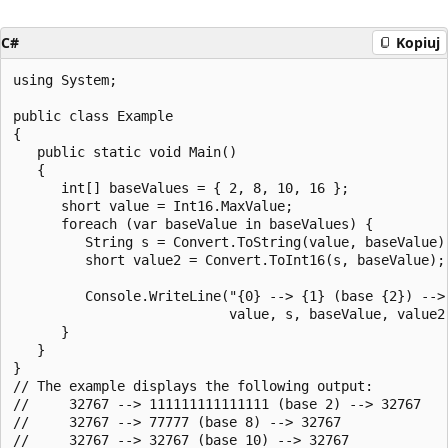
C#
Kopiuj
using System;

public class Example

{

   public static void Main()

   {

      int[] baseValues = { 2, 8, 10, 16 };

      short value = Int16.MaxValue;

      foreach (var baseValue in baseValues) {

         String s = Convert.ToString(value, baseValue);
         short value2 = Convert.ToInt16(s, baseValue);

         Console.WriteLine("{0} --> {1} (base {2}) --> 
                           value, s, baseValue, value2)
      }

   }

}

// The example displays the following output:

//     32767 --> 111111111111111 (base 2) --> 32767

//     32767 --> 77777 (base 8) --> 32767

//     32767 --> 32767 (base 10) --> 32767
