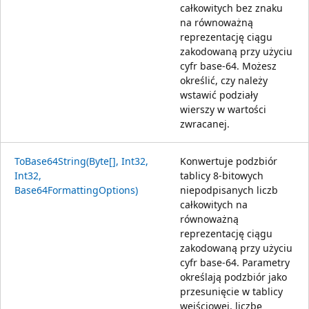
całkowitych bez znaku
na równoważną
reprezentację ciągu
zakodowaną przy użyciu
cyfr base-64. Możesz
określić, czy należy
wstawić podziały
wierszy w wartości
zwracanej.
ToBase64String(Byte[], Int32,
Konwertuje podzbiór
Int32,
tablicy 8-bitowych
Base64FormattingOptions)
niepodpisanych liczb
całkowitych na
równoważną
reprezentację ciągu
zakodowaną przy użyciu
cyfr base-64. Parametry
określają podzbiór jako
przesunięcie w tablicy
wejściowej, liczbę