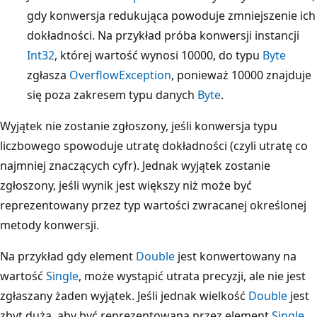
gdy konwersja redukująca powoduje zmniejszenie ich
dokładności. Na przykład próba konwersji instancji
Int32
, której wartość wynosi 10000, do typu
Byte
zgłasza
OverflowException
, ponieważ 10000 znajduje
się poza zakresem typu danych
Byte
.
Wyjątek nie zostanie zgłoszony, jeśli konwersja typu
liczbowego spowoduje utratę dokładności (czyli utratę co
najmniej znaczących cyfr). Jednak wyjątek zostanie
zgłoszony, jeśli wynik jest większy niż może być
reprezentowany przez typ wartości zwracanej określonej
metody konwersji.
Na przykład gdy element
Double
jest konwertowany na
wartość
Single
, może wystąpić utrata precyzji, ale nie jest
zgłaszany żaden wyjątek. Jeśli jednak wielkość
Double
jest
zbyt duża, aby być reprezentowana przez element
Single
,