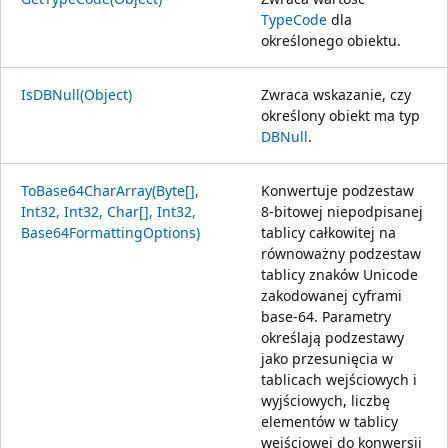
TypeCode
dla
określonego obiektu.
IsDBNull(Object)
Zwraca wskazanie, czy
określony obiekt ma typ
DBNull
.
ToBase64CharArray(Byte[],
Konwertuje podzestaw
Int32, Int32, Char[], Int32,
8-bitowej niepodpisanej
Base64FormattingOptions)
tablicy całkowitej na
równoważny podzestaw
tablicy znaków Unicode
zakodowanej cyframi
base-64. Parametry
określają podzestawy
jako przesunięcia w
tablicach wejściowych i
wyjściowych, liczbę
elementów w tablicy
wejściowej do konwersji