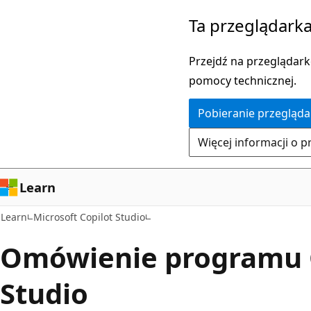
Przejdź
Ta przeglądarka
do
głównej
Przejdź na przeglądarkę
zawartości
pomocy technicznej.
Pobieranie przegląda
Więcej informacji o p
Learn
Learn
Microsoft Copilot Studio
Omówienie programu 
Studio