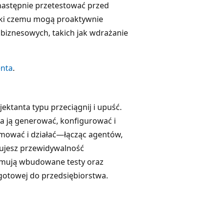
następnie przetestować przed
ięki czemu mogą proaktywnie
 biznesowych, takich jak wdrażanie
enta
.
ktanta typu przeciągnij i upuść.
ga ją generować, konfigurować i
mować i działać—łącząc agentów,
kujesz przewidywalność
ejmują wbudowane testy oraz
 gotowej do przedsiębiorstwa.