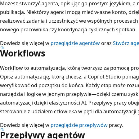
Możesz stworzyć agenta, opisując go prostym językiem, a 
publikacją. Niektórzy agenci mogą mieć własne konto, dz
realizować zadania i uczestniczyć we wspólnych procesach
nowego pracownika czy koordynacja cyklicznych spotkań.
Dowiedz się więcej w
przeglądzie agentów
oraz
Stwórz ag
Workflows
Workflow to automatyzacja, którą tworzysz za pomocą proje
Opisz automatyzację, którą chcesz, a Copilot Studio poma
weryfikować od początku do końca. Każdy etap może rozu
narzędzia i logikę w jednym przepływie—dzięki czemu zys
automatyzacji dzięki elastyczności AI. Przepływy pracy ob
sterowanie z udziałem człowieka w pętli dla automatyzacji
Dowiedz się więcej w
przeglądzie przepływów
pracy.
Przepływy agentów