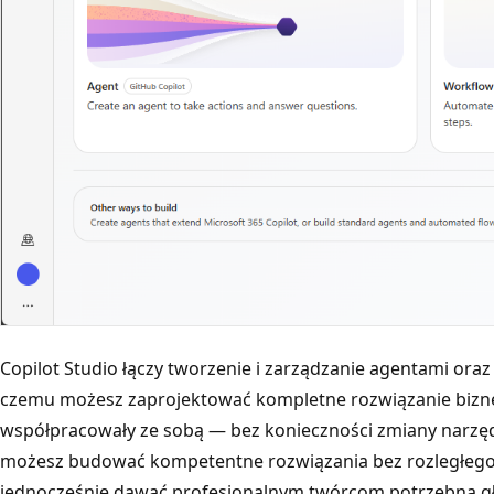
Copilot Studio łączy tworzenie i zarządzanie agentami oraz
czemu możesz zaprojektować kompletne rozwiązanie bizne
współpracowały ze sobą — bez konieczności zmiany narzędz
możesz budować kompetentne rozwiązania bez rozległego 
jednocześnie dawać profesjonalnym twórcom potrzebną głęb