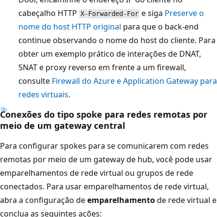
e
cabeçalho HTTP
e siga
Preserve o
X-Forwarded-For
i
nome do host HTTP original
para que o back-end
n
continue observando o nome do host do cliente. Para
f
obter um exemplo prático de interações de DNAT,
e
SNAT e proxy reverso em frente a um firewall,
r
consulte
Firewall do Azure e Application Gateway para
i
redes virtuais
.
o
Conexões do tipo spoke para redes remotas por
r
meio de um gateway central
.
A
Para configurar spokes para se comunicarem com redes
z
remotas por meio de um gateway de hub, você pode usar
u
emparelhamentos de rede virtual ou grupos de rede
r
conectados. Para usar emparelhamentos de rede virtual,
e
abra a configuração de
emparelhamento
de rede virtual e
M
conclua as seguintes ações: