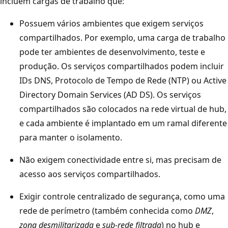
incluem cargas de trabalho que:
a
Possuem vários ambientes que exigem serviços
i
compartilhados. Por exemplo, uma carga de trabalho
s
pode ter ambientes de desenvolvimento, teste e
e
produção. Os serviços compartilhados podem incluir
u
IDs DNS, Protocolo de Tempo de Rede (NTP) ou Active
m
Directory Domain Services (AD DS). Os serviços
í
compartilhados são colocados na rede virtual de hub,
c
e cada ambiente é implantado em um ramal diferente
o
para manter o isolamento.
n
e
Não exigem conectividade entre si, mas precisam de
d
acesso aos serviços compartilhados.
e
g
Exigir controle centralizado de segurança, como uma
a
rede de perímetro (também conhecida como
DMZ
,
t
zona desmilitarizada
e
sub-rede filtrada
) no hub e