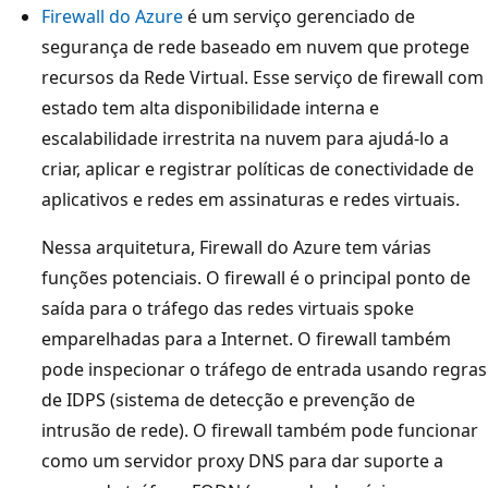
Firewall do Azure
é um serviço gerenciado de
u
segurança de rede baseado em nuvem que protege
a
recursos da Rede Virtual. Esse serviço de firewall com
l
estado tem alta disponibilidade interna e
d
escalabilidade irrestrita na nuvem para ajudá-lo a
o
criar, aplicar e registrar políticas de conectividade de
A
aplicativos e redes em assinaturas e redes virtuais.
z
u
Nessa arquitetura, Firewall do Azure tem várias
r
funções potenciais. O firewall é o principal ponto de
e
saída para o tráfego das redes virtuais spoke
c
emparelhadas para a Internet. O firewall também
o
pode inspecionar o tráfego de entrada usando regras
n
de IDPS (sistema de detecção e prevenção de
t
intrusão de rede). O firewall também pode funcionar
é
como um servidor proxy DNS para dar suporte a
m