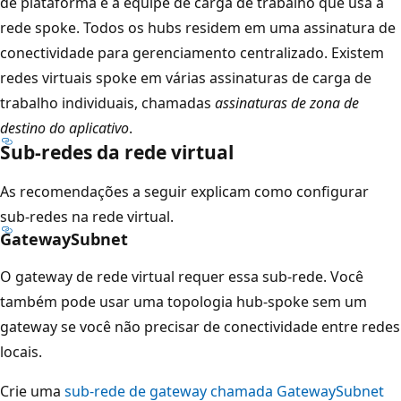
de plataforma e a equipe de carga de trabalho que usa a
t
rede spoke. Todos os hubs residem em uma assinatura de
é
conectividade para gerenciamento centralizado. Existem
m
redes virtuais spoke em várias assinaturas de carga de
t
trabalho individuais, chamadas
assinaturas de zona de
r
destino do aplicativo
.
ê
Sub-redes da rede virtual
s
As recomendações a seguir explicam como configurar
s
sub-redes na rede virtual.
e
GatewaySubnet
r
v
O gateway de rede virtual requer essa sub-rede. Você
i
também pode usar uma topologia hub-spoke sem um
ç
gateway se você não precisar de conectividade entre redes
o
locais.
s
Crie uma
sub-rede de gateway chamada GatewaySubnet
: