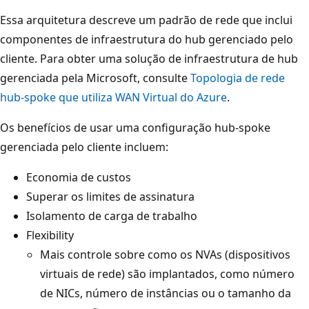
s
Essa arquitetura descreve um padrão de rede que inclui
q
componentes de infraestrutura do hub gerenciado pelo
u
cliente. Para obter uma solução de infraestrutura de hub
e
gerenciada pela Microsoft, consulte
Topologia de rede
r
hub-spoke que utiliza WAN Virtual do Azure
.
d
Os benefícios de usar uma configuração hub-spoke
a
gerenciada pelo cliente incluem:
,
f
Economia de custos
o
Superar os limites de assinatura
r
Isolamento de carga de trabalho
a
Flexibility
d
Mais controle sobre como os NVAs (dispositivos
o
virtuais de rede) são implantados, como número
h
de NICs, número de instâncias ou o tamanho da
u