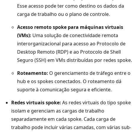
-
Esse acesso pode ter como destino os dados da
s
carga de trabalho ou o plano de controle.
p
Acesso remoto spoke para máquinas virtuais
o
(VMs):
Uma solução de conectividade remota
k
interorganizacional para acesso ao Protocolo de
e
Desktop Remoto (RDP) e ao Protocolo de Shell
e
Seguro (SSH) em VMs distribuídas por redes spoke.
m
A
Roteamento:
O gerenciamento de tráfego entre o
z
hub e os spokes conectados. O roteamento dá
u
suporte à comunicação segura e eficiente.
r
Redes virtuais spoke:
As redes virtuais do tipo spoke
e
isolam e gerenciam as cargas de trabalho
.
separadamente em cada spoke. Cada carga de
U
trabalho pode incluir várias camadas, com várias sub-
m