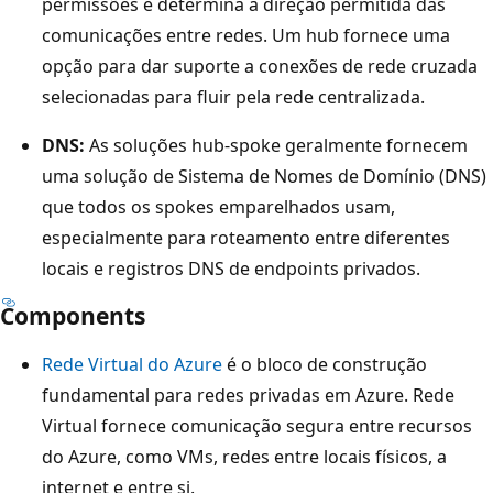
permissões e determina a direção permitida das
n
comunicações entre redes. Um hub fornece uma
d
opção para dar suporte a conexões de rede cruzada
e
selecionadas para fluir pela rede centralizada.
r
o
DNS:
As soluções hub-spoke geralmente fornecem
t
uma solução de Sistema de Nomes de Domínio (DNS)
u
que todos os spokes emparelhados usam,
l
especialmente para roteamento entre diferentes
a
locais e registros DNS de endpoints privados.
d
Components
o
G
Rede Virtual do Azure
é o bloco de construção
e
fundamental para redes privadas em Azure. Rede
r
Virtual fornece comunicação segura entre recursos
e
do Azure, como VMs, redes entre locais físicos, a
n
internet e entre si.