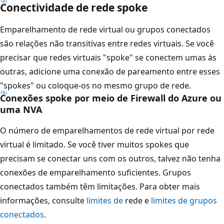
Conectividade de rede spoke
r
t
Emparelhamento de rede virtual ou grupos conectados
e
são relações não transitivas entre redes virtuais. Se você
s
precisar que redes virtuais "spoke" se conectem umas às
u
outras, adicione uma conexão de pareamento entre esses
p
"spokes" ou coloque-os no mesmo grupo de rede.
e
Conexões spoke por meio de Firewall do Azure ou
r
uma NVA
i
O número de emparelhamentos de rede virtual por rede
o
virtual é limitado. Se você tiver muitos spokes que
r
precisam se conectar uns com os outros, talvez não tenha
,
conexões de emparelhamento suficientes. Grupos
F
conectados também têm limitações. Para obter mais
i
informações, consulte
limites de
rede e
limites de grupos
r
conectados
.
e