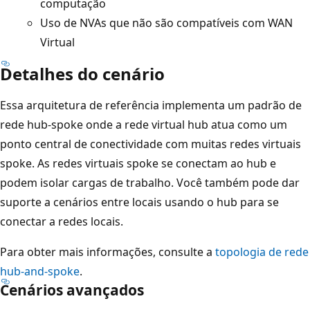
computação
b
Uso de NVAs que não são compatíveis com WAN
,
Virtual
u
Detalhes do cenário
m
a
Essa arquitetura de referência implementa um padrão de
r
rede hub-spoke onde a rede virtual hub atua como um
e
ponto central de conectividade com muitas redes virtuais
d
spoke. As redes virtuais spoke se conectam ao hub e
e
podem isolar cargas de trabalho. Você também pode dar
e
suporte a cenários entre locais usando o hub para se
n
conectar a redes locais.
t
r
Para obter mais informações, consulte a
topologia de rede
e
hub-and-spoke
.
i
Cenários avançados
n