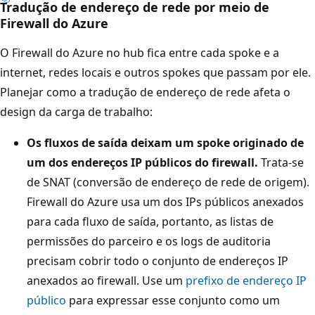
Tradução de endereço de rede por meio de
t
Firewall do Azure
r
O Firewall do Azure no hub fica entre cada spoke e a
o
internet, redes locais e outros spokes que passam por ele.
e
Planejar como a tradução de endereço de rede afeta o
G
design da carga de trabalho:
a
t
Os fluxos de saída deixam um spoke originado de
e
um dos endereços IP públicos do firewall.
Trata-se
w
de SNAT (conversão de endereço de rede de origem).
a
Firewall do Azure usa um dos IPs públicos anexados
y
para cada fluxo de saída, portanto, as listas de
d
permissões do parceiro e os logs de auditoria
e
precisam cobrir todo o conjunto de endereços IP
V
anexados ao firewall. Use um
prefixo de endereço IP
P
público
para expressar esse conjunto como um
N