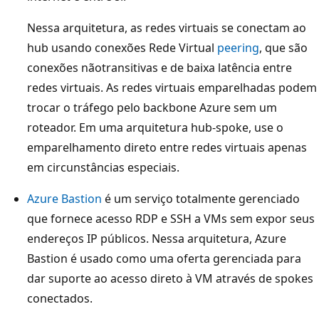
c
Nessa arquitetura, as redes virtuais se conectam ao
i
hub usando conexões Rede Virtual
peering
, que são
a
conexões nãotransitivas e de baixa latência entre
d
redes virtuais. As redes virtuais emparelhadas podem
o
trocar o tráfego pelo backbone Azure sem um
r
roteador. Em uma arquitetura hub-spoke, use o
d
emparelhamento direto entre redes virtuais apenas
e
em circunstâncias especiais.
R
e
Azure Bastion
é um serviço totalmente gerenciado
d
que fornece acesso RDP e SSH a VMs sem expor seus
e
endereços IP públicos. Nessa arquitetura, Azure
V
Bastion é usado como uma oferta gerenciada para
i
dar suporte ao acesso direto à VM através de spokes
r
conectados.
t