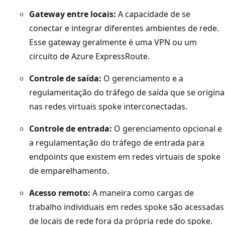
m
Gateway entre locais:
A capacidade de se
l
conectar e integrar diferentes ambientes de rede.
a
Esse gateway geralmente é uma VPN ou um
y
circuito de Azure ExpressRoute.
o
Controle de saída:
O gerenciamento e a
u
regulamentação do tráfego de saída que se origina
t
nas redes virtuais spoke interconectadas.
d
e
Controle de entrada:
O gerenciamento opcional e
r
a regulamentação do tráfego de entrada para
e
endpoints que existem em redes virtuais de spoke
d
de emparelhamento.
e
h
Acesso remoto:
A maneira como cargas de
u
trabalho individuais em redes spoke são acessadas
b
de locais de rede fora da própria rede do spoke.