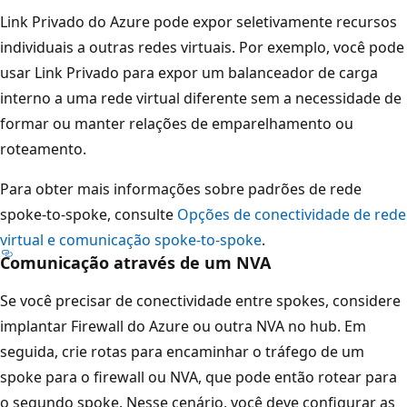
c
Link Privado do Azure pode expor seletivamente recursos
t
individuais a outras redes virtuais. Por exemplo, você pode
a
usar Link Privado para expor um balanceador de carga
d
interno a uma rede virtual diferente sem a necessidade de
o
formar ou manter relações de emparelhamento ou
a
roteamento.
o
Para obter mais informações sobre padrões de rede
s
spoke-to-spoke, consulte
Opções de conectividade de rede
s
virtual e comunicação spoke-to-spoke
.
e
Comunicação através de um NVA
r
v
Se você precisar de conectividade entre spokes, considere
i
implantar Firewall do Azure ou outra NVA no hub. Em
ç
seguida, crie rotas para encaminhar o tráfego de um
o
spoke para o firewall ou NVA, que pode então rotear para
s
o segundo spoke. Nesse cenário, você deve configurar as