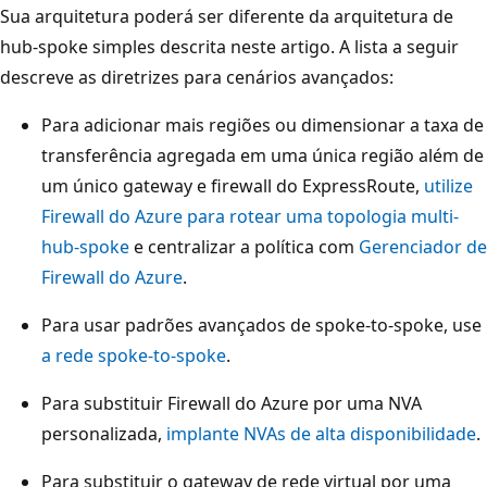
Sua arquitetura poderá ser diferente da arquitetura de
s
hub-spoke simples descrita neste artigo. A lista a seguir
t
descreve as diretrizes para cenários avançados:
a
l
Para adicionar mais regiões ou dimensionar a taxa de
a
transferência agregada em uma única região além de
ç
um único gateway e firewall do ExpressRoute,
utilize
õ
Firewall do Azure para rotear uma topologia multi-
e
hub-spoke
e centralizar a política com
Gerenciador de
s
Firewall do Azure
.
c
Para usar padrões avançados de spoke-to-spoke, use
o
a rede spoke-to-spoke
.
n
t
Para substituir Firewall do Azure por uma NVA
é
personalizada,
implante NVAs de alta disponibilidade
.
m
d
Para substituir o gateway de rede virtual por uma