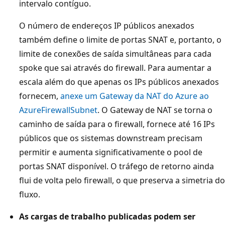
intervalo contíguo.
d
o
O número de endereços IP públicos anexados
A
também define o limite de portas SNAT e, portanto, o
z
limite de conexões de saída simultâneas para cada
u
spoke que sai através do firewall. Para aumentar a
r
escala além do que apenas os IPs públicos anexados
e
fornecem,
anexe um Gateway da NAT do Azure ao
o
AzureFirewallSubnet
. O Gateway de NAT se torna o
u
caminho de saída para o firewall, fornece até 16 IPs
A
públicos que os sistemas downstream precisam
z
permitir e aumenta significativamente o pool de
u
portas SNAT disponível. O tráfego de retorno ainda
r
flui de volta pelo firewall, o que preserva a simetria do
e
fluxo.
E
As cargas de trabalho publicadas podem ser
x