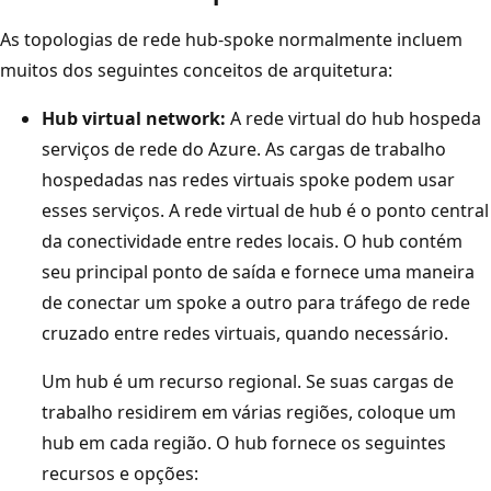
a
As topologias de rede hub-spoke normalmente incluem
g
muitos dos seguintes conceitos de arquitetura:
r
a
Hub virtual network:
A rede virtual do hub hospeda
m
serviços de rede do Azure. As cargas de trabalho
a
hospedadas nas redes virtuais spoke podem usar
q
esses serviços. A rede virtual de hub é o ponto central
u
da conectividade entre redes locais. O hub contém
e
seu principal ponto de saída e fornece uma maneira
m
de conectar um spoke a outro para tráfego de rede
o
cruzado entre redes virtuais, quando necessário.
s
Um hub é um recurso regional. Se suas cargas de
t
trabalho residirem em várias regiões, coloque um
r
hub em cada região. O hub fornece os seguintes
a
recursos e opções:
u