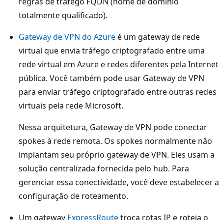
regras de tráfego FQDN (nome de domínio
u
totalmente qualificado).
m
Gateway de VPN do Azure
é um gateway de rede
a
virtual que envia tráfego criptografado entre uma
r
rede virtual em Azure e redes diferentes pela Internet
e
pública. Você também pode usar Gateway de VPN
d
para enviar tráfego criptografado entre outras redes
e
virtuais pela rede Microsoft.
v
i
Nessa arquitetura, Gateway de VPN pode conectar
r
spokes à rede remota. Os spokes normalmente não
t
implantam seu próprio gateway de VPN. Eles usam a
u
solução centralizada fornecida pelo hub. Para
a
gerenciar essa conectividade, você deve estabelecer a
l
configuração de roteamento.
d
o
Um gateway
ExpressRoute
troca rotas IP e roteia o