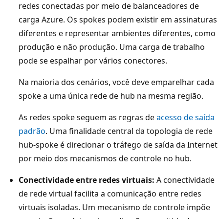
redes conectadas por meio de balanceadores de
q
carga Azure. Os spokes podem existir em assinaturas
u
diferentes e representar ambientes diferentes, como
a
produção e não produção. Uma carga de trabalho
d
pode se espalhar por vários conectores.
r
o
Na maioria dos cenários, você deve emparelhar cada
e
spoke a uma única rede de hub na mesma região.
x
As redes spoke seguem as regras de
acesso de saída
t
padrão
. Uma finalidade central da topologia de rede
e
hub-spoke é direcionar o tráfego de saída da Internet
r
por meio dos mecanismos de controle no hub.
n
o
Conectividade entre redes virtuais:
A conectividade
g
de rede virtual facilita a comunicação entre redes
r
virtuais isoladas. Um mecanismo de controle impõe
a