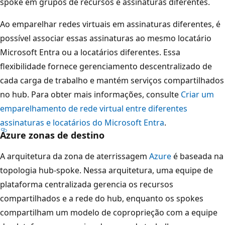
spoke em grupos de recursos e assinaturas diferentes.
e
v
Ao emparelhar redes virtuais em assinaturas diferentes, é
i
possível associar essas assinaturas ao mesmo locatário
r
Microsoft Entra ou a locatários diferentes. Essa
t
flexibilidade fornece gerenciamento descentralizado de
u
cada carga de trabalho e mantém serviços compartilhados
a
no hub. Para obter mais informações, consulte
Criar um
l
emparelhamento de rede virtual entre diferentes
d
assinaturas e locatários do Microsoft Entra
.
Azure zonas de destino
o
h
A arquitetura da zona de aterrissagem
Azure
é baseada na
u
topologia hub-spoke. Nessa arquitetura, uma equipe de
b
plataforma centralizada gerencia os recursos
c
compartilhados e a rede do hub, enquanto os spokes
o
compartilham um modelo de coproprieção com a equipe
n