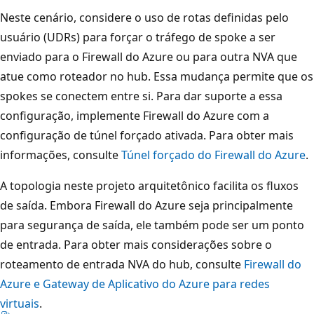
w
Neste cenário, considere o uso de rotas definidas pelo
a
usuário (UDRs) para forçar o tráfego de spoke a ser
l
enviado para o Firewall do Azure ou para outra NVA que
l
atue como roteador no hub. Essa mudança permite que os
d
spokes se conectem entre si. Para dar suporte a essa
o
configuração, implemente Firewall do Azure com a
A
configuração de túnel forçado ativada. Para obter mais
z
informações, consulte
Túnel forçado do Firewall do Azure
.
u
A topologia neste projeto arquitetônico facilita os fluxos
r
de saída. Embora Firewall do Azure seja principalmente
e
para segurança de saída, ele também pode ser um ponto
n
de entrada. Para obter mais considerações sobre o
o
roteamento de entrada NVA do hub, consulte
Firewall do
c
Azure e Gateway de Aplicativo do Azure para redes
e
virtuais
.
n