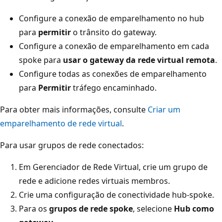
o
Configure a conexão de emparelhamento no hub
n
para
permitir
o trânsito do gateway.
i
Configure a conexão de emparelhamento em cada
t
spoke para
usar o gateway da rede virtual remota
.
o
Configure todas as conexões de emparelhamento
r
para
Permitir
tráfego encaminhado.
é
e
Para obter mais informações, consulte
Criar um
x
emparelhamento de rede virtual
.
i
Para usar grupos de rede conectados:
b
i
Em Gerenciador de Rede Virtual, crie um grupo de
d
rede e adicione redes virtuais membros.
o
Crie uma configuração de conectividade hub-spoke.
à
Para os
grupos de rede spoke
, selecione
Hub como
d