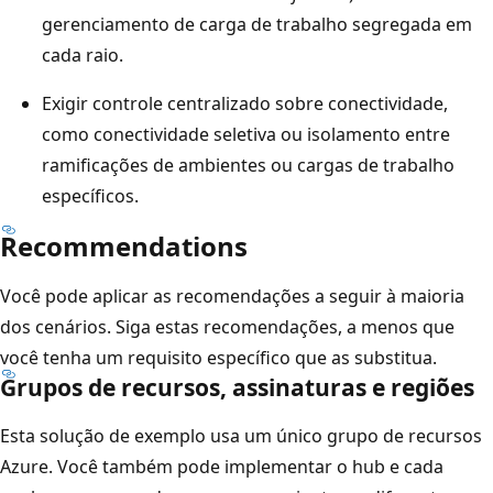
e
gerenciamento de carga de trabalho segregada em
w
cada raio.
a
Exigir controle centralizado sobre conectividade,
y
como conectividade seletiva ou isolamento entre
.
ramificações de ambientes ou cargas de trabalho
N
específicos.
o
m
Recommendations
e
Você pode aplicar as recomendações a seguir à maioria
i
dos cenários. Siga estas recomendações, a menos que
o
você tenha um requisito específico que as substitua.
,
Grupos de recursos, assinaturas e regiões
a
r
Esta solução de exemplo usa um único grupo de recursos
e
Azure. Você também pode implementar o hub e cada
d