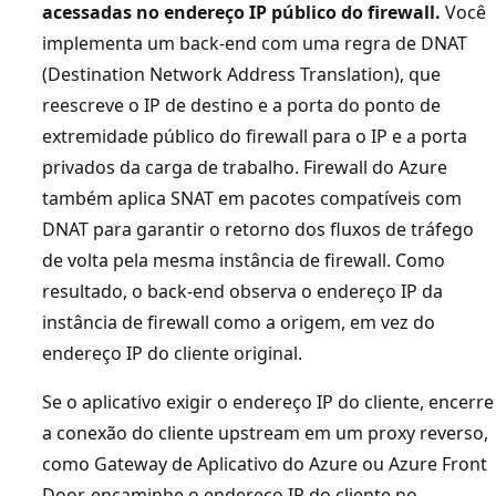
acessadas no endereço IP público do firewall.
Você
p
implementa um back-end com uma regra de DNAT
r
(Destination Network Address Translation), que
e
reescreve o IP de destino e a porta do ponto de
s
extremidade público do firewall para o IP e a porta
s
privados da carga de trabalho. Firewall do Azure
R
também aplica SNAT em pacotes compatíveis com
o
DNAT para garantir o retorno dos fluxos de tráfego
u
de volta pela mesma instância de firewall. Como
t
resultado, o back-end observa o endereço IP da
e
instância de firewall como a origem, em vez do
n
endereço IP do cliente original.
a
p
Se o aplicativo exigir o endereço IP do cliente, encerre
a
a conexão do cliente upstream em um proxy reverso,
r
como Gateway de Aplicativo do Azure ou Azure Front
t
Door, encaminhe o endereço IP do cliente no