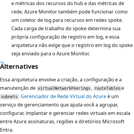
e métricas dos recursos do hub e das métricas de
o
rede. Azure Monitor também pode funcionar como
r
um coletor de log para recursos em redes spoke.
e
Cada carga de trabalho do spoke determina sua
d
própria configuração de registro em log, e essa
e
arquitetura não exige que o registro em log do spoke
s
seja enviado para o Azure Monitor.
v
i
Alternatives
r
Essa arquitetura envolve a criação, a configuração e a
t
manutenção de
,
e
virtualNetworkPeerings
routeTables
u
.
Gerenciador de Rede Virtual do Azure
é um
subnets
a
serviço de gerenciamento que ajuda você a agrupar,
i
configurar, implantar e gerenciar redes virtuais em escala
s
entre Azure assinaturas, regiões e diretórios Microsoft
s
Entra.
p