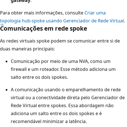
gateway
.
i
Para obter mais informações, consulte
Criar uma
r
topologia hub-spoke usando Gerenciador de Rede Virtual
.
e
Comunicações em rede spoke
i
t
As redes virtuais spoke podem se comunicar entre si de
a
duas maneiras principais:
d
o
Comunicação por meio de uma NVA, como um
h
firewall e um roteador. Esse método adiciona um
u
salto entre os dois spokes.
b
A comunicação usando o emparelhamento de rede
,
virtual ou a conectividade direta pelo Gerenciador de
c
Rede Virtual entre spokes. Essa abordagem não
o
adiciona um salto entre os dois spokes e é
n
recomendável minimizar a latência.
e