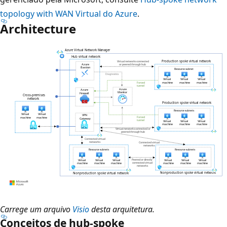
topology with WAN Virtual do Azure
.
Architecture
D
Carrege um arquivo
Visio
desta arquitetura.
Conceitos de hub-spoke
i