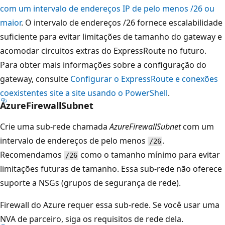
com um intervalo de endereços IP de pelo menos /26 ou
A
maior
. O intervalo de endereços /26 fornece escalabilidade
z
suficiente para evitar limitações de tamanho do gateway e
u
acomodar circuitos extras do ExpressRoute no futuro.
r
Para obter mais informações sobre a configuração do
e
gateway, consulte
Configurar o ExpressRoute e conexões
B
coexistentes site a site usando o PowerShell
.
a
AzureFirewallSubnet
s
t
Crie uma sub-rede chamada
AzureFirewallSubnet
com um
i
intervalo de endereços de pelo menos
.
/26
o
Recomendamos
como o tamanho mínimo para evitar
/26
n
limitações futuras de tamanho. Essa sub-rede não oferece
n
suporte a NSGs (grupos de segurança de rede).
a
Firewall do Azure requer essa sub-rede. Se você usar uma
p
NVA de parceiro, siga os requisitos de rede dela.
a