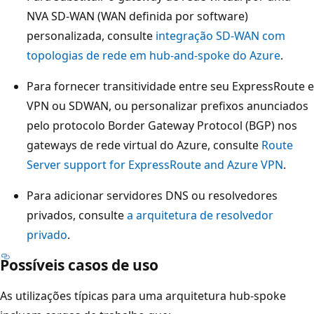
u
NVA SD-WAN (WAN definida por software)
a
personalizada, consulte
integração SD-WAN com
s
topologias de rede em hub-and-spoke do Azure
.
m
Para fornecer transitividade entre seu ExpressRoute e
á
VPN ou SDWAN, ou personalizar prefixos anunciados
q
pelo protocolo Border Gateway Protocol (BGP) nos
u
gateways de rede virtual do Azure, consulte
Route
i
Server support for ExpressRoute and Azure VPN
.
n
a
Para adicionar servidores DNS ou resolvedores
s
privados, consulte
a arquitetura de resolvedor
v
privado
.
i
Possíveis casos de uso
r
t
As utilizações típicas para uma arquitetura hub-spoke
u