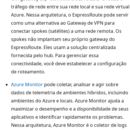
h
tráfego de rede entre sua rede local e sua rede virtual
u
Azure. Nessa arquitetura, o ExpressRoute pode servir
b
como uma alternativa ao Gateway de VPN para
c
conectar spokes (satélites) a uma rede remota. Os
e
spokes não implantam seu próprio gateway do
n
ExpressRoute. Eles usam a solução centralizada
t
fornecida pelo hub. Para gerenciar essa
r
conectividade, você deve estabelecer a configuração
a
de roteamento.
l
Azure Monitor
pode coletar, analisar e agir sobre
e
dados de telemetria de ambientes híbridos, incluindo
q
ambientes do Azure e locais. Azure Monitor ajuda a
u
maximizar o desempenho e a disponibilidade de seus
a
aplicativos e identificar rapidamente os problemas.
t
Nessa arquitetura, Azure Monitor é o coletor de logs
r