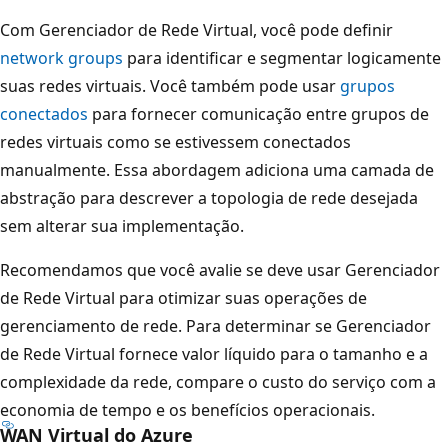
o
Com Gerenciador de Rede Virtual, você pode definir
k
network groups
para identificar e segmentar logicamente
e
suas redes virtuais. Você também pode usar
grupos
a
conectados
para fornecer comunicação entre grupos de
o
redes virtuais como se estivessem conectados
s
manualmente. Essa abordagem adiciona uma camada de
e
abstração para descrever a topologia de rede desejada
u
sem alterar sua implementação.
r
Recomendamos que você avalie se deve usar Gerenciador
e
de Rede Virtual para otimizar suas operações de
d
gerenciamento de rede. Para determinar se Gerenciador
o
de Rede Virtual fornece valor líquido para o tamanho e a
r
complexidade da rede, compare o custo do serviço com a
.
economia de tempo e os benefícios operacionais.
À
WAN Virtual do Azure
e