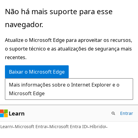
Pular
Não há mais suporte para esse
para
navegador.
o
conteúdo
Atualize o Microsoft Edge para aproveitar os recursos,
principal
o suporte técnico e as atualizações de segurança mais
recentes.
Baixar o Microsoft Edge
Mais informações sobre o Internet Explorer e o
Microsoft Edge
Learn
Entrar
Learn
Microsoft Entra
Microsoft Entra ID
Híbrido