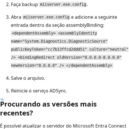
Faça backup
.
miiserver.exe.config
Abra
e adicione a seguinte
miiserver.exe.config
entrada dentro da seção assemblyBinding:
<dependentAssembly> <assemblyIdentity
name="System.Diagnostics.DiagnosticSource"
publicKeyToken="cc7b13ffcd2ddd51" culture="neutral"
/> <bindingRedirect oldVersion="0.0.0.0-8.0.0.0"
newVersion="8.0.0.0" /> </dependentAssembly>
Salve o arquivo.
Reinicie o serviço ADSync.
Procurando as versões mais
recentes?
É possível atualizar o servidor do Microsoft Entra Connect