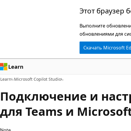
Пропустить
Этот браузер 
и
перейти
Выполните обновлени
к
обновлениями для си
основному
Скачать Microsoft E
содержимому
Learn
Learn
Microsoft Copilot Studio
Подключение и наст
для Teams и Microsoft
Note