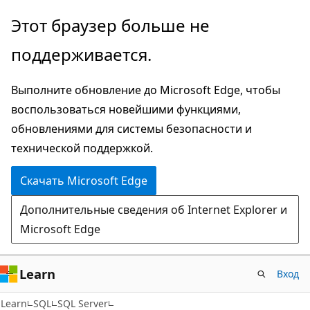
Пропустить
Этот браузер больше не
и
поддерживается.
перейти
к
Выполните обновление до Microsoft Edge, чтобы
основному
воспользоваться новейшими функциями,
содержимому
обновлениями для системы безопасности и
технической поддержкой.
Скачать Microsoft Edge
Дополнительные сведения об Internet Explorer и
Microsoft Edge
Learn
Вход
Learn
SQL
SQL Server