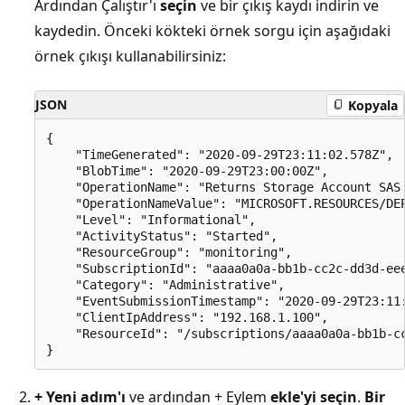
Ardından Çalıştır'ı
seçin
ve bir çıkış kaydı indirin ve
kaydedin. Önceki kökteki örnek sorgu için aşağıdaki
örnek çıkışı kullanabilirsiniz:
JSON
Kopyala
{

    "TimeGenerated": "2020-09-29T23:11:02.578Z",

    "BlobTime": "2020-09-29T23:00:00Z",

    "OperationName": "Returns Storage Account SAS 
    "OperationNameValue": "MICROSOFT.RESOURCES/DEP
    "Level": "Informational",

    "ActivityStatus": "Started",

    "ResourceGroup": "monitoring",

    "SubscriptionId": "aaaa0a0a-bb1b-cc2c-dd3d-eee
    "Category": "Administrative",

    "EventSubmissionTimestamp": "2020-09-29T23:11:
    "ClientIpAddress": "192.168.1.100",

    "ResourceId": "/subscriptions/aaaa0a0a-bb1b-c
+ Yeni adım'ı
ve ardından + Eylem
ekle'yi seçin
.
Bir