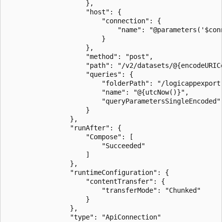
                    },

                    "host": {

                        "connection": {

                            "name": "@parameters('$con
                        }

                    },

                    "method": "post",

                    "path": "/v2/datasets/@{encodeURIC
                    "queries": {

                        "folderPath": "/logicappexport"
                        "name": "@{utcNow()}",

                        "queryParametersSingleEncoded":
                    }

                },

                "runAfter": {

                    "Compose": [

                        "Succeeded"

                    ]

                },

                "runtimeConfiguration": {

                    "contentTransfer": {

                        "transferMode": "Chunked"

                    }

                },

                "type": "ApiConnection"
