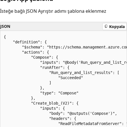
İsteğe bağlı JSON Ayrıştır adımı şablona eklenmez
JSON
Kopyala
{

    "definition": {

        "$schema": "https://schema.management.azure.co
        "actions": {

            "Compose": {

                "inputs": "@body('Run_query_and_list_re
                "runAfter": {

                    "Run_query_and_list_results": [

                        "Succeeded"

                    ]

                },

                "type": "Compose"

            },

            "Create_blob_(V2)": {

                "inputs": {

                    "body": "@outputs('Compose')",

                    "headers": {

                        "ReadFileMetadataFromServer": t