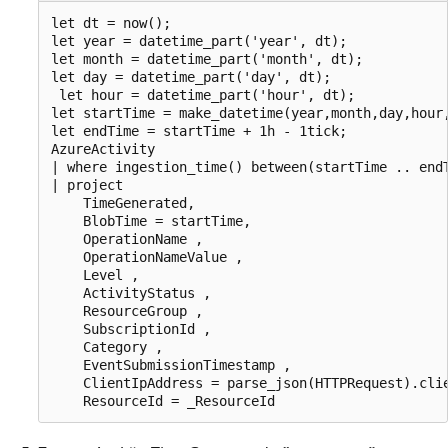
let dt = now();

let year = datetime_part('year', dt);

let month = datetime_part('month', dt);

let day = datetime_part('day', dt);

 let hour = datetime_part('hour', dt);

let startTime = make_datetime(year,month,day,hour,
let endTime = startTime + 1h - 1tick;

AzureActivity

| where ingestion_time() between(startTime .. endT
| project 

    TimeGenerated,

    BlobTime = startTime, 

    OperationName ,

    OperationNameValue ,

    Level ,

    ActivityStatus ,

    ResourceGroup ,

    SubscriptionId ,

    Category ,

    EventSubmissionTimestamp ,

    ClientIpAddress = parse_json(HTTPRequest).clie