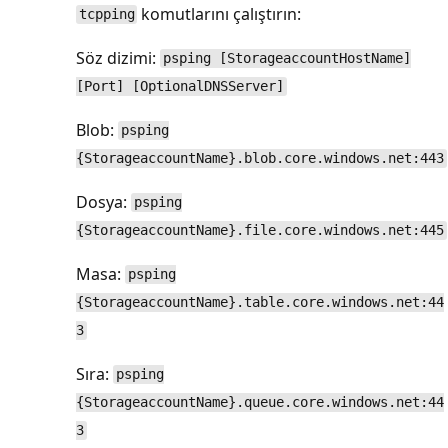
komutlarını çalıştırın:
tcpping
Söz dizimi:
psping [StorageaccountHostName]
[Port] [OptionalDNSServer]
Blob:
psping
{StorageaccountName}.blob.core.windows.net:443
Dosya:
psping
{StorageaccountName}.file.core.windows.net:445
Masa:
psping
{StorageaccountName}.table.core.windows.net:44
3
Sıra:
psping
{StorageaccountName}.queue.core.windows.net:44
3