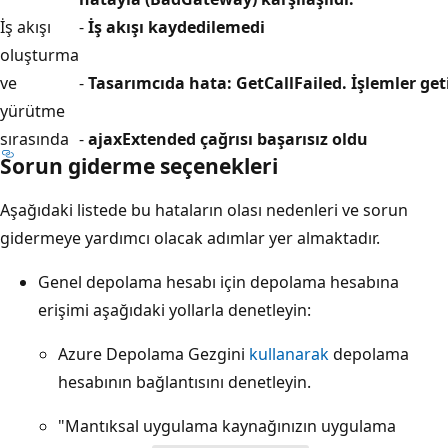
İş akışı
-
İş akışı kaydedilemedi
oluşturma
ve
-
Tasarımcıda hata: GetCallFailed. İşlemler get
yürütme
sırasında
-
ajaxExtended çağrısı başarısız oldu
Sorun giderme seçenekleri
Aşağıdaki listede bu hataların olası nedenleri ve sorun
gidermeye yardımcı olacak adımlar yer almaktadır.
Genel depolama hesabı için depolama hesabına
erişimi aşağıdaki yollarla denetleyin:
Azure Depolama Gezgini
kullanarak
depolama
hesabının bağlantısını denetleyin.
"Mantıksal uygulama kaynağınızın uygulama