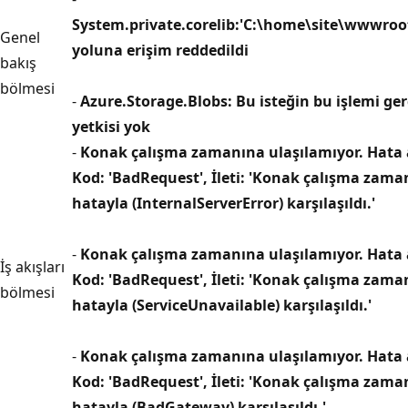
System.private.corelib:'C:\home\site\wwwroot
Genel
yoluna erişim reddedildi
bakış
bölmesi
-
Azure.Storage.Blobs: Bu isteğin bu işlemi ge
yetkisi yok
-
Konak çalışma zamanına ulaşılamıyor. Hata a
Kod: 'BadRequest', İleti: 'Konak çalışma zama
hatayla (InternalServerError) karşılaşıldı.'
-
Konak çalışma zamanına ulaşılamıyor. Hata a
İş akışları
Kod: 'BadRequest', İleti: 'Konak çalışma zama
bölmesi
hatayla (ServiceUnavailable) karşılaşıldı.'
-
Konak çalışma zamanına ulaşılamıyor. Hata a
Kod: 'BadRequest', İleti: 'Konak çalışma zama
hatayla (BadGateway) karşılaşıldı.'