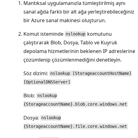
Mantıksal uygulamanızla tümleştirilmiş aynı
sanal ağda farklı bir alt ağa yerleştirebileceğiniz
bir Azure sanal makinesi oluşturun.
Komut isteminde
komutunu
nslookup
çalıştırarak Blob, Dosya, Tablo ve Kuyruk
depolama hizmetlerinin beklenen IP adreslerine
çözümlenip çözümlenmediğini denetleyin.
Söz dizimi:
nslookup [StorageaccountHostName]
[OptionalDNSServer]
Blob:
nslookup
{StorageaccountName}.blob.core.windows.net
Dosya:
nslookup
{StorageaccountName}.file.core.windows.net