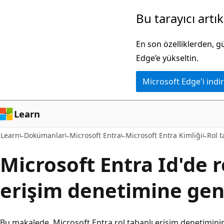
Ana
Bu tarayıcı artı
içeriğe
atla
En son özelliklerden, 
Edge’e yükseltin.
Microsoft Edge'i indir
Learn
Learn
Dokümanlar
Microsoft Entra
Microsoft Entra Kimliği
Rol t
Microsoft Entra Id'de r
erişim denetimine gen
Bu makalede, Microsoft Entra rol tabanlı erişim denetiminin n