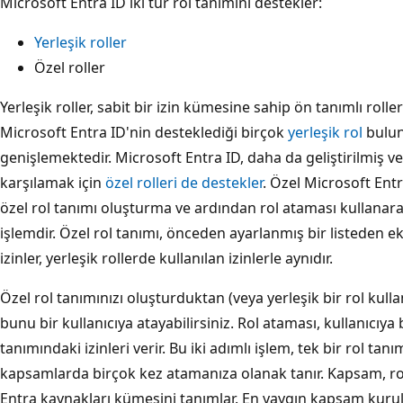
Microsoft Entra ID iki tür rol tanımını destekler:
Yerleşik roller
Özel roller
Yerleşik roller, sabit bir izin kümesine sahip ön tanımlı roller
Microsoft Entra ID'nin desteklediği birçok
yerleşik rol
bulun
genişlemektedir. Microsoft Entra ID, daha da geliştirilmiş v
karşılamak için
özel rolleri de destekler
. Özel Microsoft Entr
özel rol tanımı oluşturma ve ardından rol ataması kullanarak
işlemdir. Özel rol tanımı, önceden ayarlanmış bir listeden ek
izinler, yerleşik rollerde kullanılan izinlerle aynıdır.
Özel rol tanımınızı oluşturduktan (veya yerleşik bir rol kull
bunu bir kullanıcıya atayabilirsiniz. Rol ataması, kullanıcıya
tanımındaki izinleri verir. Bu iki adımlı işlem, tek bir rol ta
kapsamlarda birçok kez atamanıza olanak tanır. Kapsam, rol
Entra kaynakları kümesini tanımlar. En yaygın kapsam kuru